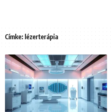
Címke:
lézerterápia