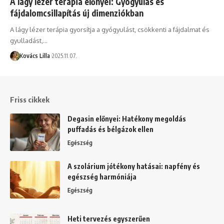
A lágy lézer terápia előnyei: Gyógyulás és
fájdalomcsillapítás új dimenziókban
A lágy lézer terápia gyorsítja a gyógyulást, csökkenti a fájdalmat és
gyulladást,…
Kovács Lilla
2025.11.07.
Friss cikkek
Degasin előnyei: Hatékony megoldás
puffadás és bélgázok ellen
Egészség
A szolárium jótékony hatásai: napfény és
egészség harmóniája
Egészség
Heti tervezés egyszerűen