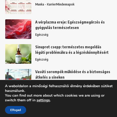
Munka - Karrier
Mindennapok
A vérplazma ereje: Egészségmegőrzés és
gyógyulás természetesen
Egészség
Sinupret csepp: természetes megoldás
légúti problémákra és a légzéskönnyítésért
Egészség
Vasúti sorompók működése és a biztonságos
átkelés a síneken
Mindennapok
A weboldalon a minőségi felhasználói élmény érdekében sütiket
használunk.
You can find out more about which cookies we are using or
switch them off in
settings
.
Felhasználási feltételek
Adatkezelési tájékoztató
Elfogad
Copyright © 2025 BFFD.hu