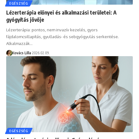
EGÉSZSÉG
Lézerterápia előnyei és alkalmazási területei: A
gyógyítás jövője
Lézerterápia: pontos, nem invazív kezelés, gyors
fájdalomcsillapítás, gyulladás- és sebgyógyulás serkentése.
Alkalmazzák…
Kovács Lilla
2026.02.09.
EGÉSZSÉG