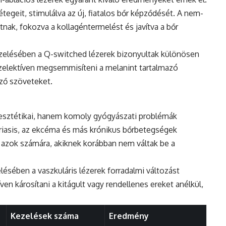
rétegeit, stimulálva az új, fiatalos bőr képződését. A nem-
tnak, fokozva a kollagéntermelést és javítva a bőr
zelésében a Q-switched lézerek bizonyultak különösen
zelektíven megsemmisíteni a melanint tartalmazó
ező szöveteket.
esztétikai, hanem komoly gyógyászati problémák
riasis, az ekcéma és más krónikus bőrbetegségek
l azok számára, akiknek korábban nem váltak be a
sében a vaszkuláris lézerek forradalmi változást
en károsítani a kitágult vagy rendellenes ereket anélkül,
Kezelések száma
Eredmény