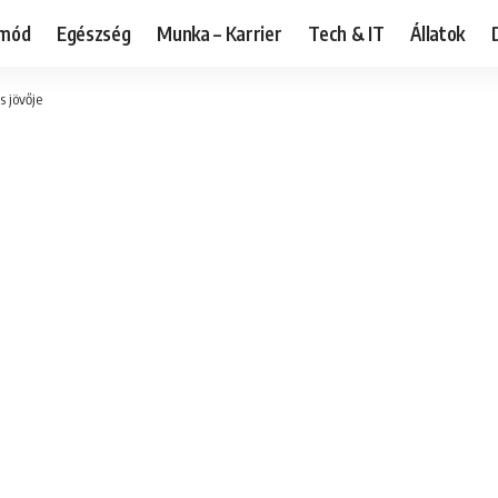
tmód
Egészség
Munka – Karrier
Tech & IT
Állatok
s jövője