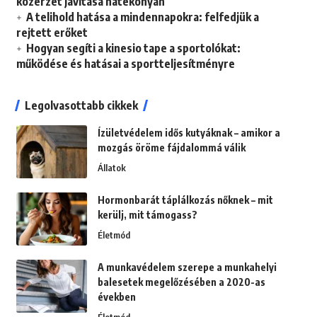
közérzet javítása hatékonyan
A telihold hatása a mindennapokra: felfedjük a
rejtett erőket
Hogyan segíti a kinesio tape a sportolókat:
működése és hatásai a sportteljesítményre
Legolvasottabb cikkek
Ízületvédelem idős kutyáknak – amikor a
mozgás öröme fájdalommá válik
Állatok
Hormonbarát táplálkozás nőknek – mit
kerülj, mit támogass?
Életmód
A munkavédelem szerepe a munkahelyi
balesetek megelőzésében a 2020-as
években