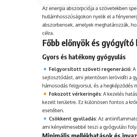
Az energia abszorpciója a szövetekben spe
hullámhosszúságokon nyelik el a fényenerg
abszorbensek, amelyek meghatározzák, hogy
célra.
Főbb előnyök és gyógyító
Gyors és hatékony gyógyulás
Felgyorsított szöveti regeneráció
: 
sejtosztódást, ami jelentősen lerövidíti a 
hámosodás felgyorsul, és a hegképződés 
Fokozott vérkeringés
: A kezelés hatá
kezelt területre. Ez különösen fontos a k
esetében.
Csökkent gyulladás
: Az antiinflammat
ami kényelmesebbé teszi a gyógyulási fol
Minimális mellékhatások és invaz