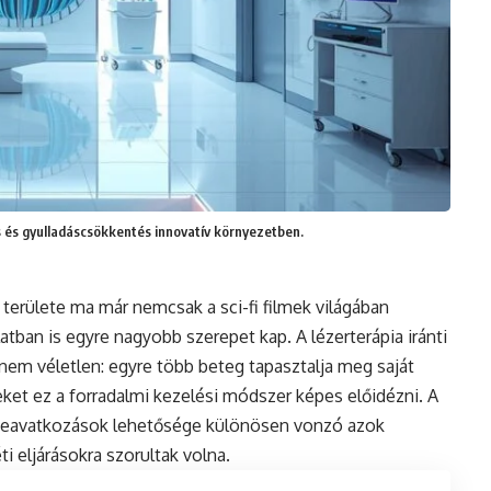
ás és gyulladáscsökkentés innovatív környezetben.
területe ma már nemcsak a sci-fi filmek világában
tban is egyre nagyobb szerepet kap. A lézerterápia iránti
nem véletlen: egyre több beteg tapasztalja meg saját
eket ez a forradalmi kezelési módszer képes előidézni. A
 beavatkozások lehetősége különösen vonzó azok
 eljárásokra szorultak volna.