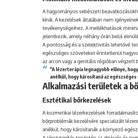
A hagyományos sebészeti beavatkozásokhoz
kínál. A kezelések általában nem igényelne
tevékenységeihez. A mellékhatások minimá
jelentkezik, amely néhány órán belül elmúli
A pontosság és a szelektivitás lehetővé tes
egészséges szöveteket érintetlenül hagyva
az arcon vagy a genitális régióban végzett
"A lézerterápia legnagyobb előnye, hogy
anélkül, hogy károsítaná az egészséges
Alkalmazási területek a 
Esztétikai bőrkezelések
A kozmetikai lézerkezelések forradalmasíto
bőrproblémák kezelésére specializált lézer
anélkül, hogy károsítanák a környező egész
A ránctalanítás területén az ablációs és ne