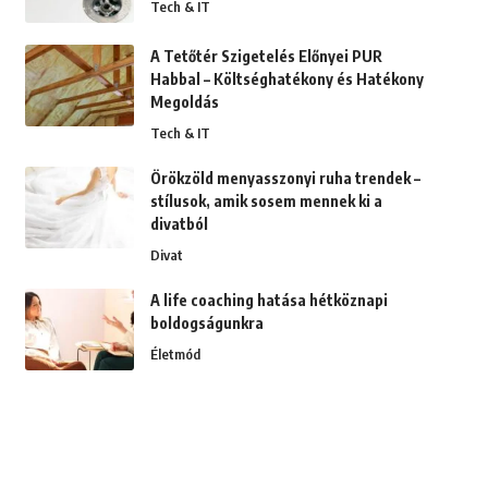
Tech & IT
A Tetőtér Szigetelés Előnyei PUR
Habbal – Költséghatékony és Hatékony
Megoldás
Tech & IT
Örökzöld menyasszonyi ruha trendek –
stílusok, amik sosem mennek ki a
divatból
Divat
A life coaching hatása hétköznapi
boldogságunkra
Életmód