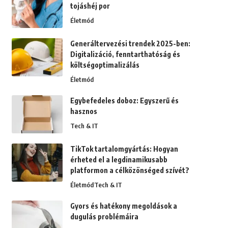
tojáshéj por
Életmód
Generáltervezési trendek 2025-ben:
Digitalizáció, fenntarthatóság és
költségoptimalizálás
Életmód
Egybefedeles doboz: Egyszerű és
hasznos
Tech & IT
TikTok tartalomgyártás: Hogyan
érheted el a legdinamikusabb
platformon a célközönséged szívét?
Életmód
Tech & IT
Gyors és hatékony megoldások a
dugulás problémáira