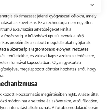
energia alkalmazását jelenti gyógyászati célokra, amely
 hatását a szövetekre. Ez a technológia nem egyetlen
ktrumú alkalmazási lehetőségeket kínál a
a fogászatig. A különböző típusú lézerek eltérő
ikus problémákra szabott megoldásokat nyújtanak.
 a lézerterápia legfontosabb előnyeit, részletes
ási területekbe, és választ kapsz azokra a kérdésekre,
elési formával kapcsolatban. Olyan gyakorlati
gítségével megalapozott döntést hozhatsz arról, hogy
ra.
mechanizmusa
k közötti kölcsönhatás megértésében rejlik. A lézer által
böző módon hat a sejtekre és szövetekre, attól függően,
yen intenzitást alkalmaznak. A fotobiomoduláció során