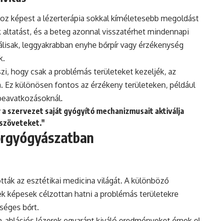
 képest a lézerterápia sokkal kíméletesebb megoldást
k altatást, és a beteg azonnal visszatérhet mindennapi
lisak, leggyakrabban enyhe bőrpír vagy érzékenység
k.
zi, hogy csak a problémás területeket kezeljék, az
. Ez különösen fontos az érzékeny területeken, például
 beavatkozásoknál.
 a szervezet saját gyógyító mechanizmusait aktiválja
 szöveteket."
bőrgyógyászatban
tták az esztétikai medicina világát. A különböző
ek képesek célzottan hatni a problémás területekre
séges bőrt.
m-ablációs lézerek egyaránt kiváló eredményeket érnek el.