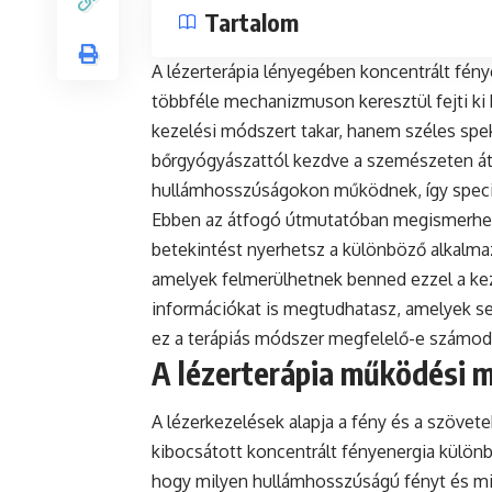
Tartalom
A lézerterápia lényegében koncentrált fény
többféle mechanizmuson keresztül fejti ki
kezelési módszert takar, hanem széles spe
bőrgyógyászattól kezdve a szemészeten át 
hullámhosszúságokon működnek, így specif
Ebben az átfogó útmutatóban megismerheted
betekintést nyerhetsz a különböző alkalmaz
amelyek felmerülhetnek benned ezzel a kez
információkat is megtudhatasz, amelyek se
ez a terápiás módszer megfelelő-e számod
A lézerterápia működési 
A lézerkezelések alapja a fény és a szövete
kibocsátott koncentrált fényenergia külön
hogy milyen hullámhosszúságú fényt és mil