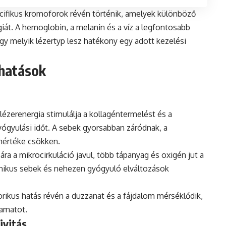
cifikus kromoforok révén történik, amelyek különböző
iát. A hemoglobin, a melanin és a víz a legfontosabb
 melyik lézertyp lesz hatékony egy adott kezelési
 hatások
A lézerenergia stimulálja a kollagéntermelést és a
gyógyulási időt. A sebek gyorsabban záródnak, a
mértéke csökken.
sára a mikrocirkuláció javul, több tápanyag és oxigén jut a
rónikus sebek és nehezen gyógyuló elváltozások
orikus hatás révén a duzzanat és a fájdalom mérséklődik,
yamatot.
ivitás