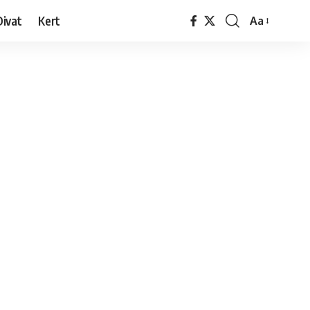
Divat
Kert
Aa
Font
Resizer