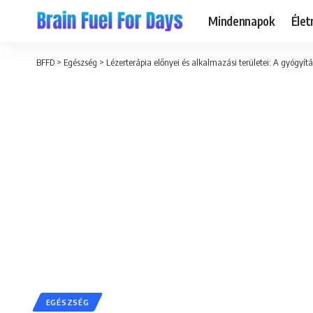
Mindennapok
Éle
BFFD
>
Egészség
>
Lézerterápia előnyei és alkalmazási területei: A gyógyítá
EGÉSZSÉG