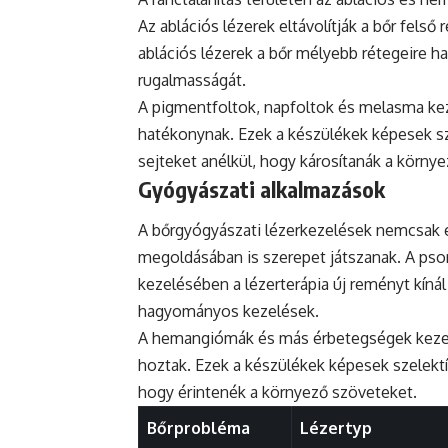
Az ablációs lézerek eltávolítják a bőr felső 
ablációs lézerek a bőr mélyebb rétegeire ha
rugalmasságát.
A pigmentfoltok, napfoltok és melasma ke
hatékonynak. Ezek a készülékek képesek s
sejteket anélkül, hogy károsítanák a körny
Gyógyászati alkalmazások
A bőrgyógyászati lézerkezelések nemcsak 
megoldásában is szerepet játszanak. A pso
kezelésében a lézerterápia új reményt kíná
hagyományos kezelések.
A hemangiómák és más érbetegségek kezelé
hoztak. Ezek a készülékek képesek szelektív
hogy érintenék a környező szöveteket.
Bőrprobléma
Lézertyp