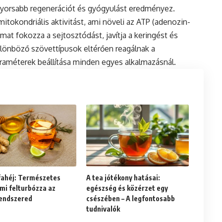
gyorsabb regenerációt és gyógyulást eredményez.
mitokondriális aktivitást, ami növeli az ATP (adenozin-
amat fokozza a sejtosztódást, javítja a keringést és
ülönböző szövettípusok eltérően reagálnak a
araméterek beállítása minden egyes alkalmazásnál.
fahéj: Természetes
A tea jótékony hatásai:
mi felturbózza az
egészség és közérzet egy
endszered
csészében – A legfontosabb
tudnivalók