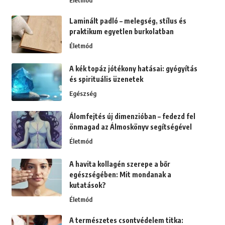
Életmód
Laminált padló – melegség, stílus és
praktikum egyetlen burkolatban
Életmód
A kék topáz jótékony hatásai: gyógyítás
és spirituális üzenetek
Egészség
Álomfejtés új dimenzióban – fedezd fel
önmagad az Álmoskönyv segítségével
Életmód
A havita kollagén szerepe a bőr
egészségében: Mit mondanak a
kutatások?
Életmód
A természetes csontvédelem titka: