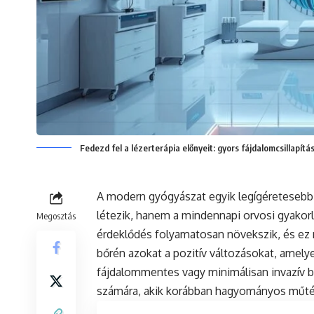
Fedezd fel a lézerterápia előnyeit: gyors fájdalomcsillapít
A modern gyógyászat egyik legígéretesebb 
létezik, hanem a mindennapi orvosi gyakorla
Megosztás
érdeklődés folyamatosan növekszik, és ez 
bőrén azokat a pozitív változásokat, amely
fájdalommentes vagy minimálisan invazív
számára, akik korábban hagyományos műtéti