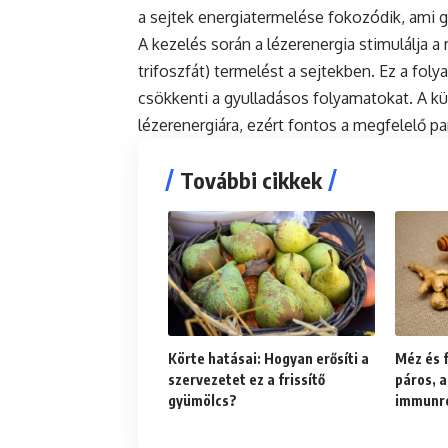
a sejtek energiatermelése fokozódik, ami 
A kezelés során a lézerenergia stimulálja a 
trifoszfát) termelést a sejtekben. Ez a foly
csökkenti a gyulladásos folyamatokat. A k
lézerenergiára, ezért fontos a megfelelő p
További cikkek
Körte hatásai: Hogyan erősíti a
Méz és 
szervezetet ez a frissítő
páros, a
gyümölcs?
immunr