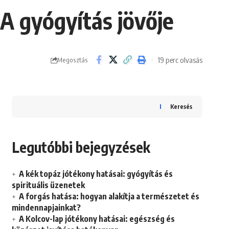
 A gyógyítás jövője
19 perc olvasás
Megosztás
Keresés
Legutóbbi bejegyzések
A kék topáz jótékony hatásai: gyógyítás és
spirituális üzenetek
A forgás hatása: hogyan alakítja a természetet és
mindennapjainkat?
A Kolcov-lap jótékony hatásai: egészség és