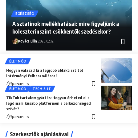
EGÉSZSÉG
A sztatinok mellékhatásai: mire figyeljünk a
koleszterinszint csökkentők szedésekor?
Kovács Lilla
2026.02.12.
ÉLETMÓD
Hogyan válaszd ki a legjobb ablaktisztítót
intézményi felhasználásra?
Sponsored by
ÉLETMÓD
TECH & IT
TikTok tartalomgyártás: Hogyan érheted el a
legdinamikusabb platformon a célközönséged
szívét?
Sponsored by
Szerkesztők ajánlásával