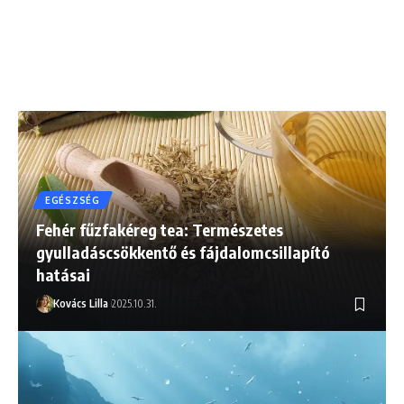
EGÉSZSÉG
Fehér fűzfakéreg tea: Természetes
gyulladáscsökkentő és fájdalomcsillapító
hatásai
Kovács Lilla
2025.10.31.