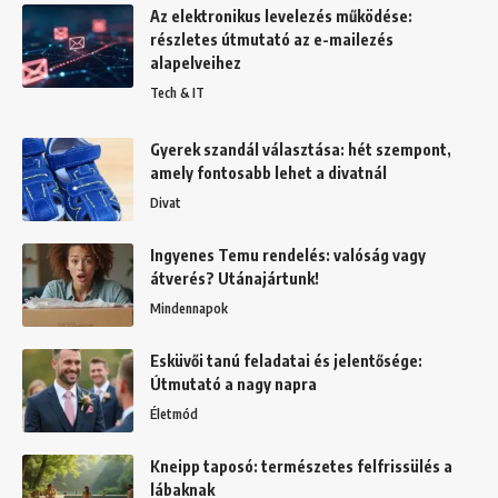
Az elektronikus levelezés működése:
részletes útmutató az e-mailezés
alapelveihez
Tech & IT
Gyerek szandál választása: hét szempont,
amely fontosabb lehet a divatnál
Divat
Ingyenes Temu rendelés: valóság vagy
átverés? Utánajártunk!
Mindennapok
Esküvői tanú feladatai és jelentősége:
Útmutató a nagy napra
Életmód
Kneipp taposó: természetes felfrissülés a
lábaknak