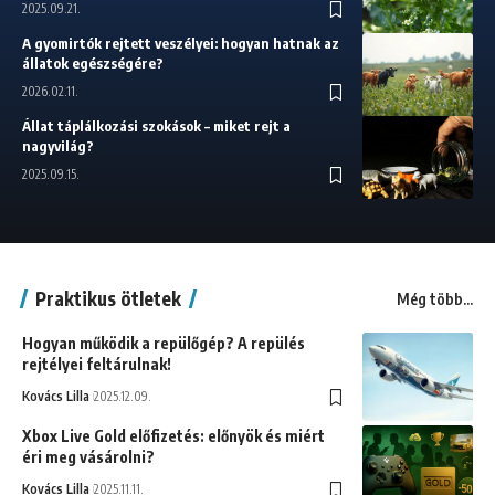
2025.09.21.
A gyomirtók rejtett veszélyei: hogyan hatnak az
állatok egészségére?
2026.02.11.
Állat táplálkozási szokások – miket rejt a
nagyvilág?
2025.09.15.
Praktikus ötletek
Még több...
Hogyan működik a repülőgép? A repülés
rejtélyei feltárulnak!
Kovács Lilla
2025.12.09.
Xbox Live Gold előfizetés: előnyök és miért
éri meg vásárolni?
Kovács Lilla
2025.11.11.