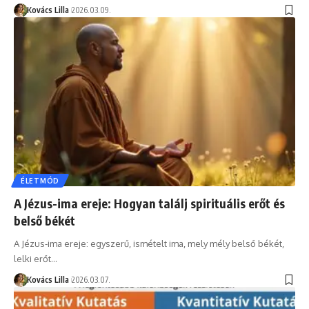
Kovács Lilla
2026.03.09.
ÉLETMÓD
A Jézus-ima ereje: Hogyan találj spirituális erőt és
belső békét
A Jézus-ima ereje: egyszerű, ismételt ima, mely mély belső békét,
lelki erőt…
Kovács Lilla
2026.03.07.