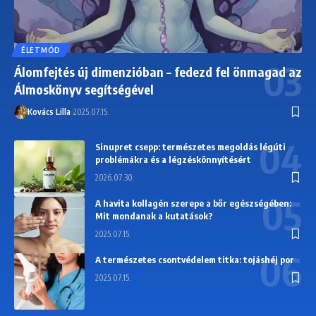
ÉLETMÓD
Álomfejtés új dimenzióban – fedezd fel önmagad az
Álmoskönyv segítségével
Kovács Lilla
2025.07.15.
Sinupret csepp: természetes megoldás légúti
problémákra és a légzéskönnyítésért
2026.07.30.
A havita kollagén szerepe a bőr egészségében:
Mit mondanak a kutatások?
2025.07.15.
A természetes csontvédelem titka: tojáshéj por
2025.07.15.