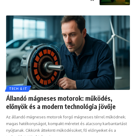
TECH & IT
Állandó mágneses motorok: működés,
előnyök és a modern technológia jövője
Az állandó mágneses motorok forgó mágneses térrel működnek;
magas hatékonyságot, kompakt méretet és alacsony karbantartást
nyújtanak. Cikkünk áttekinti működésüket, fő előnyeiket és a