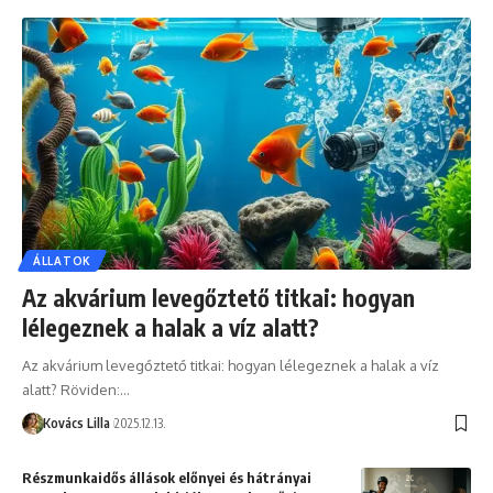
ÁLLATOK
Az akvárium levegőztető titkai: hogyan
lélegeznek a halak a víz alatt?
Az akvárium levegőztető titkai: hogyan lélegeznek a halak a víz
alatt? Röviden:…
Kovács Lilla
2025.12.13.
Részmunkaidős állások előnyei és hátrányai