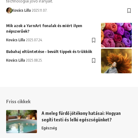
technológiai jövő irányait.
Kovács Lilla
2025.11.07.
Mik azok a YarnArt fonalak és miért ilyen
népszerűek?
Kovács Lilla
2025.07.24.
Babahaj eltüntetése – bevált tippek és trükkök
Kovács Lilla
2025.08.25.
Friss cikkek
A meleg fürdő jótékony hatásai: Hogyan
segíti testi és lelki egészségünket?
Egészség