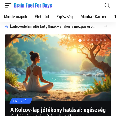
Mindennapok
Életmód
Egészség
Munka – Karrier
Ízületvédelem idős kutyáknak – amikor a mozgás öröme fájdalommá válik
EGÉSZSÉG
A Kolcov-lap jótékony hatásai: egészség