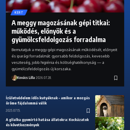
KERT
A meggy magozásának gépi titkai:
működés, előnyök és a
gyümölcsfeldolgozás forradalma
Bemutatjuk a meggy gépi magozásának működését, előnyeit
és iparági forradalmát: gyorsabb feldolgozás, kevesebb
veszteség, jobb higiénia és költséghatékonyság — a
gyümölcsfeldolgozás új korszaka.
Kovács Lilla
2026.07.28.
Ízületvédelem idős kutyáknak – amikor a mozgás
öröme fájdalommá válik
2025.07.15.
A glialka gyomirtó hatása állatokra: Kockázatok
és következmények