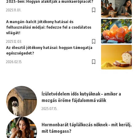
2025-ben: Hogyan alakítják a munkaerőpiacot?
2025.11.01.
A mangán-kalcit jótékony hatásai és
felhasználási módjai: fedezze fel a csodálatos
világát!
2025.12.03.
Az élesztő jótékony hatásai: hogyan támogatja
egészségedet?
2026.02.15.
Ízületvédelem idős kutyáknak – amikor a
mozgás öröme fájdalommá válik
2025.07.15.
Hormonbarát táplálkozás nőknek – mit kerülj,
mit támogass?