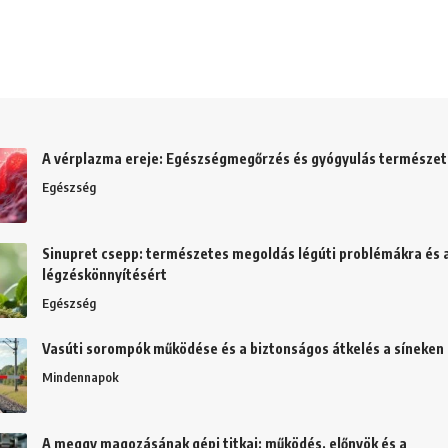
A vérplazma ereje: Egészségmegőrzés és gyógyulás természe
Egészség
Sinupret csepp: természetes megoldás légúti problémákra és 
légzéskönnyítésért
Egészség
Vasúti sorompók működése és a biztonságos átkelés a síneken
Mindennapok
A meggy magozásának gépi titkai: működés, előnyök és a