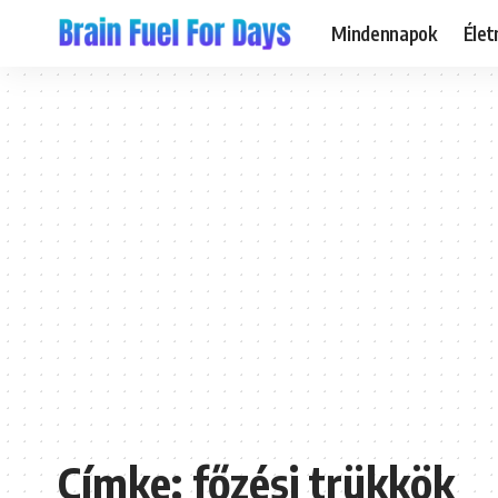
Mindennapok
Éle
Címke:
főzési trükkök