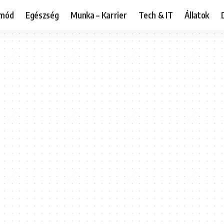
tmód
Egészség
Munka – Karrier
Tech & IT
Állatok