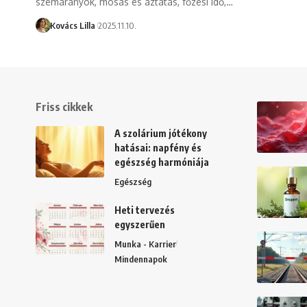
szemarányok, mosás és áztatás, főzési idő,…
Kovács Lilla
2025.11.10.
Friss cikkek
A szolárium jótékony
hatásai: napfény és
egészség harmóniája
Egészség
Heti tervezés
egyszerűen
Munka - Karrier
Mindennapok