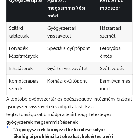
Gyógszertípus
Ajánlott
Kerülendő
megsemmisítési
módszer
mód
Szilárd
Gyógyszertári
Háztartási
tabletták
visszavétel
szemét
Folyadék
Speciális gyűjtőpont
Lefolyóba
készítmények
öntés
Inhalátorok
Gyártói visszavétel
Szétszedés
Kemoterápiás
Kórházi gyűjtőpont
Bármilyen más
szerek
mód
A legtöbb gyógyszertár és egészségügyi intézmény biztosít
gyógyszer-visszavételi szolgáltatást. Ez a
legbiztonságosabb módja a lejárt vagy felesleges
gyógyszerek megsemmisítésének.
"A gyógyszerek környezetbe kerülése súlyos
ökológiai problémákat okozhat, beleértve a vízi