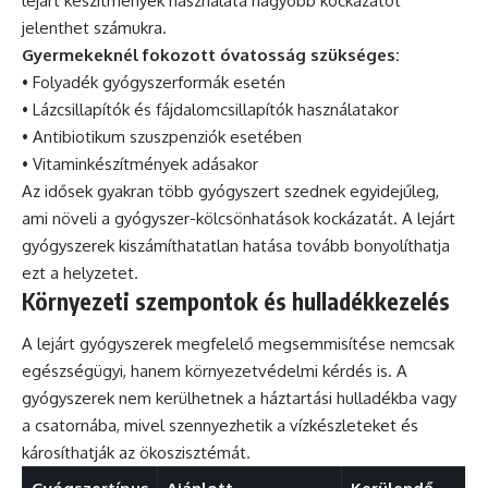
lejárt készítmények használata nagyobb kockázatot
jelenthet számukra.
Gyermekeknél fokozott óvatosság szükséges:
• Folyadék gyógyszerformák esetén
• Lázcsillapítók és fájdalomcsillapítók használatakor
• Antibiotikum szuszpenziók esetében
• Vitaminkészítmények adásakor
Az idősek gyakran több gyógyszert szednek egyidejűleg,
ami növeli a gyógyszer-kölcsönhatások kockázatát. A lejárt
gyógyszerek kiszámíthatatlan hatása tovább bonyolíthatja
ezt a helyzetet.
Környezeti szempontok és hulladékkezelés
A lejárt gyógyszerek megfelelő megsemmisítése nemcsak
egészségügyi, hanem környezetvédelmi kérdés is. A
gyógyszerek nem kerülhetnek a háztartási hulladékba vagy
a csatornába, mivel szennyezhetik a vízkészleteket és
károsíthatják az ökoszisztémát.