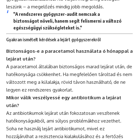
leszünk – a megelőzés mindig jobb megoldás.
"A rendszeres gyógyszer-audit nemcsak a
biztonságot növeli, hanem segít felismerni a változó
egészségügyi szükségleteket is."
Gyakran ismételt kérdések a lejárt gyógyszerekről
Biztonságos-e a paracetamol használata 6 hónappal a
lejárat után?
A paracetamol általában biztonságos marad lejárat után, de
hatékonysága csökkenhet. Ha megfelelően tároltad és nem
változott meg a külalakja, rövid távon használható, de ne
legyen ez rendszeres gyakorlat.
Mikor válik veszélyessé egy antibiotikum a lejárat
után?
Az antibiotikumok lejárat után fokozatosan veszítenek
hatékonyságukból, ami súlyos problémákhoz vezethet.
Soha ne használj lejárt antibiotikumot, mivel ez
hozzájárulhat a rezisztencia kialakulásához és a fertőzés