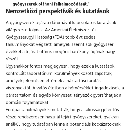
gyógyszerek otthoni felhalmozódását."
Nemzetközi perspektívák és kutatások
A gyógyszerek lejárati dátumával kapcsolatos kutatások
világszerte folynak. Az Amerikai Élelmiszer- és
Gyógyszerügyi Hatóság (FDA) több évtizedes
tanulmányokat végzett, amelyek szerint sok gyógyszer
évekkel a lejárat után is megőrzi hatékonyságának nagy
részét.
Ugyanakkor fontos megjegyezni, hogy ezek a kutatások
kontrollált laboratóriumi körülmények között zajlottak,
amelyek jelentősen eltérnek a háztartási tárolási
viszonyoktól. A valós életben a hőmérséklet-ingadozások, a
páratartalom és egyéb környezeti tényezők gyorsíthatják a
bomlási folyamatokat.
Európai tanulmányok kimutatták, hogy a lakosság jelentős
része rendszeresen használ lejárt gyógyszereket, gyakran
anélkül, hogy tudatában lenne a potenciális kockázatoknak.