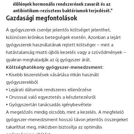
élőlények hormonális rendszerének zavarát és az
antibiotikum-rezisztens baktériumok terjedését."
Gazdasági megfontolások
A gyógyszerek cseréje jelentős költséget jelenthet,
különösen krónikus betegségek esetén. Azonban a lejárt
gyógyszerek használatának rejtett költségei – mint a
hatástalanság miatti újbóli kezelés vagy a szövődmények –
gyakran meghaladják az új gyógyszer árát.
Költséghatékony gyógyszer-menedzsment:
• Kisebb kiszerelések vásárlása ritkán használt
gyógyszerekből
• Lejárati dátumok rendszeres ellenőrzése
• Orvossal való egyeztetés a készletezésről
• Gyógyszertári tanácsadás igénybevétele
A megelőzés mindig olcsóbb, mint a kezelés. A megfelelő
gyógyszer-menedzsment hosszú távon jelentős összegeket
takaríthat meg, miközben biztosítja az optimális