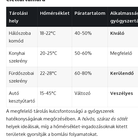
Tárolási
Hőmérséklet
Páratartalom
Alkalmassá
hely
gyógyszertá
Hálószoba
18-22°C
40-50%
Kiváló
komód
Konyhai
20-25°C
50-60%
Megfelelő
szekrény
Fürdőszobai
22-28°C
60-80%
Kerülendő
szekrény
Autó
15-45°C
Változó
Veszélyes
kesztyűtartó
A megfelelő tárolás kulcsfontosságú a gyógyszerek
hatékonyságának megőrzésében. A
hűvös, száraz és sötét
helyek ideálisak, míg a hőmérséklet-ingadozásoknak kitett
területek gyorsítják a bomlási folyamatokat.