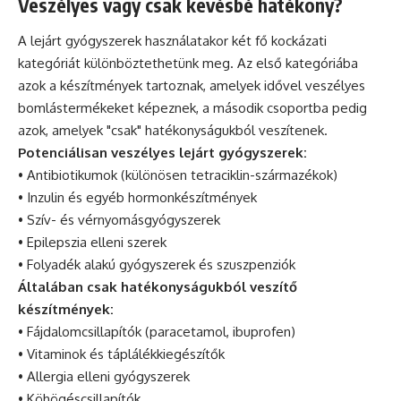
Veszélyes vagy csak kevésbé hatékony?
A lejárt gyógyszerek használatakor két fő kockázati
kategóriát különböztethetünk meg. Az első kategóriába
azok a készítmények tartoznak, amelyek idővel veszélyes
bomlástermékeket képeznek, a második csoportba pedig
azok, amelyek "csak" hatékonyságukból veszítenek.
Potenciálisan veszélyes lejárt gyógyszerek:
• Antibiotikumok (különösen tetraciklin-származékok)
• Inzulin és egyéb hormonkészítmények
• Szív- és vérnyomásgyógyszerek
• Epilepszia elleni szerek
• Folyadék alakú gyógyszerek és szuszpenziók
Általában csak hatékonyságukból veszítő
készítmények:
• Fájdalomcsillapítók (paracetamol, ibuprofen)
• Vitaminok és táplálékkiegészítők
• Allergia elleni gyógyszerek
• Köhögéscsillapítók