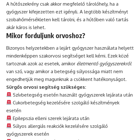
A hűtőszekrény csak akkor megfelelő tárolóhely, ha a
gyógyszer kifejezetten ezt igényli. A legtöbb készítményt
szobahőmérsékleten kell tárolni, és a hűtőben való tartás
akár káros is lehet.
Mikor forduljunk orvoshoz?
Bizonyos helyzetekben a lejárt gyógyszer használata helyett
mindenképpen szakorvosi segítséget kell kérni. Ezek közé
tartoznak azok az esetek, amikor
életmentő gyógyszerekről
van szó, vagy amikor a betegség súlyossága miatt nem
engedhetjük meg magunknak a csökkent hatékonyságot.
Sürgős orvosi segítség szükséges:
Szívbetegség esetén használt gyógyszerek lejárata után
Cukorbetegség kezelésére szolgáló készítmények
esetén
Epilepszia elleni szerek lejárata után
Súlyos allergiás reakciók kezelésére szolgáló
gyógyszerek esetén