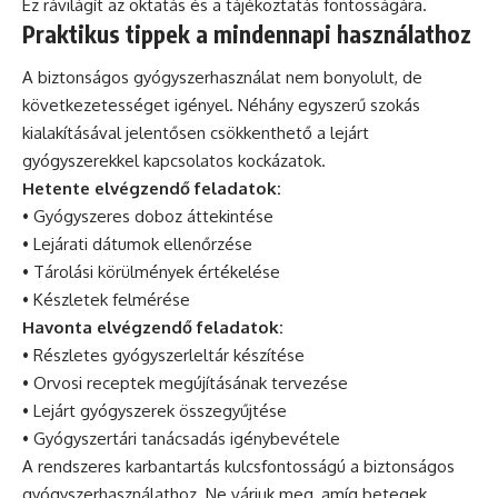
Ez rávilágít az oktatás és a tájékoztatás fontosságára.
Praktikus tippek a mindennapi használathoz
A biztonságos gyógyszerhasználat nem bonyolult, de
következetességet igényel. Néhány egyszerű szokás
kialakításával jelentősen csökkenthető a lejárt
gyógyszerekkel kapcsolatos kockázatok.
Hetente elvégzendő feladatok:
• Gyógyszeres doboz áttekintése
• Lejárati dátumok ellenőrzése
• Tárolási körülmények értékelése
• Készletek felmérése
Havonta elvégzendő feladatok:
• Részletes gyógyszerleltár készítése
• Orvosi receptek megújításának tervezése
• Lejárt gyógyszerek összegyűjtése
• Gyógyszertári tanácsadás igénybevétele
A rendszeres karbantartás kulcsfontosságú a biztonságos
gyógyszerhasználathoz. Ne várjuk meg, amíg betegek