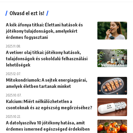
Olvasd el ezt is!
A kék áfonya titkai: Élettani hatások és
jótékony tulajdonságok, amelyekért
érdemes fogyasztani
2025.11.08.
A vetiver olaj titkai: jótékony hatások,
tulajdonságok és sokoldalú felhasználási
lehetőségek
2025.12.07.
Mitokondriumok: A sejtek energiagyárai,
amelyek életben tartanak minket
2025.10.07.
Kalcium: Miért nélkülözhetetlen a
csontoknak és az egészség megőrzéséhez?
2025.10.22.
A datolyaszilva 10 jótékony hatása, amit
érdemes ismerned egészséged érdekében