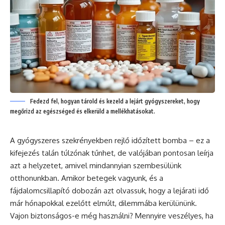
Fedezd fel, hogyan tárold és kezeld a lejárt gyógyszereket, hogy
megőrizd az egészséged és elkerüld a mellékhatásokat.
A gyógyszeres szekrényekben rejlő időzített bomba – ez a
kifejezés talán túlzónak tűnhet, de valójában pontosan leírja
azt a helyzetet, amivel mindannyian szembesülünk
otthonunkban. Amikor betegek vagyunk, és a
fájdalomcsillapító dobozán azt olvassuk, hogy a lejárati idő
már hónapokkal ezelőtt elmúlt, dilemmába kerülününk.
Vajon biztonságos-e még használni? Mennyire veszélyes, ha