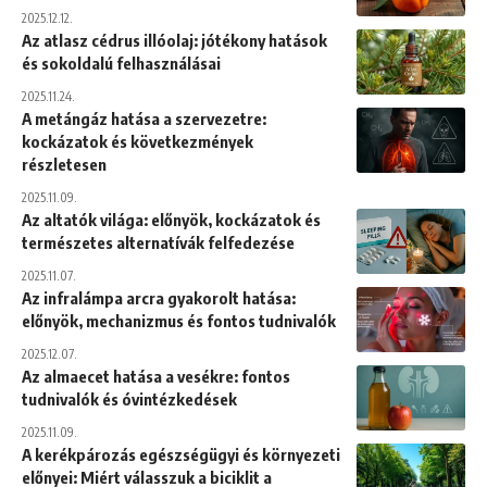
2025.12.12.
Az atlasz cédrus illóolaj: jótékony hatások
és sokoldalú felhasználásai
2025.11.24.
A metángáz hatása a szervezetre:
kockázatok és következmények
részletesen
2025.11.09.
Az altatók világa: előnyök, kockázatok és
természetes alternatívák felfedezése
2025.11.07.
Az infralámpa arcra gyakorolt hatása:
előnyök, mechanizmus és fontos tudnivalók
2025.12.07.
Az almaecet hatása a vesékre: fontos
tudnivalók és óvintézkedések
2025.11.09.
A kerékpározás egészségügyi és környezeti
előnyei: Miért válasszuk a biciklit a