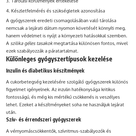
Tárolási körülmények értékelése
Készletfelmérés és szükségletek azonosítása
A gyógyszerek eredeti csomagolásában való tárolása
nemcsak a lejárati dátum nyomon követését könnyíti meg,
hanem védelmet is nyújt a környezeti hatásokkal szemben.
A
szilika géles tasakok
megtartása különösen fontos, mivel
ezek szabályozzák a páratartalmat.
Különleges gyógyszertípusok kezelése
Inzulin és diabetikus készítmények
A cukorbetegség kezelésére szolgáló gyógyszerek különös
figyelmet igényelnek. Az inzulin hatékonysága kritikus
fontosságú, és még kis mértékű csökkenés is veszélyes
lehet. Ezeket a készítményeket soha ne használjuk lejárat
után.
Szív- és érrendszeri gyógyszerek
A vérnyomáscsökkentők, szívritmus-szabályozók és