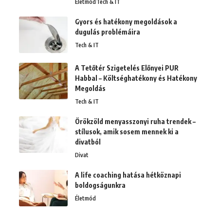
Életmód
Tech & IT
Gyors és hatékony megoldások a
dugulás problémáira
Tech & IT
A Tetőtér Szigetelés Előnyei PUR
Habbal – Költséghatékony és Hatékony
Megoldás
Tech & IT
Örökzöld menyasszonyi ruha trendek –
stílusok, amik sosem mennek ki a
divatból
Divat
A life coaching hatása hétköznapi
boldogságunkra
Életmód