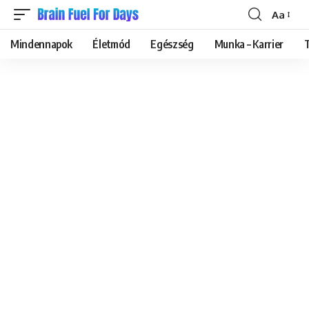
Aa
Font
Resizer
Mindennapok
Életmód
Egészség
Munka – Karrier