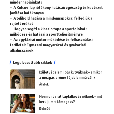
mindennapjainkat?
A Kolcov-lap jótékony hatásai: egészség és közérzet
javítása hatékonyan
A telihold hatása a mindennapokra: felfedjük a
rejtett erőket
Hogyan segíti a kinesio tape a sportolókat:
működése és hatásai a sportteljesítményre
Az egyfázisú motor működése és felhasználási
területei: Egyszerű magyarázat és gyakorlati
alkalmazások
Legolvasottabb cikkek
Ízületvédelem idős kutyáknak – amikor
a mozgás öröme fájdalommá válik
Állatok
Hormonbarát táplálkozás nőknek – mit
kerülj, mit támogass?
Életmód