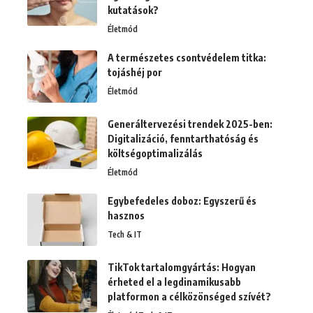
kutatások?
Életmód
A természetes csontvédelem titka:
tojáshéj por
Életmód
Generáltervezési trendek 2025-ben:
Digitalizáció, fenntarthatóság és
költségoptimalizálás
Életmód
Egybefedeles doboz: Egyszerű és
hasznos
Tech & IT
TikTok tartalomgyártás: Hogyan
érheted el a legdinamikusabb
platformon a célközönséged szívét?