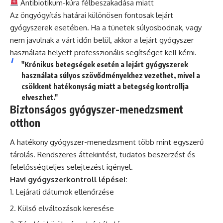
Antibiotikum-kúra félbeszakadása miatt
Az öngyógyítás határai különösen fontosak lejárt
gyógyszerek esetében. Ha a tünetek súlyosbodnak, vagy
nem javulnak a várt időn belül, akkor a lejárt gyógyszer
használata helyett professzionális segítséget kell kérni.
"Krónikus betegségek esetén a lejárt gyógyszerek
használata súlyos szövődményekhez vezethet, mivel a
csökkent hatékonyság miatt a betegség kontrollja
elveszhet."
Biztonságos gyógyszer-menedzsment
otthon
A hatékony gyógyszer-menedzsment több mint egyszerű
tárolás. Rendszeres áttekintést, tudatos beszerzést és
felelősségteljes selejtezést igényel.
Havi gyógyszerkontroll lépései:
Lejárati dátumok ellenőrzése
Külső elváltozások keresése