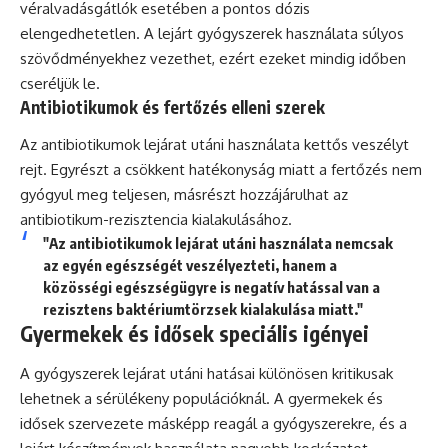
véralvadásgátlók esetében a pontos dózis
elengedhetetlen. A lejárt gyógyszerek használata súlyos
szövődményekhez vezethet, ezért ezeket mindig időben
cseréljük le.
Antibiotikumok és fertőzés elleni szerek
Az antibiotikumok lejárat utáni használata kettős veszélyt
rejt. Egyrészt a csökkent hatékonyság miatt a fertőzés nem
gyógyul meg teljesen, másrészt hozzájárulhat az
antibiotikum-rezisztencia kialakulásához.
"Az antibiotikumok lejárat utáni használata nemcsak
az egyén egészségét veszélyezteti, hanem a
közösségi egészségügyre is negatív hatással van a
rezisztens baktériumtörzsek kialakulása miatt."
Gyermekek és idősek speciális igényei
A gyógyszerek lejárat utáni hatásai különösen kritikusak
lehetnek a sérülékeny populációknál. A gyermekek és
idősek szervezete másképp reagál a gyógyszerekre, és a