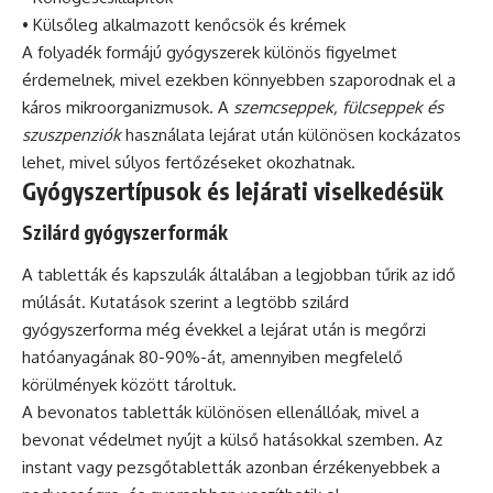
• Külsőleg alkalmazott kenőcsök és krémek
A folyadék formájú gyógyszerek különös figyelmet
érdemelnek, mivel ezekben könnyebben szaporodnak el a
káros mikroorganizmusok. A
szemcseppek, fülcseppek és
szuszpenziók
használata lejárat után különösen kockázatos
lehet, mivel súlyos fertőzéseket okozhatnak.
Gyógyszertípusok és lejárati viselkedésük
Szilárd gyógyszerformák
A tabletták és kapszulák általában a legjobban tűrik az idő
múlását. Kutatások szerint a legtöbb szilárd
gyógyszerforma még évekkel a lejárat után is megőrzi
hatóanyagának 80-90%-át, amennyiben megfelelő
körülmények között tároltuk.
A bevonatos tabletták különösen ellenállóak, mivel a
bevonat védelmet nyújt a külső hatásokkal szemben. Az
instant vagy pezsgőtabletták azonban érzékenyebbek a