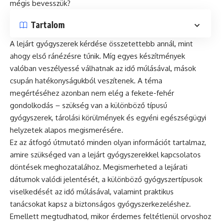
mégis bevesszük?
Tartalom
A lejárt gyógyszerek kérdése összetettebb annál, mint
ahogy első ránézésre tűnik. Míg egyes készítmények
valóban veszélyessé válhatnak az idő múlásával, mások
csupán hatékonyságukból veszítenek. A téma
megértéséhez azonban nem elég a fekete-fehér
gondolkodás – szükség van a különböző típusú
gyógyszerek, tárolási körülmények és egyéni egészségügyi
helyzetek alapos megismerésére.
Ez az átfogó útmutató minden olyan információt tartalmaz,
amire szükséged van a lejárt gyógyszerekkel kapcsolatos
döntések meghozatalához. Megismerheted a lejárati
dátumok valódi jelentését, a különböző gyógyszertípusok
viselkedését az idő múlásával, valamint praktikus
tanácsokat kapsz a biztonságos gyógyszerkezeléshez.
Emellett megtudhatod, mikor érdemes feltétlenül orvoshoz