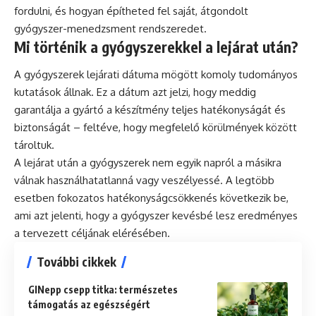
fordulni, és hogyan építheted fel saját, átgondolt
gyógyszer-menedzsment rendszeredet.
Mi történik a gyógyszerekkel a lejárat után?
A gyógyszerek lejárati dátuma mögött komoly tudományos
kutatások állnak. Ez a dátum azt jelzi, hogy meddig
garantálja a gyártó a készítmény teljes hatékonyságát és
biztonságát – feltéve, hogy megfelelő körülmények között
tároltuk.
A lejárat után a gyógyszerek nem egyik napról a másikra
válnak használhatatlanná vagy veszélyessé. A legtöbb
esetben fokozatos hatékonyságcsökkenés következik be,
ami azt jelenti, hogy a gyógyszer kevésbé lesz eredményes
a tervezett céljának elérésében.
További cikkek
GINepp csepp titka: természetes
támogatás az egészségért