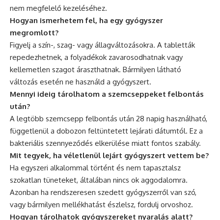
nem megfelelő kezeléséhez.
Hogyan ismerhetem fel, ha egy gyógyszer
megromlott?
Figyelj a szín-, szag- vagy állagváltozásokra. A tabletták
repedezhetnek, a folyadékok zavarosodhatnak vagy
kellemetlen szagot áraszthatnak. Bármilyen látható
változás esetén ne használd a gyógyszert.
Mennyi ideig tárolhatom a szemcseppeket felbontás
után?
A legtöbb szemcsepp felbontás után 28 napig használható,
függetlenül a dobozon feltüntetett lejárati dátumtól. Ez a
bakteriális szennyeződés elkerülése miatt fontos szabály.
Mit tegyek, ha véletlenül lejárt gyógyszert vettem be?
Ha egyszeri alkalommal történt és nem tapasztalsz
szokatlan tüneteket, általában nincs ok aggodalomra.
Azonban ha rendszeresen szedett gyógyszerről van szó,
vagy bármilyen mellékhatást észlelsz, fordulj orvoshoz.
Hogyan tárolhatok gyógyszereket nyaralás alatt?