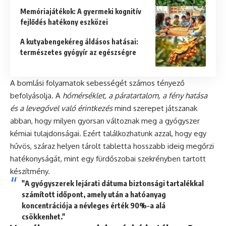
Memóriajátékok: A gyermeki kognitív
fejlődés hatékony eszközei
A kutyabengekéreg áldásos hatásai:
természetes gyógyír az egészségre
A bomlási folyamatok sebességét számos tényező
befolyásolja. A
hőmérséklet, a páratartalom, a fény hatása
és a levegővel való érintkezés
mind szerepet játszanak
abban, hogy milyen gyorsan változnak meg a gyógyszer
kémiai tulajdonságai. Ezért találkozhatunk azzal, hogy egy
hűvös, száraz helyen tárolt tabletta hosszabb ideig megőrzi
hatékonyságát, mint egy fürdőszobai szekrényben tartott
készítmény.
"A gyógyszerek lejárati dátuma biztonsági tartalékkal
számított időpont, amely után a hatóanyag
koncentrációja a névleges érték 90%-a alá
csökkenhet."