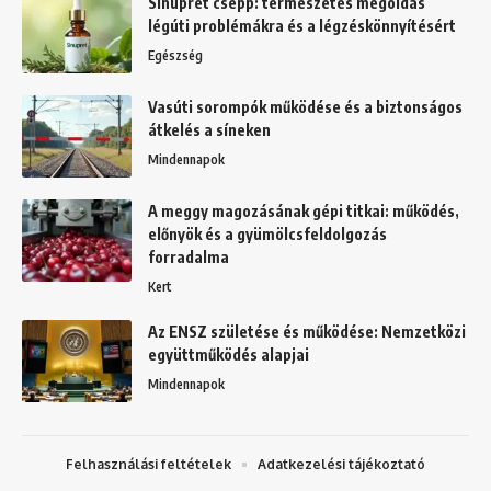
Sinupret csepp: természetes megoldás
légúti problémákra és a légzéskönnyítésért
Egészség
Vasúti sorompók működése és a biztonságos
átkelés a síneken
Mindennapok
A meggy magozásának gépi titkai: működés,
előnyök és a gyümölcsfeldolgozás
forradalma
Kert
Az ENSZ születése és működése: Nemzetközi
együttműködés alapjai
Mindennapok
Felhasználási feltételek
Adatkezelési tájékoztató