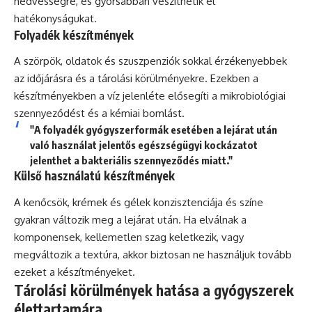
nedvességre, és gyorsabban veszíthetik el
hatékonyságukat.
Folyadék készítmények
A szörpök, oldatok és szuszpenziók sokkal érzékenyebbek
az időjárásra és a tárolási körülményekre. Ezekben a
készítményekben a víz jelenléte elősegíti a mikrobiológiai
szennyeződést és a kémiai bomlást.
"A folyadék gyógyszerformák esetében a lejárat után
való használat jelentős egészségügyi kockázatot
jelenthet a bakteriális szennyeződés miatt."
Külső használatú készítmények
A kenőcsök, krémek és gélek konzisztenciája és színe
gyakran változik meg a lejárat után. Ha elválnak a
komponensek, kellemetlen szag keletkezik, vagy
megváltozik a textúra, akkor biztosan ne használjuk tovább
ezeket a készítményeket.
Tárolási körülmények hatása a gyógyszerek
élettartamára