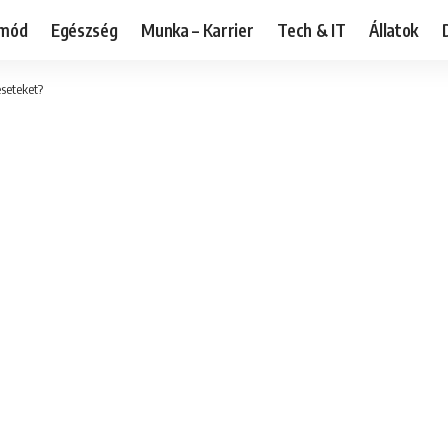
tmód
Egészség
Munka – Karrier
Tech & IT
Állatok
seteket?