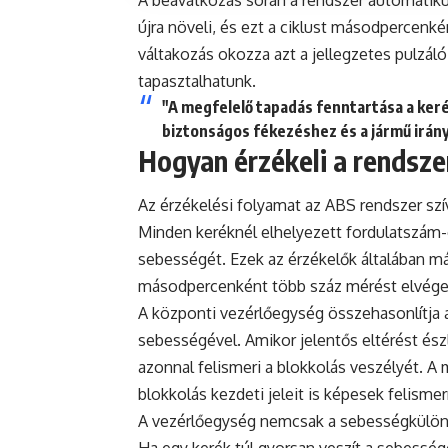
újra növeli, és ezt a ciklust másodpercenké
váltakozás okozza azt a jellegzetes pulzá
tapasztalhatunk.
"A megfelelő tapadás fenntartása a keré
biztonságos fékezéshez és a jármű irá
Hogyan érzékeli a rendsze
Az érzékelési folyamat az ABS rendszer szív
Minden keréknél elhelyezett fordulatszám-
sebességét. Ezek az érzékelők általában 
másodpercenként több száz mérést elvége
A központi vezérlőegység összehasonlítja
sebességével. Amikor jelentős eltérést észle
azonnal felismeri a blokkolás veszélyét. 
blokkolás kezdeti jeleit is képesek felisme
A vezérlőegység nemcsak a sebességkülönbs