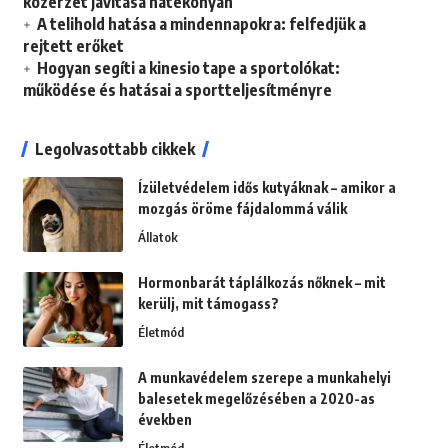
közérzet javítása hatékonyan
A telihold hatása a mindennapokra: felfedjük a
rejtett erőket
Hogyan segíti a kinesio tape a sportolókat:
működése és hatásai a sportteljesítményre
Legolvasottabb cikkek
Ízületvédelem idős kutyáknak – amikor a
mozgás öröme fájdalommá válik
Állatok
Hormonbarát táplálkozás nőknek – mit
kerülj, mit támogass?
Életmód
A munkavédelem szerepe a munkahelyi
balesetek megelőzésében a 2020-as
években