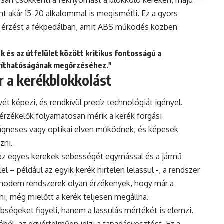
nt akár 15-20 alkalommal is megismétli. Ez a gyors
ló érzést a fékpedálban, amit ABS működés közben
k és az útfelület között kritikus fontosságú a
nyíthatóságának megőrzéséhez."
r a kerékblokkolást
ét képezi, és rendkívül precíz technológiát igényel.
érzékelők folyamatosan mérik a kerék forgási
mágneses vagy optikai elven működnek, és képesek
zni.
 az egyes kerekek sebességét egymással és a jármű
l – például az egyik kerék hirtelen lelassul -, a rendszer
A modern rendszerek olyan érzékenyek, hogy már a
rni, még mielőtt a kerék teljesen megállna.
égeket figyeli, hanem a lassulás mértékét is elemzi.