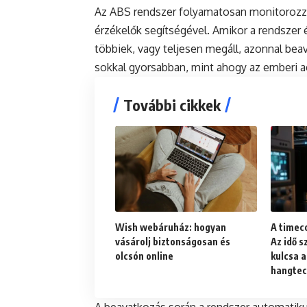
Az ABS rendszer folyamatosan monitorozza
érzékelők segítségével. Amikor a rendszer é
többiek, vagy teljesen megáll, azonnal beav
sokkal gyorsabban, mint ahogy az emberi ag
További cikkek
Wish webáruház: hogyan
A timec
vásárolj biztonságosan és
Az idő s
olcsón online
kulcsa a
hangtec
A beavatkozás során a rendszer automatik