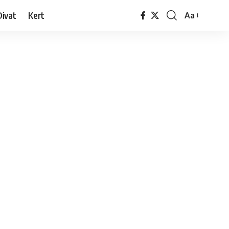
Divat
Kert
Aa
Font
Resizer