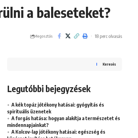
ülni a baleseteket?
18 perc olvasás
Megosztás
Keresés
Legutóbbi bejegyzések
A kék topáz jótékony hatásai: gyógyítás és
spirituális üzenetek
A forgás hatása: hogyan alakítja a természetet és
mindennapjainkat?
A Kolcov-lap jótékony hatásai: egészség és