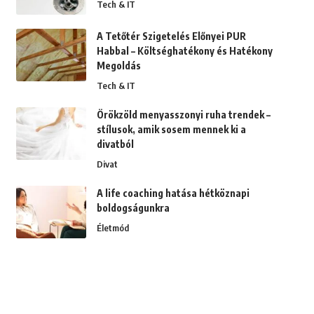
Tech & IT
A Tetőtér Szigetelés Előnyei PUR
Habbal – Költséghatékony és Hatékony
Megoldás
Tech & IT
Örökzöld menyasszonyi ruha trendek –
stílusok, amik sosem mennek ki a
divatból
Divat
A life coaching hatása hétköznapi
boldogságunkra
Életmód