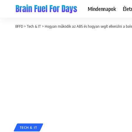
Mindennapok
Éle
BFFD
>
Tech & IT
>
Hogyan működik az ABS és hogyan segít elkerülni a bale
TECH & IT