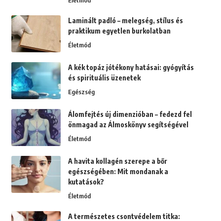
Életmód
Laminált padló – melegség, stílus és
praktikum egyetlen burkolatban
Életmód
A kék topáz jótékony hatásai: gyógyítás
és spirituális üzenetek
Egészség
Álomfejtés új dimenzióban – fedezd fel
önmagad az Álmoskönyv segítségével
Életmód
A havita kollagén szerepe a bőr
egészségében: Mit mondanak a
kutatások?
Életmód
A természetes csontvédelem titka: