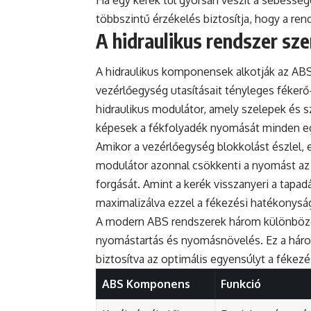
Ha egy kerék túl gyorsan veszít a sebesség
többszintű érzékelés biztosítja, hogy a r
A hidraulikus rendszer s
A hidraulikus komponensek alkotják az ABS 
vezérlőegység utasításait tényleges fékerő-
hidraulikus modulátor, amely szelepek és s
képesek a fékfolyadék nyomását minden eg
Amikor a vezérlőegység blokkolást észlel, 
modulátor azonnal csökkenti a nyomást az é
forgását. Amint a kerék visszanyeri a tapa
maximalizálva ezzel a fékezési hatékonysá
A modern ABS rendszerek három különbö
nyomástartás és nyomásnövelés. Ez a három
biztosítva az optimális egyensúlyt a fékezés
ABS Komponens
Funkció