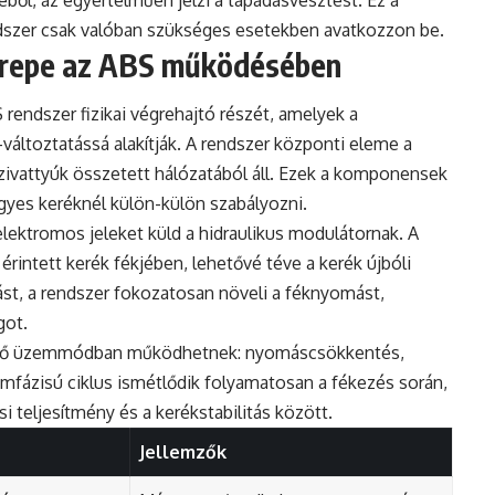
éből, az egyértelműen jelzi a tapadásvesztést. Ez a
endszer csak valóban szükséges esetekben avatkozzon be.
zerepe az ABS működésében
rendszer fizikai végrehajtó részét, amelyek a
változtatássá alakítják. A rendszer központi eleme a
zivattyúk összetett hálózatából áll. Ezek a komponensek
yes keréknél külön-külön szabályozni.
elektromos jeleket küld a hidraulikus modulátornak. A
rintett kerék fékjében, lehetővé téve a kerék újbóli
dást, a rendszer fokozatosan növeli a féknyomást,
got.
ző üzemmódban működhetnek: nyomáscsökkentés,
fázisú ciklus ismétlődik folyamatosan a fékezés során,
i teljesítmény és a kerékstabilitás között.
Jellemzők