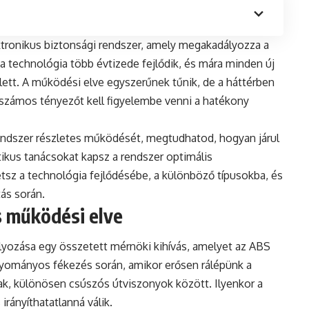
ktronikus biztonsági rendszer, amely megakadályozza a
a technológia több évtizede fejlődik, és mára minden új
ett. A működési elve egyszerűnek tűnik, de a háttérben
 számos tényezőt kell figyelembe venni a hatékony
ndszer részletes működését, megtudhatod, hogyan járul
ikus tanácsokat kapsz a rendszer optimális
tsz a technológia fejlődésébe, a különböző típusokba, és
tás során.
s működési elve
yozása egy összetett mérnöki kihívás, amelyet az ABS
gyományos fékezés során, amikor erősen rálépünk a
ak, különösen csúszós útviszonyok között. Ilyenkor a
 irányíthatatlanná válik.