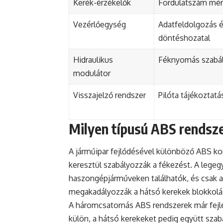
Kerék-érzékelők
Fordulatszám mé
Vezérlőegység
Adatfeldolgozás 
döntéshozatal
Hidraulikus
Féknyomás szabá
modulátor
Visszajelző rendszer
Pilóta tájékoztatá
Milyen típusú ABS rendsz
A járműipar fejlődésével különböző ABS kon
keresztül szabályozzák a fékezést. A lege
haszongépjárműveken találhatók, és csak a
megakadályozzák a hátsó kerekek blokkolás
A háromcsatornás ABS rendszerek már fejle
külön, a hátsó kerekeket pedig együtt sza