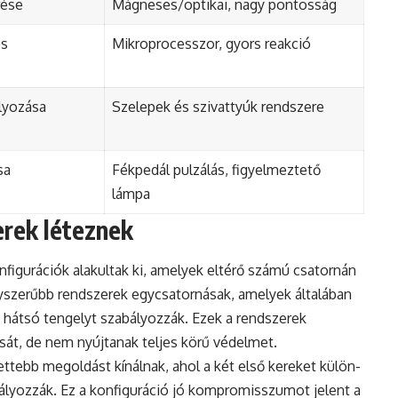
rése
Mágneses/optikai, nagy pontosság
és
Mikroprocesszor, gyors reakció
lyozása
Szelepek és szivattyúk rendszere
sa
Fékpedál pulzálás, figyelmeztető
lámpa
erek léteznek
figurációk alakultak ki, amelyek eltérő számú csatornán
gyszerűbb rendszerek egycsatornásak, amelyek általában
 hátsó tengelyt szabályozzák. Ezek a rendszerek
át, de nem nyújtanak teljes körű védelmet.
ttebb megoldást kínálnak, ahol a két első kereket külön-
bályozzák. Ez a konfiguráció jó kompromisszumot jelent a