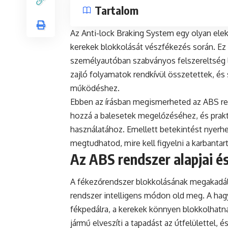
Tartalom
Az Anti-lock Braking System egy olyan ele
kerekek blokkolását vészfékezés során. Ez 
személyautóban szabványos felszereltség l
zajló folyamatok rendkívül összetettek, és
működéshez.
Ebben az írásban megismerheted az ABS re
hozzá a balesetek megelőzéséhez, és prakt
használatához. Emellett betekintést nyerhe
megtudhatod, mire kell figyelni a karbantar
Az ABS rendszer alapjai é
A fékezőrendszer blokkolásának megakadál
rendszer intelligens módon old meg. A ha
fékpedálra, a kerekek könnyen blokkolhatn
jármű elveszíti a tapadást az útfelülettel, és