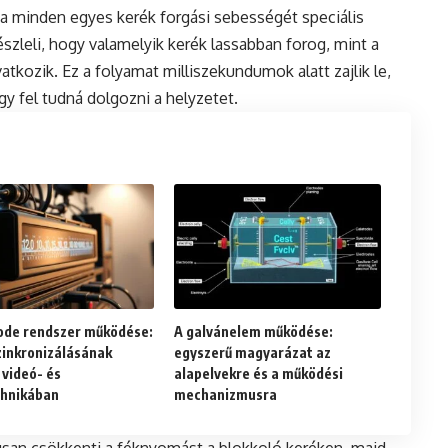
 minden egyes kerék forgási sebességét speciális
szleli, hogy valamelyik kerék lassabban forog, mint a
atkozik. Ez a folyamat milliszekundumok alatt zajlik le,
y fel tudná dolgozni a helyzetet.
ode rendszer működése:
A galvánelem működése:
zinkronizálásának
egyszerű magyarázat az
 videó- és
alapelvekre és a működési
hnikában
mechanizmusra
usan csökkenti a féknyomást a blokkoló keréken, majd