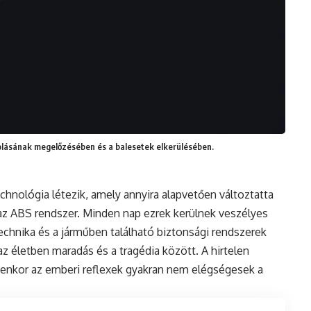
olásának megelőzésében és a balesetek elkerülésében.
hnológia létezik, amely annyira alapvetően változtatta
az ABS rendszer. Minden nap ezrek kerülnek veszélyes
echnika és a járműben található biztonsági rendszerek
 életben maradás és a tragédia között. A hirtelen
lyenkor az emberi reflexek gyakran nem elégségesek a