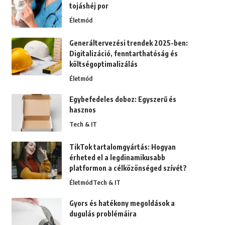
tojáshéj por
Életmód
Generáltervezési trendek 2025-ben:
Digitalizáció, fenntarthatóság és
költségoptimalizálás
Életmód
Egybefedeles doboz: Egyszerű és
hasznos
Tech & IT
TikTok tartalomgyártás: Hogyan
érheted el a legdinamikusabb
platformon a célközönséged szívét?
Életmód
Tech & IT
Gyors és hatékony megoldások a
dugulás problémáira