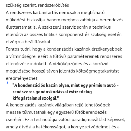
szükség szerint, rendszeröblítés
A rendszeres karbantartás nemcsak a megbízható
működést biztosítja, hanem meghosszabbítja a berendezés
élettartamát is. A szakszerű szerviz során a technikus
ellenőrzi az összes kritikus komponenst és szükség esetén
elvégzi a beállításokat.
Fontos tudni, hogy a kondenzációs kazánok érzékenyebbek
a vízminőségre, ezért a fűtővíz paramétereinek rendszeres
ellenőrzése indokolt. A vízkőképződés és a korrózió
megelőzése hosszú távon jelentős költségmegtakarítást
eredményezhet.
"A kondenzációs kazán olyan, mint egy prémium autó –
rendszeres gondoskodással évtizedekig
kifogástalanul szolgál."
A kondenzációs kazánok világában rejlő lehetőségek
messze túlmutatnak egy egyszerű fűtőberendezés
cseréjén. Ez a technológia valódi paradigmaváltást képvisel,
amely ötvözi a hatékonyságot, a környezetvédelmet és a