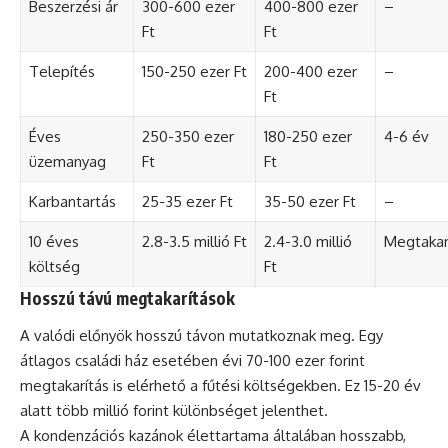
Beszerzési ár
300-600 ezer
400-800 ezer
–
Ft
Ft
Telepítés
150-250 ezer Ft
200-400 ezer
–
Ft
Éves
250-350 ezer
180-250 ezer
4-6 év
üzemanyag
Ft
Ft
Karbantartás
25-35 ezer Ft
35-50 ezer Ft
–
10 éves
2.8-3.5 millió Ft
2.4-3.0 millió
Megtakar
költség
Ft
Hosszú távú megtakarítások
A valódi előnyök hosszú távon mutatkoznak meg. Egy
átlagos családi ház esetében évi 70-100 ezer forint
megtakarítás is elérhető a fűtési költségekben. Ez 15-20 év
alatt több millió forint különbséget jelenthet.
A kondenzációs kazánok élettartama általában hosszabb,