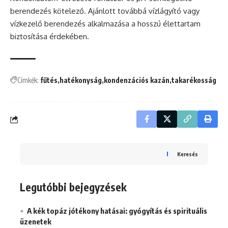
berendezés kötelező. Ajánlott továbbá vízlágyító vagy
vízkezelő berendezés alkalmazása a hosszú élettartam
biztosítása érdekében.
Címkék:
fűtés
hatékonyság
kondenzációs kazán
takarékosság
Keresés
Legutóbbi bejegyzések
A kék topáz jótékony hatásai: gyógyítás és spirituális
üzenetek