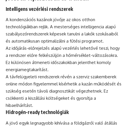
Intelligens vezérlési rendszerek
A kondenzációs kazánok jövője az okos otthon
technológiákban rejlik. A mesterséges intelligencia alapú
szabályozórendszerek képesek tanulni a lakók szokásaiból
és automatikusan optimalizálni a fűtési programot.
Az időjárás-előrejelzés alapú vezérlés lehetővé teszi, hogy
a rendszer előre felkészüljön a hőmérséklet-változásokra.
Ez különösen átmeneti időszakokban jelenthet komoly
energiamegtakarítást.
A távfelügyeleti rendszerek révén a szerviz szakemberek
online módon figyelemmel kísérhetik a kazán működését és
szükség esetén távoli diagnosztikát végezhetnek. Ez
csökkenti a kiszállási költségeket és gyorsítja a
hibaelhárítást.
Hidrogén-ready technológiák
A jövő egyik legnagyobb kihívása a földgázról való átállás