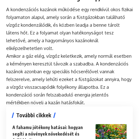
A kondenzációs kazánok működése egy rendkívül okos fizikai
folyamaton alapul, amely során a füstgázokban található
vízgőz kondenzálódik, és közben leadja a benne tárolt
látens hőt. Ez a folyamat olyan hatékonyságot tesz
lehetővé, amely a hagyományos kazánoknál
elképzelhetetlen volt.
Amikor a gáz elég, vízgőz keletkezik, amely normál esetben
a kéményen keresztül távozik a szabadba. A kondenzációs
kazánok azonban egy speciális hőcserélővel vannak
felszerelve, amely lehűti ezeket a füstgázokat annyira, hogy
a vízgőz visszacsapódik folyékony állapotba. Ez a
kondenzáció során felszabaduló energia jelentős
mértékben növeli a kazán hatásfokát.
További cikkek
A fahamu jótékony hatásai: hogyan
segíti a növények növekedését és