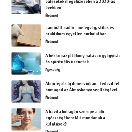
balesetek megelőzésében a 2020-as
években
Életmód
Laminált padló – melegség, stílus és
praktikum egyetlen burkolatban
Életmód
A kék topáz jótékony hatásai: gyógyítás
és spirituális üzenetek
Egészség
Álomfejtés új dimenzióban – fedezd fel
önmagad az Álmoskönyv segítségével
Életmód
A havita kollagén szerepe a bőr
egészségében: Mit mondanak a
kutatások?
Életmód