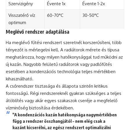
Szervizigény
Évente 1x
Évente 1-2x
Visszatérő víz
60-70°C
30-50°C
optimum
Meglévő rendszer adaptálása
Ha meglévő fűtési rendszert szeretnél korszerűsíteni, több
tényezőt is mérlegelni kell. A radiátorok mérete és típusa
meghatározza, hogy milyen hatékonysággal tud működni az
új kazán. Nagyobb felületű radiátorok vagy padlófűtés
esetében a kondenzációs technológia teljes mértékben
kihasználható.
A csőrendszer tisztasága és állapota szintén kritikus
fontosságú. Régi rendszereknél gyakran szükséges a teljes
átöblítés vagy akár egyes szakaszok cseréje a megfelelő
vízminőség biztosítása érdekében.
"A kondenzációs kazán hatékonysága nagymértékben
függ a rendszer összhangjától – nem elég csak a
kazánt kicserélni, az egész rendszert optimalizálni