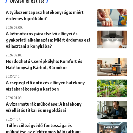
Olvasd el ezt is!
A tyúkszemtapasz hatékonysága: miért
érdemes kipróbálni?
2026.02.09.
A kétmotoros páraelszívó előnyei és
gyakorlati alkalmazása: Miért érdemes ezt
választani a konyhába?
2026.02.10.
Hordozható Cserépkályha: Komfort és
Hatékonyság Bárhol, Bármikor
2025.12.16.
A csepegtető öntözés előnyei: hatékony
víztakarékosság a kertben
2026.01.09.
A vízarmaturák működése: A hatékony
vízellátás titkai és megoldásai
2025.11.07.
Túlfeszültségvédő fontossága és
működése az elektromos hálózatban: