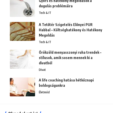
Gyors és hatékony megoldások a
dugulás problémáira
Tech & IT
A Tetőtér Szigetelés Előnyei PUR
Habbal – Költséghatékony és Hatékony
Megoldás
Tech & IT
Örökzöld menyasszonyi ruha trendek –
stílusok, amik sosem mennek ki a
divatból
Divat
A life coaching hatása hétköznapi
boldogságunkra
Életmód