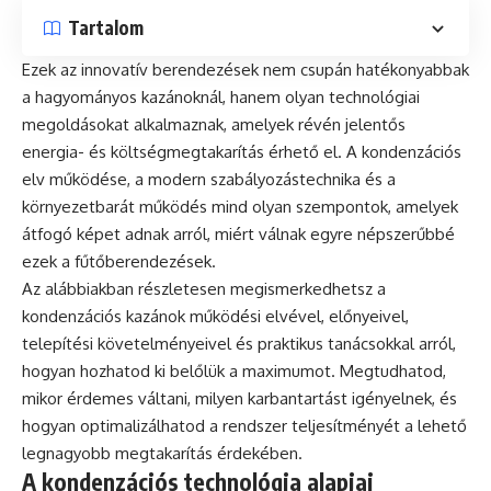
Tartalom
Ezek az innovatív berendezések nem csupán hatékonyabbak
a hagyományos kazánoknál, hanem olyan technológiai
megoldásokat alkalmaznak, amelyek révén jelentős
energia- és költségmegtakarítás érhető el. A kondenzációs
elv működése, a modern szabályozástechnika és a
környezetbarát működés mind olyan szempontok, amelyek
átfogó képet adnak arról, miért válnak egyre népszerűbbé
ezek a fűtőberendezések.
Az alábbiakban részletesen megismerkedhetsz a
kondenzációs kazánok működési elvével, előnyeivel,
telepítési követelményeivel és praktikus tanácsokkal arról,
hogyan hozhatod ki belőlük a maximumot. Megtudhatod,
mikor érdemes váltani, milyen karbantartást igényelnek, és
hogyan optimalizálhatod a rendszer teljesítményét a lehető
legnagyobb megtakarítás érdekében.
A kondenzációs technológia alapjai