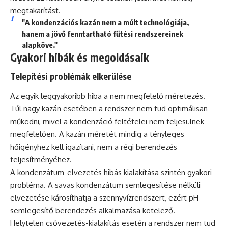
megtakarítást.
"A kondenzációs kazán nem a múlt technológiája,
hanem a jövő fenntartható fűtési rendszereinek
alapköve."
Gyakori hibák és megoldásaik
Telepítési problémák elkerülése
Az egyik leggyakoribb hiba a nem megfelelő méretezés.
Túl nagy kazán esetében a rendszer nem tud optimálisan
működni, mivel a kondenzáció feltételei nem teljesülnek
megfelelően. A kazán méretét mindig a tényleges
hőigényhez kell igazítani, nem a régi berendezés
teljesítményéhez.
A kondenzátum-elvezetés hibás kialakítása szintén gyakori
probléma. A savas kondenzátum semlegesítése nélküli
elvezetése károsíthatja a szennyvízrendszert, ezért pH-
semlegesítő berendezés alkalmazása kötelező.
Helytelen csővezetés-kialakítás esetén a rendszer nem tud