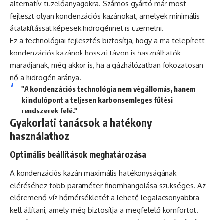
alternatív tüzelőanyagokra. Számos gyártó már most
fejleszt olyan kondenzációs kazánokat, amelyek minimális
átalakítással képesek hidrogénnel is üzemelni.
Ez a technológiai fejlesztés biztosítja, hogy a ma telepített
kondenzációs kazánok hosszú távon is használhatók
maradjanak, még akkor is, ha a gázhálózatban fokozatosan
nő a hidrogén aránya.
"A kondenzációs technológia nem végállomás, hanem
kiindulópont a teljesen karbonsemleges fűtési
rendszerek felé."
Gyakorlati tanácsok a hatékony
használathoz
Optimális beállítások meghatározása
A kondenzációs kazán maximális hatékonyságának
eléréséhez több paraméter finomhangolása szükséges. Az
előremenő víz hőmérsékletét a lehető legalacsonyabbra
kell állítani, amely még biztosítja a megfelelő komfortot.