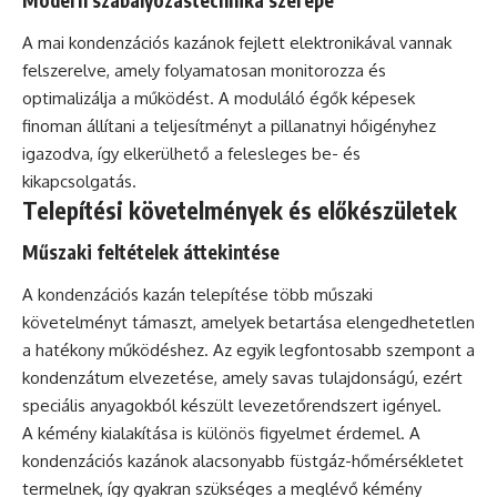
Modern szabályozástechnika szerepe
A mai kondenzációs kazánok fejlett elektronikával vannak
felszerelve, amely folyamatosan monitorozza és
optimalizálja a működést. A moduláló égők képesek
finoman állítani a teljesítményt a pillanatnyi hőigényhez
igazodva, így elkerülhető a felesleges be- és
kikapcsolgatás.
Telepítési követelmények és előkészületek
Műszaki feltételek áttekintése
A kondenzációs kazán telepítése több műszaki
követelményt támaszt, amelyek betartása elengedhetetlen
a hatékony működéshez. Az egyik legfontosabb szempont a
kondenzátum elvezetése, amely savas tulajdonságú, ezért
speciális anyagokból készült levezetőrendszert igényel.
A kémény kialakítása is különös figyelmet érdemel. A
kondenzációs kazánok alacsonyabb füstgáz-hőmérsékletet
termelnek, így gyakran szükséges a meglévő kémény