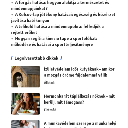
A forgás hatása: hogyan alakítja a természetet és
mindennapjainkat?
A Kolcov-lap jótékony hatásai: egészség és közérzet
javítása hatékonyan
A telihold hatása a mindennapokra: felfedjük a
rejtett erőket
Hogyan segíti a kinesio tape a sportolókat:
működése és hatásai a sportteljesítményre
Legolvasottabb cikkek
Ízületvédelem idős kutyáknak – amikor
a mozgás öröme fájdalommá válik
Állatok
Hormonbarát táplálkozás nőknek – mit
kerülj, mit támogass?
Életmód
A munkavédelem szerepe a munkahelyi