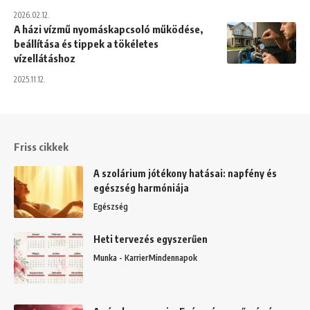
2026.02.12.
A házi vízmű nyomáskapcsoló működése,
beállítása és tippek a tökéletes
vízellátáshoz
2025.11.12.
Friss cikkek
A szolárium jótékony hatásai: napfény és
egészség harmóniája
Egészség
Heti tervezés egyszerűen
Munka - Karrier
Mindennapok