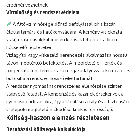
eredményezhetnek.
Vízminőség és rendszervédelem
A fűtővíz minősége döntő befolyással bír a kazán
élettartamára és hatékonyságára. A kemény víz okozta
vízkőlerakódások különösen károsak lehetnek a finom
hőcserélő felületeken.
Vízlágyító vagy vízkezelő berendezés alkalmazása hosszú
távon megtérülő befektetés. A megfelelő pH-érték és
oxigéntartalom fenntartása megakadályozza a korróziót és
biztosítja a rendszer hosszú élettartamát.
A rendszer nyomásának rendszeres ellenőrzése szintén
alapvető feladat. A kondenzációs kazánok érzékenyek a
nyomásingadozásokra, így a tágulási tartály és a biztonsági
szelepek megfelelő működése kritikus fontosságú.
Költség-haszon elemzés részletesen
Beruházási költségek kalkulációja