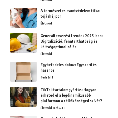
A természetes csontvédelem titka:
tojáshéj por
Életmód
Generáltervezési trendek 2025-ben:
Digitalizáció, fenntarthatóság és
költségoptimalizálás
Életmód
Egybefedeles doboz: Egyszerű és
hasznos
Tech & IT
TikTok tartalomgyártás: Hogyan
érheted el a legdinamikusabb
platformon a célközönséged szívét?
Életmód
Tech & IT