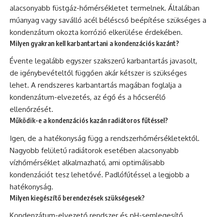
alacsonyabb füstgáz-hőmérsékletet termelnek. Általában
műanyag vagy saválló acél béléscső beépítése szükséges a
kondenzátum okozta korrózió elkerülése érdekében.
Milyen gyakran kell karbantartani a kondenzációs kazánt?
Évente legalább egyszer szakszerű karbantartás javasolt,
de igénybevételtől függően akár kétszer is szükséges
lehet. A rendszeres karbantartás magában foglalja a
kondenzátum-elvezetés, az égő és a hőcserélő
ellenőrzését.
Működik-e a kondenzációs kazán radiátoros fűtéssel?
Igen, de a hatékonyság függ a rendszerhőmérsékletektől.
Nagyobb felületű radiátorok esetében alacsonyabb
vízhőmérséklet alkalmazható, ami optimálisabb
kondenzációt tesz lehetővé. Padlófűtéssel a legjobb a
hatékonyság.
Milyen kiegészítő berendezések szükségesek?
Kondenzátum-elvezető rendszer és pH-semlegesítő