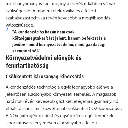
mint hagyományos társaiké, így a cserék ritkábban válnak
szükségessé. A modern elektronika és a fejlett
szabályozástechnika révén kevesebb a meghibásodás
valószínűsége.
"A kondenzációs kazán nem csak
költségmegtakarítást jelent, hanem befektetés a
jövőbe – mind környezetvédelmi, mind gazdasági
szempontból."
Környezetvédelmi előnyök és
fenntarthatóság
Csökkentett károsanyag-kibocsátás
A kondenzációs technológia egyik legnagyobb előnye a
jelentősen alacsonyabb környezeti terhelés. A magasabb
hatásfok révén kevesebb gázt kell elégetni ugyanannyi hő
előállításához, ami közvetlenül csökkenti a CO2-kibocsátást.
A NOx (nitrogén-oxidok) és egyéb káros égéstermékek
kibocsátása is lényegesen alacsonyabb a fejlett