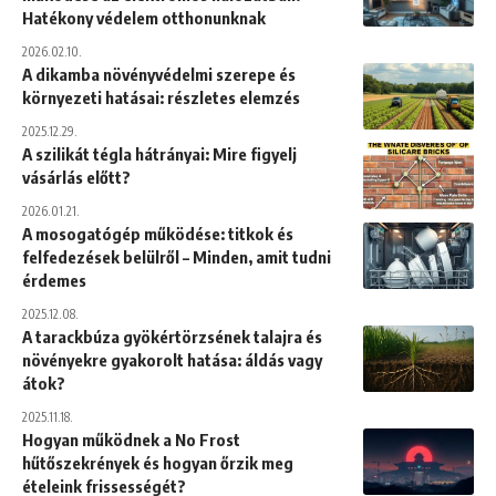
Hatékony védelem otthonunknak
2026.02.10.
A dikamba növényvédelmi szerepe és
környezeti hatásai: részletes elemzés
2025.12.29.
A szilikát tégla hátrányai: Mire figyelj
vásárlás előtt?
2026.01.21.
A mosogatógép működése: titkok és
felfedezések belülről – Minden, amit tudni
érdemes
2025.12.08.
A tarackbúza gyökértörzsének talajra és
növényekre gyakorolt hatása: áldás vagy
átok?
2025.11.18.
Hogyan működnek a No Frost
hűtőszekrények és hogyan őrzik meg
ételeink frissességét?