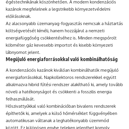
égéstechnikának köszönhetően. A modern kondenzációs
kazánok megfelelnek a legstrikebb környezetvédelmi
előírásoknak.
Az alacsonyabb üzemanyag-fogyasztás nemcsak a háztartás
költségvetését kíméli, hanem hozzájárul a nemzeti
energiafüggőség csökkentéséhez is. Minden megspórolt
köbméter gáz kevesebb importot és kisebb környezeti
lábnyomot jelent.
Megújuló energiaforrásokkal való kombinálhatóság
A kondenzációs kazánok kiválóan kombinálhatók megújuló
energiaforrásokkal. Napkollektoros rendszerekkel együtt
alkalmazva hibrid fűtési rendszer alakítható ki, amely tovább
növeli a hatékonyságot és csökkenti a fosszilis energia
felhasználását.
Hőszivattyúkkal való kombinációban bivalens rendszerek
építhetők ki, amelyek a külső hőmérséklet függvényében
automatikusan váltanak a leghatékonyabb üzemmód
között. Ez különösen enyhe teleken jelenthet komoly