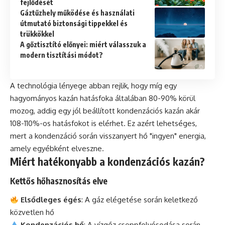
fejlődését
Gáztűzhely működése és használati
útmutató biztonsági tippekkel és
trükkökkel
A gőztisztító előnyei: miért válasszuk a
modern tisztítási módot?
A technológia lényege abban rejlik, hogy míg egy
hagyományos kazán hatásfoka általában 80-90% körül
mozog, addig egy jól beállított kondenzációs kazán akár
108-110%-os hatásfokot is elérhet. Ez azért lehetséges,
mert a kondenzáció során visszanyert hő "ingyen" energia,
amely egyébként elveszne.
Miért hatékonyabb a kondenzációs kazán?
Kettős hőhasznosítás elve
Elsődleges égés
: A gáz elégetése során keletkező
közvetlen hő
Kondenzációs hő
: A vízgőz cseppfolyósodása során