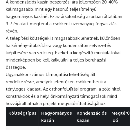
A kondenzációs kazán beszerzési ára jellemzően 20-40%-
kal magasabb, mint egy hasonló teljesítményű
hagyományos kazáné. Ez az árkülönbség azonban általában
3-7 év alatt megtérül a csökkent üzemanyag-fogyasztás
révén.
A telepítési költségek is magasabbak lehetnek, különösen
ha kémény-átalakításra vagy kondenzátum-elvezetés
kiépítésére van szükség. Ezeket a kiegészítő munkálatokat
mindenképpen be kell kalkulálni a teljes beruházási
összegbe.
Ugyanakkor számos támogatási lehetőség áll
rendelkezésre, amelyek jelentősen csökkenthetik a
tényleges kiadást. Az otthonfelújítási program, a zöld hitel
konstrukciók és a helyi önkormányzati támogatások mind
hozzájárulhatnak a projekt megvalósíthatóságához.
Költségtípus
Hagyományos
Kondenzációs
Megtérü
kazán
kazán
idő