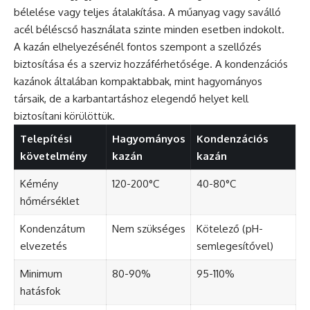
bélelése vagy teljes átalakítása. A műanyag vagy saválló
acél béléscső használata szinte minden esetben indokolt.
A kazán elhelyezésénél fontos szempont a szellőzés
biztosítása és a szerviz hozzáférhetősége. A kondenzációs
kazánok általában kompaktabbak, mint hagyományos
társaik, de a karbantartáshoz elegendő helyet kell
biztosítani körülöttük.
Telepítési
Hagyományos
Kondenzációs
követelmény
kazán
kazán
Kémény
120-200°C
40-80°C
hőmérséklet
Kondenzátum
Nem szükséges
Kötelező (pH-
elvezetés
semlegesítővel)
Minimum
80-90%
95-110%
hatásfok