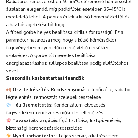
Radiátoros rendszerekben 60-65°C előremenő hőmérséklet
általában elegendő, míg padlófűtés esetében 35-45°C is
megfelelő lehet. A pontos érték a külső hőmérséklettől és
a ház hőszigetelésétől függ.
A fűtési görbe helyes beállítása kritikus fontosságú. Ez a
paraméter határozza meg, hogy a külső hőmérséklet
függvényében milyen előremenő vízhőmérséklet
szükséges. A görbe túl meredek beállítása
energiapazarláshoz, túl lapos beállítása pedig alulfűtéshez
vezet.
Szezonális karbantartási teendők
Őszi felkészítés
: Rendszernyomás ellenőrzése, radiátor
légtelenítés, termosztát szelepek tesztelése
Téli üzemeltetés
: Kondenzátum-elvezetés
fagyvédelem, rendszeres működés-ellenőrzés
Tavaszi átvizsgálás
: Égő tisztítása, füstgáz-mérés,
biztonsági berendezések tesztelése
Nyári karbantartás
: Teljes szerviz, alkatrészcsere