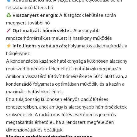
felszabaduló látens hő
Visszanyert energia
: A füstgázok lehűtése során
megnyert további hő
Optimalizált hőmérséklet
: Alacsonyabb
rendszerhőmérséklet mellett is hatékony működés
Intelligens szabályozás
: Folyamatos alkalmazkodás a
hőigényhez
A kondenzációs kazánok hatékonysága különösen alacsony
rendszerhőmérsékletek mellett mutatkozik meg igazán.
Amikor a visszatérő fűtővíz hőmérséklete 50°C alatt van, a
kondenzáció folyamata optimálisan működik, és a kazán a
maximális hatásfokot éri el.
Ez a tulajdonság különösen előnyös padlófűtéses
rendszerekben, ahol amúgy is alacsonyabb hőmérsékletek
szükségesek. A radiátoros fűtés esetében is jelentős
megtakarítás érhető el, ha a rendszert megfelelően
dimenzionáljuk és beállítjuk.