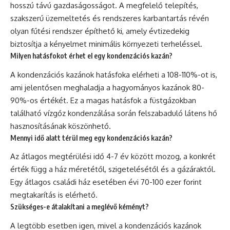
hosszú távú gazdaságosságot. A megfelelő telepítés,
szakszerű üzemeltetés és rendszeres karbantartás révén
olyan fűtési rendszer építhető ki, amely évtizedekig
biztosítja a kényelmet minimális környezeti terheléssel.
Milyen hatásfokot érhet el egy kondenzációs kazán?
A kondenzációs kazánok hatásfoka elérheti a 108-110%-ot is,
ami jelentősen meghaladja a hagyományos kazánok 80-
90%-os értékét. Ez a magas hatásfok a füstgázokban
található vízgőz kondenzálása során felszabaduló látens hő
hasznosításának köszönhető.
Mennyi idő alatt térül meg egy kondenzációs kazán?
Az átlagos megtérülési idő 4-7 év között mozog, a konkrét
érték függ a ház méretétől, szigetelésétől és a gázáraktól.
Egy átlagos családi ház esetében évi 70-100 ezer forint
megtakarítás is elérhető.
Szükséges-e átalakítani a meglévő kéményt?
A legtöbb esetben igen, mivel a kondenzációs kazánok