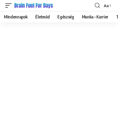
Aa
Font
Resizer
Mindennapok
Életmód
Egészség
Munka – Karrier