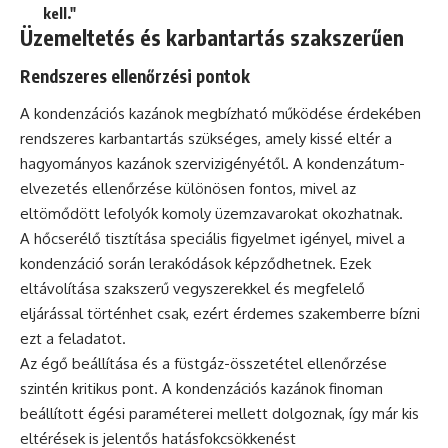
kell."
Üzemeltetés és karbantartás szakszerűen
Rendszeres ellenőrzési pontok
A kondenzációs kazánok megbízható működése érdekében
rendszeres karbantartás szükséges, amely kissé eltér a
hagyományos kazánok szervizigényétől. A kondenzátum-
elvezetés ellenőrzése különösen fontos, mivel az
eltömődött lefolyók komoly üzemzavarokat okozhatnak.
A hőcserélő tisztítása speciális figyelmet igényel, mivel a
kondenzáció során lerakódások képződhetnek. Ezek
eltávolítása szakszerű vegyszerekkel és megfelelő
eljárással történhet csak, ezért érdemes szakemberre bízni
ezt a feladatot.
Az égő beállítása és a füstgáz-összetétel ellenőrzése
szintén kritikus pont. A kondenzációs kazánok finoman
beállított égési paraméterei mellett dolgoznak, így már kis
eltérések is jelentős hatásfokcsökkenést