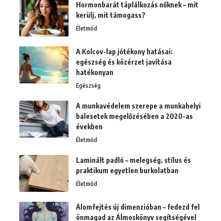
Hormonbarát táplálkozás nőknek – mit
kerülj, mit támogass?
Életmód
A Kolcov-lap jótékony hatásai:
egészség és közérzet javítása
hatékonyan
Egészség
A munkavédelem szerepe a munkahelyi
balesetek megelőzésében a 2020-as
években
Életmód
Laminált padló – melegség, stílus és
praktikum egyetlen burkolatban
Életmód
Álomfejtés új dimenzióban – fedezd fel
önmagad az Álmoskönyv segítségével