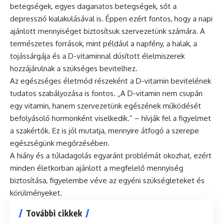
betegségek, egyes daganatos betegségek, sőt a
depresszió kialakulásával is. Éppen ezért fontos, hogy a napi
ajánlott mennyiséget biztosítsuk szervezetünk számára. A
természetes források, mint például a napfény, a halak, a
tojássárgája és a D-vitaminnal dúsított élelmiszerek
hozzájárulnak a szükséges bevitelhez.
Az egészséges életmód részeként a D-vitamin bevitelének
tudatos szabályozása is fontos. „A D-vitamin nem csupán
egy vitamin, hanem szervezetünk egészének működését
befolyásoló hormonként viselkedik.” – hívják fel a figyelmet
a szakértők. Ez is jól mutatja, mennyire átfogó a szerepe
egészségünk megőrzésében.
A hiány és a túladagolás egyaránt problémát okozhat, ezért
minden életkorban ajánlott a megfelelő mennyiség
biztosítása, figyelembe véve az egyéni szükségleteket és
körülményeket.
További cikkek