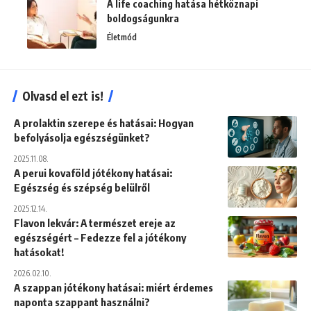
A life coaching hatása hétköznapi
boldogságunkra
Életmód
Olvasd el ezt is!
A prolaktin szerepe és hatásai: Hogyan
befolyásolja egészségünket?
2025.11.08.
A perui kovaföld jótékony hatásai:
Egészség és szépség belülről
2025.12.14.
Flavon lekvár: A természet ereje az
egészségért – Fedezze fel a jótékony
hatásokat!
2026.02.10.
A szappan jótékony hatásai: miért érdemes
naponta szappant használni?