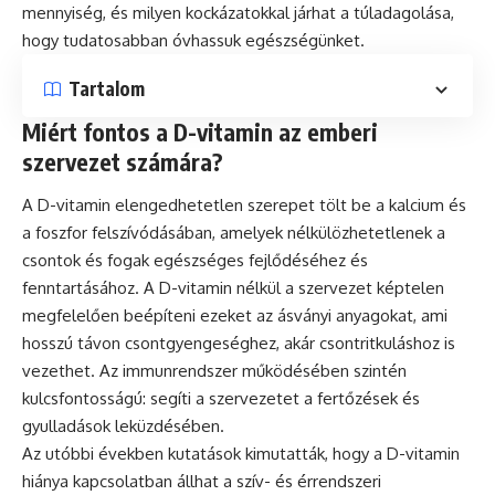
mennyiség, és milyen kockázatokkal járhat a túladagolása,
hogy tudatosabban óvhassuk egészségünket.
Tartalom
Miért fontos a D-vitamin az emberi
szervezet számára?
A D-vitamin elengedhetetlen szerepet tölt be a kalcium és
a foszfor felszívódásában, amelyek nélkülözhetetlenek a
csontok és fogak egészséges fejlődéséhez és
fenntartásához. A D-vitamin nélkül a szervezet képtelen
megfelelően beépíteni ezeket az ásványi anyagokat, ami
hosszú távon csontgyengeséghez, akár csontritkuláshoz is
vezethet. Az immunrendszer működésében szintén
kulcsfontosságú: segíti a szervezetet a fertőzések és
gyulladások leküzdésében.
Az utóbbi években kutatások kimutatták, hogy a D-vitamin
hiánya kapcsolatban állhat a szív- és érrendszeri