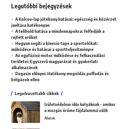
Legutóbbi bejegyzések
A Kolcov-lap jótékony hatásai: egészség és közérzet
javítása hatékonyan
A telihold hatása a mindennapokra: felfedjük a
rejtett erőket
Hogyan segíti a kinesio tape a sportolókat:
működése és hatásai a sportteljesítményre
Az egyfázisú motor működése és felhasználási
területei: Egyszerű magyarázat és gyakorlati
alkalmazások
Degasin előnyei: Hatékony megoldás puffadás és
bélgázok ellen
Legolvasottabb cikkek
Ízületvédelem idős kutyáknak – amikor
a mozgás öröme fájdalommá válik
Állatok