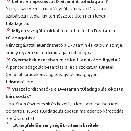
Lehet-e napozástól D-vitamint túladagolni?
Nem, a szervezet a napfényből származó D-vitamint
szabályozni tudja, így természetes úton nem lehet
túladagolni.
Milyen vizsgálatokkal mutatható ki a D-vitamin
túladagolás?
Vérvizsgálattal ellenőrizhető a D-vitamin és kalcium szintje,
amely egyértelműen kimutatja a túladagolást.
Gyermekek esetében mire kell leginkább figyelni?
A pontos adagolás betartására, és a szokatlan tünetek
(például fáradékonyság, étvágytalanság) gyors
felismerésére.
Visszafordítható-e a D-vitamin túladagolás okozta
károsodás?
Ha időben észreveszik és kezelik, a legtöbb esetben igen,
de tartós, súlyos túladagolás esetén maradandó károsodás
is előfordulhat.
„A megfelelő mennyiségű D-vitamin bevitele