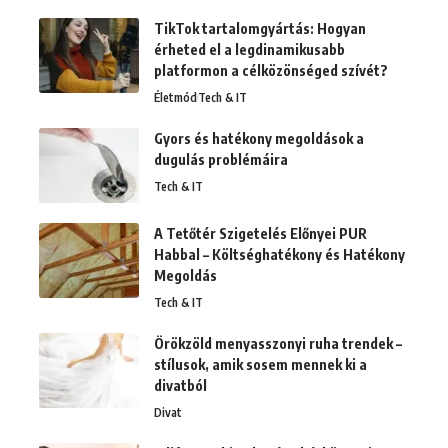
TikTok tartalomgyártás: Hogyan
érheted el a legdinamikusabb
platformon a célközönséged szívét?
Életmód
Tech & IT
Gyors és hatékony megoldások a
dugulás problémáira
Tech & IT
A Tetőtér Szigetelés Előnyei PUR
Habbal – Költséghatékony és Hatékony
Megoldás
Tech & IT
Örökzöld menyasszonyi ruha trendek –
stílusok, amik sosem mennek ki a
divatból
Divat