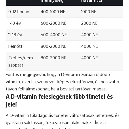
mennyiség
határ (NE)
0-12 hónap
400-1000 NE
1000 NE
1-10 év
600-2000 NE
2000 NE
11-18 év
600-4000 NE
4000 NE
Felnőtt
800-2000 NE
4000 NE
Terhes/nem
800-2000 NE
4000 NE
szoptat
Fontos megjegyezni, hogy a D-vitamin zsírban oldódó
vitamin, ezért a szervezet képes elraktározni, és hosszabb
távon felhalmozódhat, ha a bevitel tartósan magas.
A D-vitamin feleslegének főbb tünetei és
jelei
A D-vitamin túladagolás tünetei változatosak lehetnek, és
gyakran csak lassan, fokozatosan alakulnak ki. Íme a