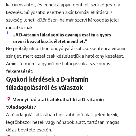
kalciumszintet, és ennek alapján dönti el, szükséges-e a
kezelés. Súlyosabb esetben akár kórházi ellátásra is
szükség lehet, különösen, ha már szervi károsodás jelei
mutatkoznak.
„A D-vitamin túladagolás gyanúja esetén a gyors
orvosi beavatkozás életet menthet.”
Ne próbáljunk otthon öngyógyítással csökkenteni a vitamin
szintjét, mert ezzel csak késleltetjük a hatékony kezelést.
Amint felmerül a gyanú, ne halogassuk a szakorvos
felkeresését!
Gyakori kérdések a D-vitamin
túladagolásáról és válaszok
Mennyi idő alatt alakulhat ki a D-vitamin
túladagolás?
A túladagolás általában hosszabb idő alatt jelentkezik,
legtöbbször hetek vagy hónapok alatt, tartósan magas
dózis bevitele esetén.