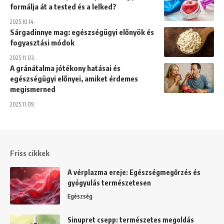
formálja át a tested és a lelked?
2025.10.14.
Sárgadinnye mag: egészségügyi előnyök és
fogyasztási módok
2025.11.03.
A gránátalma jótékony hatásai és
egészségügyi előnyei, amiket érdemes
megismerned
2025.11.09.
Friss cikkek
A vérplazma ereje: Egészségmegőrzés és
gyógyulás természetesen
Egészség
Sinupret csepp: természetes megoldás