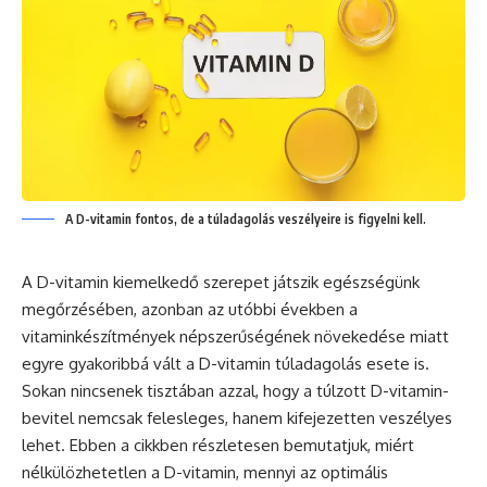
A D-vitamin fontos, de a túladagolás veszélyeire is figyelni kell.
A D-vitamin kiemelkedő szerepet játszik egészségünk
megőrzésében, azonban az utóbbi években a
vitaminkészítmények népszerűségének növekedése miatt
egyre gyakoribbá vált a D-vitamin túladagolás esete is.
Sokan nincsenek tisztában azzal, hogy a túlzott D-vitamin-
bevitel nemcsak felesleges, hanem kifejezetten veszélyes
lehet. Ebben a cikkben részletesen bemutatjuk, miért
nélkülözhetetlen a D-vitamin, mennyi az optimális