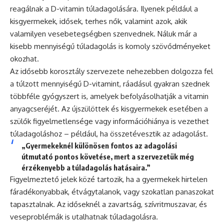
reagálnak a D-vitamin túladagolására. Ilyenek például a
kisgyermekek, idősek, terhes nők, valamint azok, akik
valamilyen vesebetegségben szenvednek. Náluk már a
kisebb mennyiségű túladagolás is komoly szövődményeket
okozhat.
Az idősebb korosztály szervezete nehezebben dolgozza fel
a túlzott mennyiségű D-vitamint, ráadásul gyakran szednek
többféle gyógyszert is, amelyek befolyásolhatják a vitamin
anyagcseréjét. Az újszülöttek és kisgyermekek esetében a
szülők figyelmetlensége vagy információhiánya is vezethet
túladagoláshoz – például, ha összetévesztik az adagolást.
„Gyermekeknél különösen fontos az adagolási
útmutató pontos követése, mert a szervezetük még
érzékenyebb a túladagolás hatásaira.”
Figyelmeztető jelek közé tartozik, ha a gyermekek hirtelen
fáradékonyabbak, étvágytalanok, vagy szokatlan panaszokat
tapasztalnak. Az időseknél a zavartság, szívritmuszavar, és
veseproblémák is utalhatnak túladagolásra.