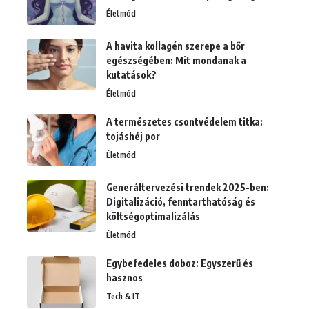
Életmód
A havita kollagén szerepe a bőr
egészségében: Mit mondanak a
kutatások?
Életmód
A természetes csontvédelem titka:
tojáshéj por
Életmód
Generáltervezési trendek 2025-ben:
Digitalizáció, fenntarthatóság és
költségoptimalizálás
Életmód
Egybefedeles doboz: Egyszerű és
hasznos
Tech & IT