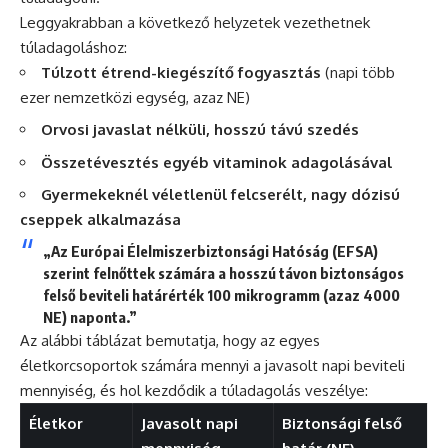
Leggyakrabban a következő helyzetek vezethetnek
túladagoláshoz:
Túlzott étrend-kiegészítő fogyasztás
(napi több
ezer nemzetközi egység, azaz NE)
Orvosi javaslat nélküli, hosszú távú szedés
Összetévesztés egyéb vitaminok adagolásával
Gyermekeknél véletlenül felcserélt, nagy dózisú
cseppek alkalmazása
„Az Európai Élelmiszerbiztonsági Hatóság (EFSA)
szerint felnőttek számára a hosszú távon biztonságos
felső beviteli határérték 100 mikrogramm (azaz 4000
NE) naponta.”
Az alábbi táblázat bemutatja, hogy az egyes
életkorcsoportok számára mennyi a javasolt napi beviteli
mennyiség, és hol kezdődik a túladagolás veszélye:
Életkor
Javasolt napi
Biztonsági felső