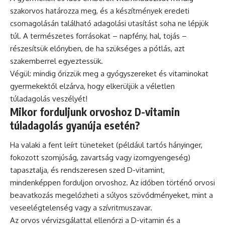
szakorvos határozza meg, és a készítmények eredeti
csomagolásán található adagolási utasítást soha ne lépjük
túl. A természetes forrásokat – napfény, hal, tojás –
részesítsük előnyben, de ha szükséges a pótlás, azt
szakemberrel egyeztessük.
Végül: mindig őrizzük meg a gyógyszereket és vitaminokat
gyermekektől elzárva, hogy elkerüljük a véletlen
túladagolás veszélyét!
Mikor forduljunk orvoshoz D-vitamin
túladagolás gyanúja esetén?
Ha valaki a fent leírt tüneteket (például tartós hányinger,
fokozott szomjúság, zavartság vagy izomgyengeség)
tapasztalja, és rendszeresen szed D-vitamint,
mindenképpen forduljon orvoshoz. Az időben történő orvosi
beavatkozás megelőzheti a súlyos szövődményeket, mint a
veseelégtelenség vagy a szívritmuszavar.
Az orvos vérvizsgálattal ellenőrzi a D-vitamin és a