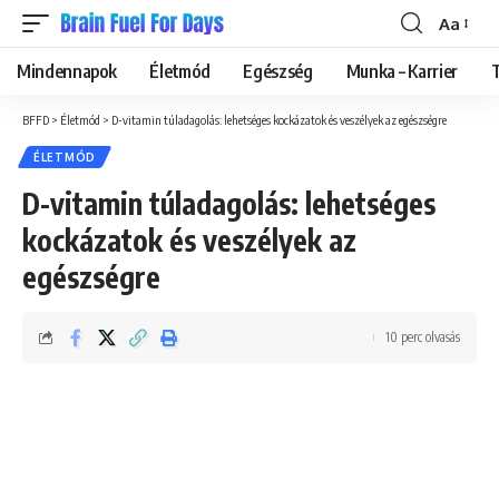
Aa
Font
Resizer
Mindennapok
Életmód
Egészség
Munka – Karrier
BFFD
>
Életmód
>
D-vitamin túladagolás: lehetséges kockázatok és veszélyek az egészségre
ÉLETMÓD
D-vitamin túladagolás: lehetséges
kockázatok és veszélyek az
egészségre
10 perc olvasás