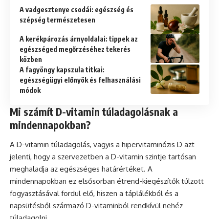
A vadgesztenye csodái: egészség és
szépség természetesen
A kerékpározás árnyoldalai: tippek az
egészséged megőrzéséhez tekerés
közben
A fagyöngy kapszula titkai:
egészségügyi előnyök és felhasználási
módok
Mi számít D-vitamin túladagolásnak a
mindennapokban?
A D-vitamin túladagolás, vagyis a hipervitaminózis D azt
jelenti, hogy a szervezetben a D-vitamin szintje tartósan
meghaladja az egészséges határértéket. A
mindennapokban ez elsősorban étrend-kiegészítők túlzott
fogyasztásával fordul elő, hiszen a táplálékból és a
napsütésből származó D-vitaminból rendkívül nehéz
túladagolni.