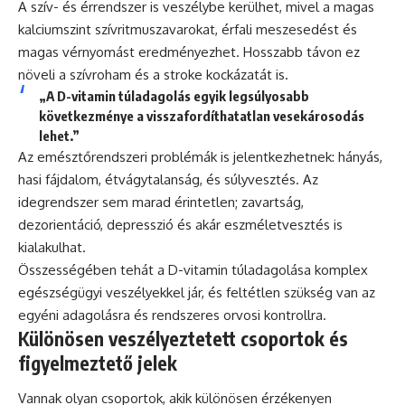
A szív- és érrendszer is veszélybe kerülhet, mivel a magas
kalciumszint szívritmuszavarokat, érfali meszesedést és
magas vérnyomást eredményezhet. Hosszabb távon ez
növeli a szívroham és a stroke kockázatát is.
„A D-vitamin túladagolás egyik legsúlyosabb
következménye a visszafordíthatatlan vesekárosodás
lehet.”
Az emésztőrendszeri problémák is jelentkezhetnek: hányás,
hasi fájdalom, étvágytalanság, és súlyvesztés. Az
idegrendszer sem marad érintetlen; zavartság,
dezorientáció, depresszió és akár eszméletvesztés is
kialakulhat.
Összességében tehát a D-vitamin túladagolása komplex
egészségügyi veszélyekkel jár, és feltétlen szükség van az
egyéni adagolásra és rendszeres orvosi kontrollra.
Különösen veszélyeztetett csoportok és
figyelmeztető jelek
Vannak olyan csoportok, akik különösen érzékenyen