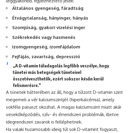
leggyakoribb, figyelmeztető jelek:
Általános gyengeség, fáradtság
Étvágytalanság, hányinger, hányás
Szomjúság, gyakori vizelési inger
Székrekedés vagy hasmenés
Izomgyengeség, izomfájdalom
Fejfájás, zavartság, depresszió
„A D-vitamin túladagolás legfőbb veszélye, hogy
tünetei más betegségek tüneteivel
összetéveszthetők, ezért sokszor későn kerül
felismerésre.”
A tünetek hátterében az áll, hogy a túlzott D-vitamin szint
megemeli a vér kalciumszintjét (hiperkalcémia), amely
sokféle panaszt okozhat. A magas kalciumszint miatt akár
vesekőképződés, szív- és érrendszeri problémák, illetve
idegrendszeri zavarok is felléphetnek.
Ha valaki huzamosabb ideig túl sok D-vitamint fogyaszt,