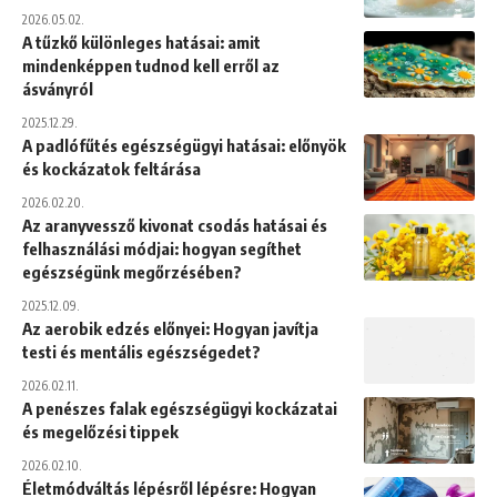
2026.05.02.
A tűzkő különleges hatásai: amit
mindenképpen tudnod kell erről az
ásványról
2025.12.29.
A padlófűtés egészségügyi hatásai: előnyök
és kockázatok feltárása
2026.02.20.
Az aranyvessző kivonat csodás hatásai és
felhasználási módjai: hogyan segíthet
egészségünk megőrzésében?
2025.12.09.
Az aerobik edzés előnyei: Hogyan javítja
testi és mentális egészségedet?
2026.02.11.
A penészes falak egészségügyi kockázatai
és megelőzési tippek
2026.02.10.
Életmódváltás lépésről lépésre: Hogyan