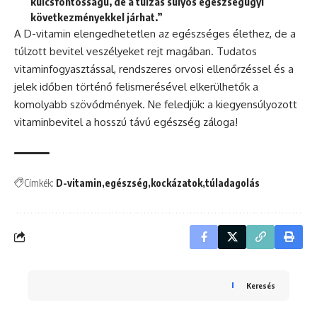
kulcsfontosságú, de a túlzás súlyos egészségügyi
következményekkel járhat.”
A D-vitamin elengedhetetlen az egészséges élethez, de a
túlzott bevitel veszélyeket rejt magában. Tudatos
vitaminfogyasztással, rendszeres orvosi ellenőrzéssel és a
jelek időben történő felismerésével elkerülhetők a
komolyabb szövődmények. Ne feledjük: a kiegyensúlyozott
vitaminbevitel a hosszú távú egészség záloga!
Címkék:
D-vitamin
egészség
kockázatok
túladagolás
Keresés