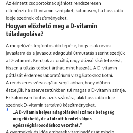
Az érintett csoportoknak ajánlott rendszeresen
ellenőriztetni D-vitamin szintjüket, különösen, ha hosszabb
ideje szednek készítményeket.
Hogyan előzhető meg a D-vitamin
túladagolása?
A megelőzés legfontosabb lépése, hogy csak orvosi
javaslatra és a javasolt adagolási útmutatás szerint szedjük
a D-vitamint. Kerüljük az önálló, nagy dózisú kísérletezést,
hiszen a túlzás többet árthat, mint használ. A D-vitamin
pótlását érdemes laboratóriumi vizsgálatokhoz kötni.
A rendszeres vérvizsgálat segít abban, hogy időben
észleljük, ha szervezetünkben túl magas a D-vitamin szintje.
Ez különösen fontos azok számára, akik hosszabb ideje
szednek D-vitamin tartalmú készítményeket.
„A D-vitamin helyes adagolásával számos betegség
megelőzhető, de a túlzott bevitel súlyos
egészségkárosodáshoz vezethet.”
A gyermekek és idős emberek vitaminadózisát mindig