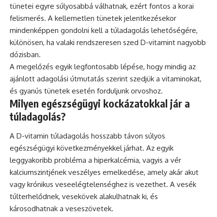
tünetei egyre súlyosabbá válhatnak, ezért fontos a korai
felismerés. A kellemetlen tünetek jelentkezésekor
mindenképpen gondolni kell a túladagolás lehetőségére,
különösen, ha valaki rendszeresen szed D-vitamint nagyobb
dózisban.
A megelőzés egyik legfontosabb lépése, hogy mindig az
ajánlott adagolási útmutatás szerint szedjük a vitaminokat,
és gyanús tünetek esetén forduljunk orvoshoz.
Milyen egészségügyi kockázatokkal jár a
túladagolás?
A D-vitamin túladagolás hosszabb távon súlyos
egészségügyi következményekkel járhat. Az egyik
leggyakoribb probléma a hiperkalcémia, vagyis a vér
kalciumszintjének veszélyes emelkedése, amely akár akut
vagy krónikus veseelégtelenséghez is vezethet. A vesék
túlterhelődnek, vesekövek alakulhatnak ki, és
károsodhatnak a veseszövetek.