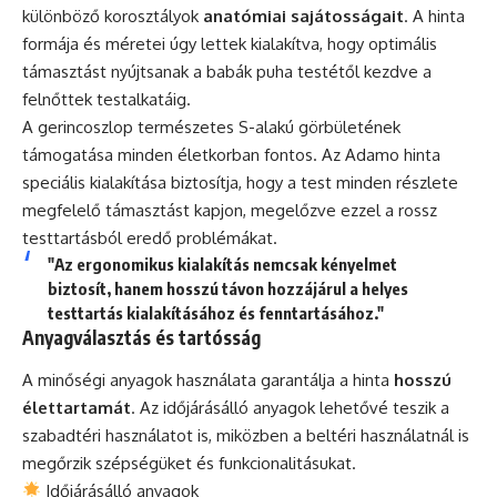
különböző korosztályok
anatómiai sajátosságait
. A hinta
formája és méretei úgy lettek kialakítva, hogy optimális
támasztást nyújtsanak a babák puha testétől kezdve a
felnőttek testalkatáig.
A gerincoszlop természetes S-alakú görbületének
támogatása minden életkorban fontos. Az Adamo hinta
speciális kialakítása biztosítja, hogy a test minden részlete
megfelelő támasztást kapjon, megelőzve ezzel a rossz
testtartásból eredő problémákat.
"Az ergonomikus kialakítás nemcsak kényelmet
biztosít, hanem hosszú távon hozzájárul a helyes
testtartás kialakításához és fenntartásához."
Anyagválasztás és tartósság
A minőségi anyagok használata garantálja a hinta
hosszú
élettartamát
. Az időjárásálló anyagok lehetővé teszik a
szabadtéri használatot is, miközben a beltéri használatnál is
megőrzik szépségüket és funkcionalitásukat.
Időjárásálló anyagok