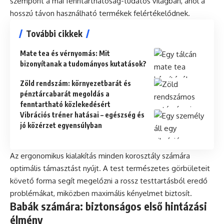
szempont a mai fenntarthatóság-tudatos világban, ahol a
hosszú távon használható termékek felértékelődnek.
További cikkek
Mate tea és vérnyomás: Mit
bizonyítanak a tudományos kutatások?
Zöld rendszám: környezetbarát és
pénztárcabarát megoldás a
fenntartható közlekedésért
Vibrációs tréner hatásai – egészség és
jó közérzet egyensúlyban
Az ergonomikus kialakítás minden korosztály számára
optimális támasztást nyújt. A test természetes görbületeit
követő forma segít megelőzni a rossz testtartásból eredő
problémákat, miközben maximális kényelmet biztosít.
Babák számára: biztonságos első hintázási
élmény