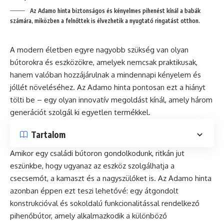
Az Adamo hinta biztonságos és kényelmes pihenést kínál a babák
számára, miközben a felnőttek is élvezhetik a nyugtató ringatást otthon.
A modern életben egyre nagyobb szükség van olyan
bútorokra és eszközökre, amelyek nemcsak praktikusak,
hanem valóban hozzájárulnak a mindennapi kényelem és
jóllét növeléséhez. Az Adamo hinta pontosan ezt a hiányt
tölti be – egy olyan innovatív megoldást kínál, amely három
generációt szolgál ki egyetlen termékkel.
Tartalom
Amikor egy családi bútoron gondolkodunk, ritkán jut
eszünkbe, hogy ugyanaz az eszköz szolgálhatja a
csecsemőt, a kamaszt és a nagyszülőket is. Az Adamo hinta
azonban éppen ezt teszi lehetővé: egy átgondolt
konstrukcióval és sokoldalú funkcionalitással rendelkező
pihenőbútor, amely alkalmazkodik a különböző