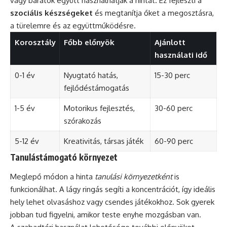
vagy barátok együtt használhatják a hintát. Ez fejleszti a
szociális készségeket
és megtanítja őket a megosztásra,
a türelemre és az együttműködésre.
Korosztály
Főbb előnyök
Ajánlott
használati idő
0-1 év
Nyugtató hatás,
15-30 perc
fejlődéstámogatás
1-5 év
Motorikus fejlesztés,
30-60 perc
szórakozás
5-12 év
Kreativitás, társas játék
60-90 perc
Tanulástámogató környezet
Meglepő módon a hinta
tanulási környezetként
is
funkcionálhat. A lágy ringás segíti a koncentrációt, így ideális
hely lehet olvasáshoz vagy csendes játékokhoz. Sok gyerek
jobban tud figyelni, amikor teste enyhe mozgásban van.