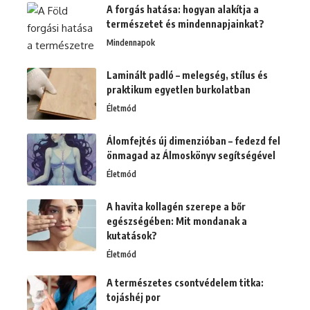
A forgás hatása: hogyan alakítja a
természetet és mindennapjainkat?
Mindennapok
Laminált padló – melegség, stílus és
praktikum egyetlen burkolatban
Életmód
Álomfejtés új dimenzióban – fedezd fel
önmagad az Álmoskönyv segítségével
Életmód
A havita kollagén szerepe a bőr
egészségében: Mit mondanak a
kutatások?
Életmód
A természetes csontvédelem titka:
tojáshéj por