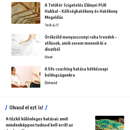
A Tetőtér Szigetelés Előnyei PUR
Habbal – Költséghatékony és Hatékony
Megoldás
Tech & IT
Örökzöld menyasszonyi ruha trendek –
stílusok, amik sosem mennek ki a
divatból
Divat
A life coaching hatása hétköznapi
boldogságunkra
Életmód
Olvasd el ezt is!
A tűzkő különleges hatásai: amit
mindenképpen tudnod kell erről az