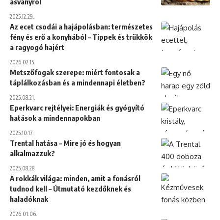
ásványról
2025.12.29.
Az ecet csodái a hajápolásban: természetes
fény és erő a konyhából – Tippek és trükkök
a ragyogó hajért
2026.02.15.
Metszőfogak szerepe: miért fontosak a
táplálkozásban és a mindennapi életben?
2025.08.21.
Eperkvarc rejtélyei: Energiák és gyógyító
hatások a mindennapokban
2025.10.17.
Trental hatása – Mire jó és hogyan
alkalmazzuk?
2025.08.28.
A rokkák világa: minden, amit a fonásról
tudnod kell – Útmutató kezdőknek és
haladóknak
2026.01.06.