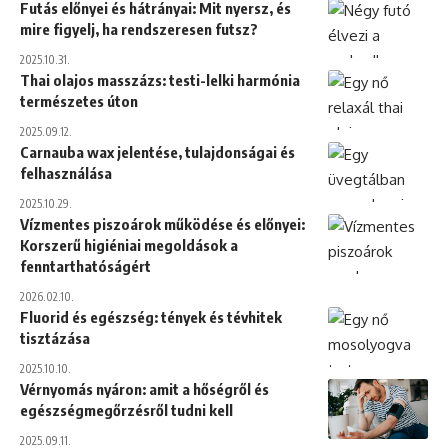
Futás előnyei és hátrányai: Mit nyersz, és
mire figyelj, ha rendszeresen futsz?
2025.10.31.
Thai olajos masszázs: testi-lelki harmónia
természetes úton
2025.09.12.
Carnauba wax jelentése, tulajdonságai és
felhasználása
2025.10.29.
Vízmentes piszoárok működése és előnyei:
Korszerű higiéniai megoldások a
fenntarthatóságért
2026.02.10.
Fluorid és egészség: tények és tévhitek
tisztázása
2025.10.10.
Vérnyomás nyáron: amit a hőségről és
egészségmegőrzésről tudni kell
2025.09.11.