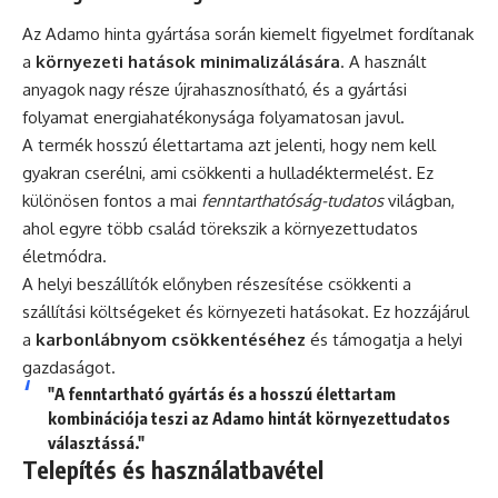
Az Adamo hinta gyártása során kiemelt figyelmet fordítanak
a
környezeti hatások minimalizálására
. A használt
anyagok nagy része újrahasznosítható, és a gyártási
folyamat energiahatékonysága folyamatosan javul.
A termék hosszú élettartama azt jelenti, hogy nem kell
gyakran cserélni, ami csökkenti a hulladéktermelést. Ez
különösen fontos a mai
fenntarthatóság-tudatos
világban,
ahol egyre több család törekszik a környezettudatos
életmódra.
A helyi beszállítók előnyben részesítése csökkenti a
szállítási költségeket és környezeti hatásokat. Ez hozzájárul
a
karbonlábnyom csökkentéséhez
és támogatja a helyi
gazdaságot.
"A fenntartható gyártás és a hosszú élettartam
kombinációja teszi az Adamo hintát környezettudatos
választássá."
Telepítés és használatbavétel