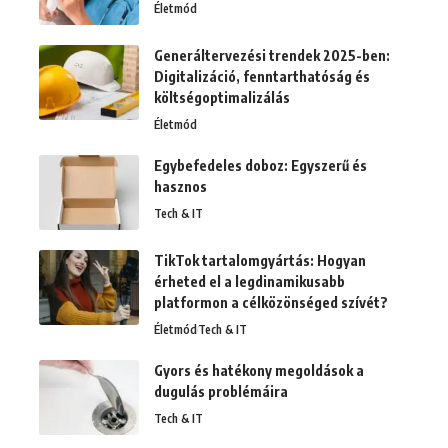
Életmód
Generáltervezési trendek 2025-ben:
Digitalizáció, fenntarthatóság és
költségoptimalizálás
Életmód
Egybefedeles doboz: Egyszerű és
hasznos
Tech & IT
TikTok tartalomgyártás: Hogyan
érheted el a legdinamikusabb
platformon a célközönséged szívét?
Életmód
Tech & IT
Gyors és hatékony megoldások a
dugulás problémáira
Tech & IT