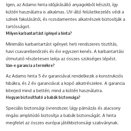
Igen, az Adamo hinta időjárásálló anyagokból készült, így
kültéri használatra is alkalmas. UV-álló felületkezelés védi a
színek fakulásától, és rozsdamentes alkatrészek biztosítják a
tartósságot.
Milyen karbantartást igényel a hinta?
Minimális karbantartást igényel: heti rendszeres tisztítás,
havi csavarellenőrzés és évi egyszeri kenés. A karbantartási
útmutató részletesen leírja az összes szükséges lépést.
Van-e garancia a termékre?
Az Adamo hinta 5 év garanciával rendelkezik a konstrukciós
hibákra, és 2 év garanciával a kopó alkatrészekre. A garancia
kiterjed mind a beltéri, mind a kültéri használatra.
Hogyan biztosítható a babák biztonsága?
Speciális biztonsági övrendszer, lágy párnázás és alacsony
ringási amplitúdó biztosítja a babák biztonságát. A hinta
megfelel az összes európai játékbiztonsági szabványnak.