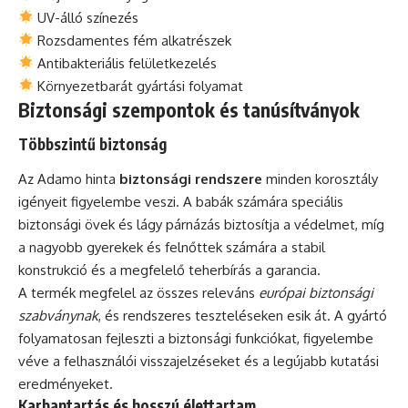
UV-álló színezés
Rozsdamentes fém alkatrészek
Antibakteriális felületkezelés
Környezetbarát gyártási folyamat
Biztonsági szempontok és tanúsítványok
Többszintű biztonság
Az Adamo hinta
biztonsági rendszere
minden korosztály
igényeit figyelembe veszi. A babák számára speciális
biztonsági övek és lágy párnázás biztosítja a védelmet, míg
a nagyobb gyerekek és felnőttek számára a stabil
konstrukció és a megfelelő teherbírás a garancia.
A termék megfelel az összes releváns
európai biztonsági
szabványnak
, és rendszeres teszteléseken esik át. A gyártó
folyamatosan fejleszti a biztonsági funkciókat, figyelembe
véve a felhasználói visszajelzéseket és a legújabb kutatási
eredményeket.
Karbantartás és hosszú élettartam