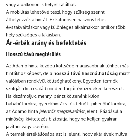
vagy a balkonon is helyet találhat.
A mobilitás lehetővé teszi, hogy szükség szerint
áthelyezzék a hintát. Ez különösen hasznos lehet
évszakváltáskor vagy különleges alkalmakkor, amikor több
hely szükséges a lakásban.
Ár-érték arány és befektetés
Hosszú távú megtérülés
Az Adamo hinta kezdeti költsége magasabbnak tűnhet más
hintákhoz képest, de a
hosszú távú használhatóság
miatt
valójában rendkívül költséghatékony. Egyetlen termék
szolgálja ki a család minden tagját évtizedeken keresztül.
Ha kiszámoljuk, mennyi pénzt költenénk külön
bababútorokra, gyerekhintákra és felnőtt pihenőbútorokra,
az Adamo hinta
jelentős megtakarítást
jelent. Ráadásul a
minőségi kivitelezés biztosítja, hogy ne kelljen gyakran
javítani vagy cserélni.
A termék értékállósága azt is jelenti, hogy akár évek múlva