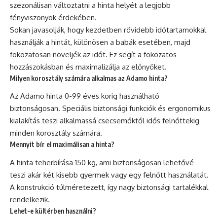
szezonálisan változtatni a hinta helyét a legjobb
fényviszonyok érdekében.
Sokan javasolják, hogy kezdetben rövidebb időtartamokkal
használják a hintát, különösen a babák esetében, majd
fokozatosan növeljék az időt. Ez segít a fokozatos
hozzászokásban és maximalizálja az előnyöket.
Milyen korosztály számára alkalmas az Adamo hinta?
Az Adamo hinta 0-99 éves korig használható
biztonságosan. Speciális biztonsági funkciók és ergonomikus
kialakítás teszi alkalmassá csecsemőktől idős felnőttekig
minden korosztály számára.
Mennyit bír el maximálisan a hinta?
A hinta teherbírása 150 kg, ami biztonságosan lehetővé
teszi akár két kisebb gyermek vagy egy felnőtt használatát.
A konstrukció túlméretezett, így nagy biztonsági tartalékkal
rendelkezik.
Lehet-e kültérben használni?