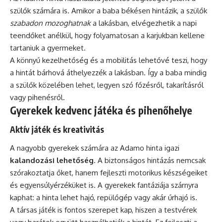
szülők számára is. Amikor a baba békésen hintázik, a szülők
szabadon mozoghatnak
a lakásban, elvégezhetik a napi
teendőket anélkül, hogy folyamatosan a karjukban kellene
tartaniuk a gyermeket.
A könnyű kezelhetőség és a mobilitás lehetővé teszi, hogy
a hintát bárhová áthelyezzék a lakásban. Így a baba mindig
a szülők közelében lehet, legyen szó főzésről, takarításról
vagy pihenésről.
Gyerekek kedvenc játéka és pihenőhelye
Aktív játék és kreativitás
A nagyobb gyerekek számára az Adamo hinta igazi
kalandozási lehetőség
. A biztonságos hintázás nemcsak
szórakoztatja őket, hanem fejleszti motorikus készségeiket
és egyensúlyérzéküket is. A gyerekek fantáziája szárnyra
kaphat: a hinta lehet hajó, repülőgép vagy akár űrhajó is.
A társas játék is fontos szerepet kap, hiszen a testvérek