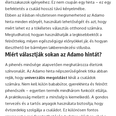
életszakaszok igényeihez. Ez nem csupán egy hinta – ez egy
befektetés a család hosszú távú kényelmébe.
Ebben az írásban részletesen megismerheted az Adamo
hinta minden előnyét, használati lehetőségét és azt, hogy
miért lehet ez a tökéletes választás otthonod számára.
Megtudhatod, hogyan használhatják a legkisebbektől a
felnőttekig, milyen egészségügyi előnyökkel jár, és hogyan
illeszthető be bármilyen lakberendezési stílusba.
Miért választják sokan az Adamo hintát?
A pihenés minősége alapvetően meghatározza életünk
színvonalát. Az Adamo hinta népszerűségének titka abban
rejlik, hogy
univerzális megoldást
kínál a családok
számára. Nem kell külön bababútor, gyerekhinta és felnőtt
pihenőszék – egyetlen termék mindhárom funkciót ellátja.
A praktikusság mellett a
minőség
is kiemelkedő. A gondos
tervezés és a tartós anyagok használata biztosítja, hogy
évtizedekig szolgálja a családot. Ez különösen fontos