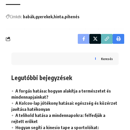
Címkék:
babák
gyerekek
hinta
pihenés
Keresés
Legutóbbi bejegyzések
A forgás hatása: hogyan alakítja a természetet és
mindennapjainkat?
A Kolcov-lap jótékony hatásai: egészség és közérzet
javítása hatékonyan
A telihold hatása a mindennapokra: felfedjük a
rejtett erőket
Hogyan segíti a kinesio tape a sportolókat: