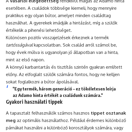
A
vásárlói elégedettség
rendkívül magas az Adamo hinta
esetében. A családok többsége kiemeli, hogy mennyire
praktikus egy olyan bútor, amelyet minden családtag
használhat. A gyerekek imádják a hintázást, míg a szülők
értékelik a pihenési lehetőséget.
Különösen pozitív visszajelzések érkeznek a termék
tartósságával
kapcsolatban. Sok család arról számol be,
hogy évek múlva is ugyanolyan jó állapotban van a hinta,
mint az első napon.
A könnyű karbantartás és tisztítás szintén gyakran említett
előny. Az elfoglalt szülők számára fontos, hogy ne kelljen
sokat foglalkozni a bútor ápolásával.
"Egy termék, három generáció – ez tökéletesen leírja
az Adamo hinta értékét a családunk számára."
Gyakori használati tippek
A tapasztalt felhasználók számos hasznos
tippet osztanak
meg
az optimális használathoz. Például érdemes különböző
párnákat használni a különböző korosztályok számára, vagy