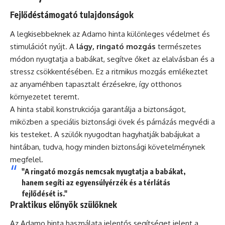
Fejlődéstámogató tulajdonságok
A legkisebbeknek az Adamo hinta különleges védelmet és
stimulációt nyújt. A
lágy, ringató mozgás
természetes
módon nyugtatja a babákat, segítve őket az elalvásban és a
stressz csökkentésében. Ez a ritmikus mozgás emlékeztet
az anyaméhben tapasztalt érzésekre, így otthonos
környezetet teremt.
A hinta stabil konstrukciója garantálja a biztonságot,
miközben a speciális biztonsági övek és párnázás megvédi a
kis testeket. A szülők nyugodtan hagyhatják babájukat a
hintában, tudva, hogy minden biztonsági követelménynek
megfelel.
"A ringató mozgás nemcsak nyugtatja a babákat,
hanem segíti az egyensúlyérzék és a térlátás
fejlődését is."
Praktikus előnyök szülőknek
Az Adamo hinta használata jelentős segítséget jelent a