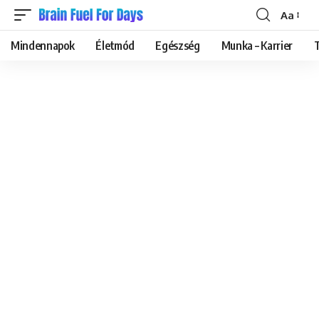
Aa
Font
Resizer
Mindennapok
Életmód
Egészség
Munka – Karrier