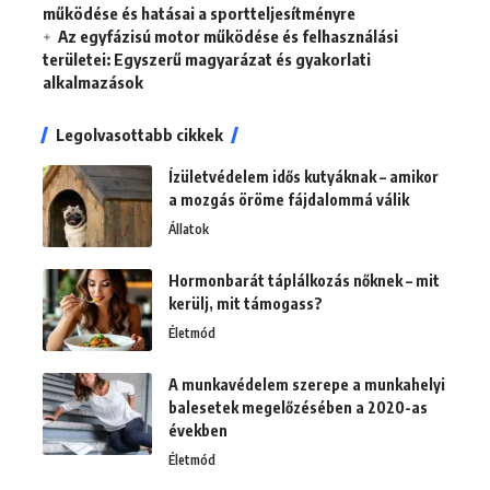
működése és hatásai a sportteljesítményre
Az egyfázisú motor működése és felhasználási
területei: Egyszerű magyarázat és gyakorlati
alkalmazások
Legolvasottabb cikkek
Ízületvédelem idős kutyáknak – amikor
a mozgás öröme fájdalommá válik
Állatok
Hormonbarát táplálkozás nőknek – mit
kerülj, mit támogass?
Életmód
A munkavédelem szerepe a munkahelyi
balesetek megelőzésében a 2020-as
években
Életmód