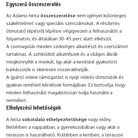
Egyszerű összeszerelés
Az Adamo hinta
összeszerelése
nem igényel különleges
szakértelmet vagy speciális szerszámokat. A részletes
útmutató lépésről lépésre végigvezeti a felhasználót a
folyamaton, és általában 30-45 perc alatt elkészül.
A csomagolás minden szükséges alkatrészt és szerszámot
tartalmaz. A
színkódolt alkatrészek
és a világos ábrák
megkönnyítik a munkát, így akár a kevésbé gyakorlott
barkácsolók is sikeresen összerakhatják.
A gyártó online támogatást is nyújt videós útmutatók és
gyakran ismételt kérdések formájában. Ez biztosítja, hogy
minden felhasználó magabiztosan tudja használni a
terméket.
Elhelyezési lehetőségek
A hinta
sokoldalú elhelyezhetősége
nagy előny.
Beltérben a nappaliban, a gyerekszobában vagy akár a
teraszon is használható. Kültérben a kertben, a teraszon