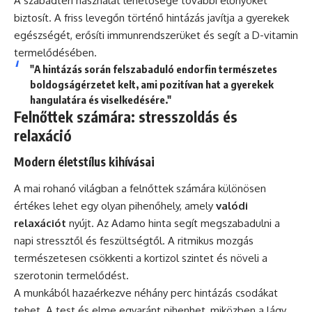
A szabadtéri használat lehetősége további előnyöket
biztosít. A friss levegőn történő hintázás javítja a gyerekek
egészségét, erősíti immunrendszerüket és segít a D-vitamin
termelődésében.
"A hintázás során felszabaduló endorfin természetes
boldogságérzetet kelt, ami pozitívan hat a gyerekek
hangulatára és viselkedésére."
Felnőttek számára: stresszoldás és
relaxáció
Modern életstílus kihívásai
A mai rohanó világban a felnőttek számára különösen
értékes lehet egy olyan pihenőhely, amely
valódi
relaxációt
nyújt. Az Adamo hinta segít megszabadulni a
napi stressztől és feszültségtől. A ritmikus mozgás
természetesen csökkenti a kortizol szintet és növeli a
szerotonin termelődést.
A munkából hazaérkezve néhány perc hintázás csodákat
tehet. A test és elme egyaránt pihenhet, miközben a lágy