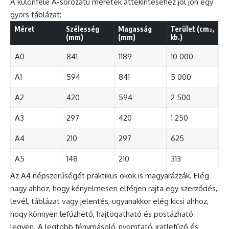
A különféle A-sorozatú méretek áttekintéséhez jól jön egy
gyors táblázat:
Méret
Szélesség
Magasság
Terület (cm²,
(mm)
(mm)
kb.)
A0
841
1189
10 000
A1
594
841
5 000
A2
420
594
2 500
A3
297
420
1 250
A4
210
297
625
A5
148
210
313
Az A4 népszerűségét praktikus okok is magyarázzák. Elég
nagy ahhoz, hogy kényelmesen elférjen rajta egy szerződés,
levél, táblázat vagy jelentés, ugyanakkor elég kicsi ahhoz,
hogy könnyen lefűzhető, hajtogatható és postázható
legyen. A legtöbb fénymásoló, nyomtató, iratlefűző és