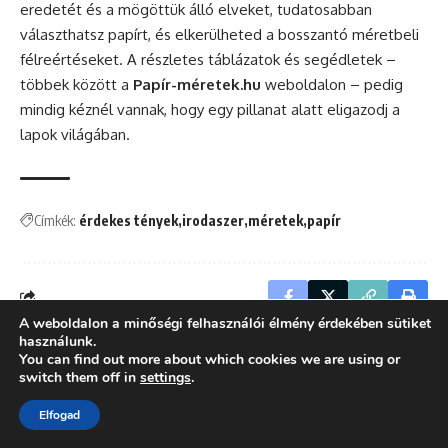
eredetét és a mögöttük álló elveket, tudatosabban
választhatsz papírt, és elkerülheted a bosszantó méretbeli
félreértéseket. A részletes táblázatok és segédletek –
többek között a
Papír-méretek.hu
weboldalon – pedig
mindig kéznél vannak, hogy egy pillanat alatt eligazodj a
lapok világában.
Címkék:
érdekes tények
irodaszer
méretek
papír
A weboldalon a minőségi felhasználói élmény érdekében sütiket
használunk.
You can find out more about which cookies we are using or
Keresés
switch them off in
settings
.
Elfogad
Legutóbbi bejegyzések