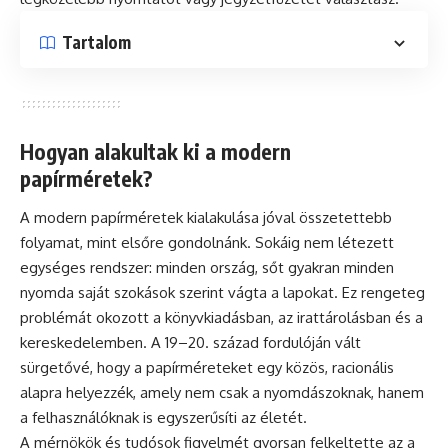
Tartalom
Hogyan alakultak ki a modern
papírméretek?
A modern papírméretek kialakulása jóval összetettebb
folyamat, mint elsőre gondolnánk. Sokáig nem létezett
egységes rendszer: minden ország, sőt gyakran minden
nyomda saját szokások szerint vágta a lapokat. Ez rengeteg
problémát okozott a könyvkiadásban, az irattárolásban és a
kereskedelemben. A 19–20. század fordulóján vált
sürgetővé, hogy a papírméreteket egy közös, racionális
alapra helyezzék, amely nem csak a nyomdászoknak, hanem
a felhasználóknak is egyszerűsíti az életét.
A mérnökök és tudósok figyelmét gyorsan felkeltette az a