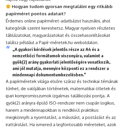
Hogyan tudom gyorsan megtalálni egy ritkább
papírméret pontos adatait?
Érdemes online papírméret-adatbázist használni, ahol
kategóriák szerint kereshetsz. Magyar nyelven részletes
táblázatokat, magyarázatokat és összehasonlításokat
találsz például a Papír-méretek.hu weboldalon.
„A gyakori kérdések jelentős része az A4 és a
nemzetközi formátumok viszonyára, valamint a
gyök(2) arány gyakorlati jelentőségére vonatkozik,
ami jól mutatja, mennyire központi ez a rendszer a
mindennapi dokumentumkezelésben.”
A papírméretek világa elsőre száraz és technikai témának
tűnhet, de valójában történetek, matematikai ötletek és
ipari kompromisszumok izgalmas találkozási pontja. A
gyök(2) arányra épülő ISO-rendszer nem csupán logikus,
hanem a mindennapokban is rendkívül praktikus:
megkönnyíti a nyomtatást, a másolást, a postázást és az
irattárolást. Ha ismered a legfontosabb méreteket, azok