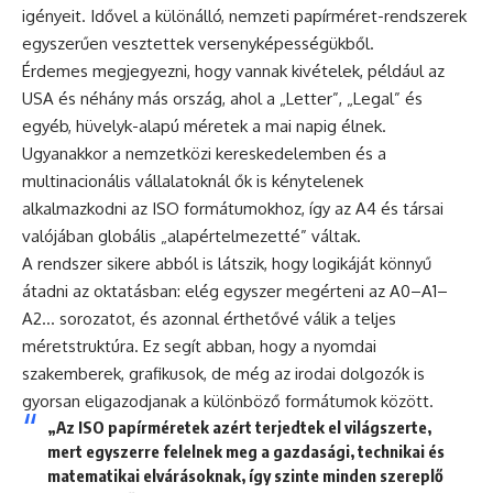
igényeit. Idővel a különálló, nemzeti papírméret-rendszerek
egyszerűen vesztettek versenyképességükből.
Érdemes megjegyezni, hogy vannak kivételek, például az
USA és néhány más ország, ahol a „Letter”, „Legal” és
egyéb, hüvelyk-alapú méretek a mai napig élnek.
Ugyanakkor a nemzetközi kereskedelemben és a
multinacionális vállalatoknál ők is kénytelenek
alkalmazkodni az ISO formátumokhoz, így az A4 és társai
valójában globális „alapértelmezetté” váltak.
A rendszer sikere abból is látszik, hogy logikáját könnyű
átadni az oktatásban: elég egyszer megérteni az A0–A1–
A2… sorozatot, és azonnal érthetővé válik a teljes
méretstruktúra. Ez segít abban, hogy a nyomdai
szakemberek, grafikusok, de még az irodai dolgozók is
gyorsan eligazodjanak a különböző formátumok között.
„Az ISO papírméretek azért terjedtek el világszerte,
mert egyszerre felelnek meg a gazdasági, technikai és
matematikai elvárásoknak, így szinte minden szereplő