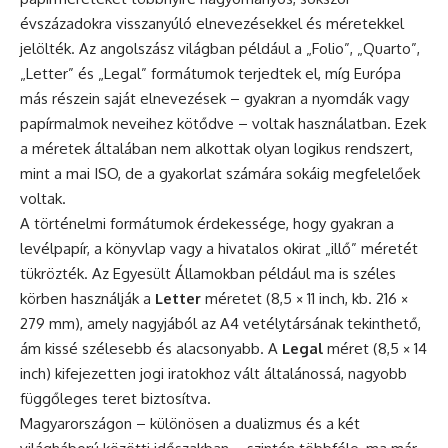
évszázadokra visszanyúló elnevezésekkel és méretekkel
jelölték. Az angolszász világban például a „Folio”, „Quarto”,
„Letter” és „Legal” formátumok terjedtek el, míg Európa
más részein saját elnevezések – gyakran a nyomdák vagy
papírmalmok neveihez kötődve – voltak használatban. Ezek
a méretek általában nem alkottak olyan logikus rendszert,
mint a mai ISO, de a gyakorlat számára sokáig megfelelőek
voltak.
A történelmi formátumok érdekessége, hogy gyakran a
levélpapír, a könyvlap vagy a hivatalos okirat „illő” méretét
tükrözték. Az Egyesült Államokban például ma is széles
körben használják a
Letter
méretet (8,5 × 11 inch, kb. 216 ×
279 mm), amely nagyjából az A4 vetélytársának tekinthető,
ám kissé szélesebb és alacsonyabb. A
Legal
méret (8,5 × 14
inch) kifejezetten jogi iratokhoz vált általánossá, nagyobb
függőleges teret biztosítva.
Magyarországon – különösen a dualizmus és a két