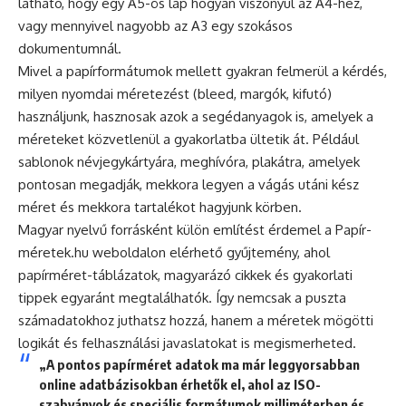
látható, hogy egy A5-ös lap hogyan viszonyul az A4-hez,
vagy mennyivel nagyobb az A3 egy szokásos
dokumentumnál.
Mivel a papírformátumok mellett gyakran felmerül a kérdés,
milyen nyomdai méretezést (bleed, margók, kifutó)
használjunk, hasznosak azok a segédanyagok is, amelyek a
méreteket közvetlenül a gyakorlatba ültetik át. Például
sablonok névjegykártyára, meghívóra, plakátra, amelyek
pontosan megadják, mekkora legyen a vágás utáni kész
méret és mekkora tartalékot hagyjunk körben.
Magyar nyelvű forrásként külön említést érdemel a Papír-
méretek.hu weboldalon elérhető gyűjtemény, ahol
papírméret-táblázatok, magyarázó cikkek és gyakorlati
tippek egyaránt megtalálhatók. Így nemcsak a puszta
számadatokhoz juthatsz hozzá, hanem a méretek mögötti
logikát és felhasználási javaslatokat is megismerheted.
„A pontos papírméret adatok ma már leggyorsabban
online adatbázisokban érhetők el, ahol az ISO-
szabványok és speciális formátumok milliméterben és