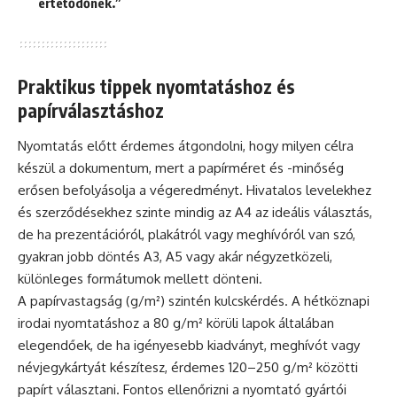
értetődőnek.”
Praktikus tippek nyomtatáshoz és
papírválasztáshoz
Nyomtatás előtt érdemes átgondolni, hogy milyen célra
készül a dokumentum, mert a papírméret és -minőség
erősen befolyásolja a végeredményt. Hivatalos levelekhez
és szerződésekhez szinte mindig az A4 az ideális választás,
de ha prezentációról, plakátról vagy meghívóról van szó,
gyakran jobb döntés A3, A5 vagy akár négyzetközeli,
különleges formátumok mellett dönteni.
A papírvastagság (g/m²) szintén kulcskérdés. A hétköznapi
irodai nyomtatáshoz a 80 g/m² körüli lapok általában
elegendőek, de ha igényesebb kiadványt, meghívót vagy
névjegykártyát készítesz, érdemes 120–250 g/m² közötti
papírt választani. Fontos ellenőrizni a nyomtató gyártói