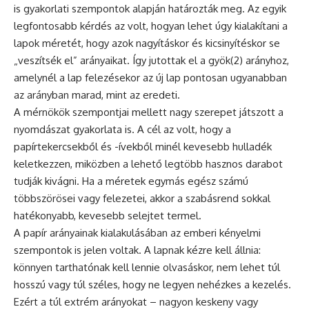
is gyakorlati szempontok alapján határozták meg. Az egyik
legfontosabb kérdés az volt, hogyan lehet úgy kialakítani a
lapok méretét, hogy azok nagyításkor és kicsinyítéskor se
„veszítsék el” arányaikat. Így jutottak el a gyök(2) arányhoz,
amelynél a lap felezésekor az új lap pontosan ugyanabban
az arányban marad, mint az eredeti.
A mérnökök szempontjai mellett nagy szerepet játszott a
nyomdászat gyakorlata is. A cél az volt, hogy a
papírtekercsekből és -ívekből minél kevesebb hulladék
keletkezzen, miközben a lehető legtöbb hasznos darabot
tudják kivágni. Ha a méretek egymás egész számú
többszörösei vagy felezetei, akkor a szabásrend sokkal
hatékonyabb, kevesebb selejtet termel.
A papír arányainak kialakulásában az emberi kényelmi
szempontok is jelen voltak. A lapnak kézre kell állnia:
könnyen tarthatónak kell lennie olvasáskor, nem lehet túl
hosszú vagy túl széles, hogy ne legyen nehézkes a kezelés.
Ezért a túl extrém arányokat – nagyon keskeny vagy