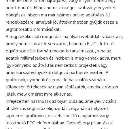
mibe fér bele az A4 hajtogatva, vagy milyen méretű egy
adott boríték. Ehhez nem szükséges szabványkönyveket
böngészni, hiszen ma már számos online adatbázis áll
rendelkezésre, amelyek jól áttekinthetően gyűjtik össze a
legfontosabb információkat.
A legpraktikusabb megoldás, ha olyan weboldalt választasz,
amely nem csak az A-sorozatot, hanem a B-, C-, fotó- és
egyéb speciális formátumokat is tartalmazza. Jó, ha az
adatok milliméterben és inchben is meg vannak adva, mert
így könnyebb az átváltás nemzetközi projektek vagy
amerikai szabványokkal dolgozó partnerek esetén. A
grafikusok, nyomdák és irodai felhasználók számára
különösen értékesek az olyan táblázatok, amelyek rögtön
jelzik, melyik méret mire alkalmas.
Kifejezetten hasznosak az olyan oldalak, amelyek vizuális
ábrákkal is segítik az eligazodást: egymásra helyezett
lapméret-grafikonok, összehasonlító diagramok vagy
letölthető PDF-ek formájában. Ezeknél egy pillantással