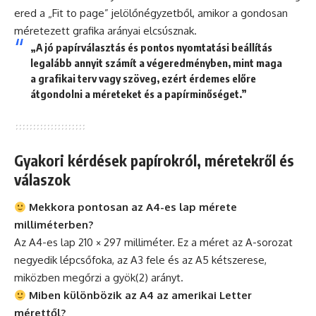
ered a „Fit to page” jelölőnégyzetből, amikor a gondosan
méretezett grafika arányai elcsúsznak.
„A jó papírválasztás és pontos nyomtatási beállítás
legalább annyit számít a végeredményben, mint maga
a grafikai terv vagy szöveg, ezért érdemes előre
átgondolni a méreteket és a papírminőséget.”
Gyakori kérdések papírokról, méretekről és
válaszok
Mekkora pontosan az A4-es lap mérete
milliméterben?
Az A4-es lap 210 × 297 milliméter. Ez a méret az A-sorozat
negyedik lépcsőfoka, az A3 fele és az A5 kétszerese,
miközben megőrzi a gyök(2) arányt.
Miben különbözik az A4 az amerikai Letter
mérettől?