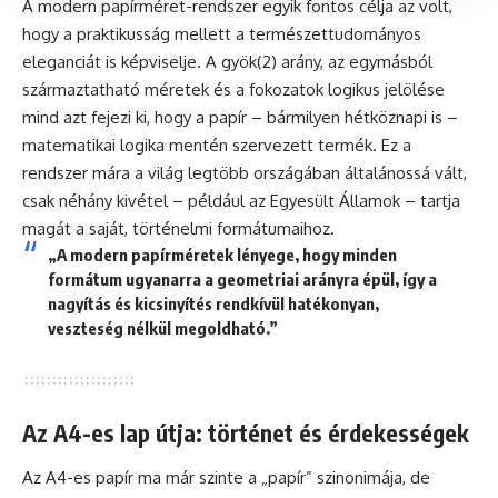
A modern papírméret-rendszer egyik fontos célja az volt,
hogy a praktikusság mellett a természettudományos
eleganciát is képviselje. A gyök(2) arány, az egymásból
származtatható méretek és a fokozatok logikus jelölése
mind azt fejezi ki, hogy a papír – bármilyen hétköznapi is –
matematikai logika mentén szervezett termék. Ez a
rendszer mára a világ legtöbb országában általánossá vált,
csak néhány kivétel – például az Egyesült Államok – tartja
magát a saját, történelmi formátumaihoz.
„A modern papírméretek lényege, hogy minden
formátum ugyanarra a geometriai arányra épül, így a
nagyítás és kicsinyítés rendkívül hatékonyan,
veszteség nélkül megoldható.”
Az A4-es lap útja: történet és érdekességek
Az A4-es papír ma már szinte a „papír” szinonimája, de