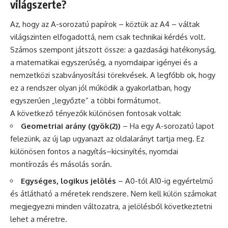
világszerte?
Az, hogy az A-sorozatú papírok – köztük az A4 – váltak
világszinten elfogadottá, nem csak technikai kérdés volt.
Számos szempont játszott össze: a gazdasági hatékonyság,
a matematikai egyszerűség, a nyomdaipar igényei és a
nemzetközi szabványosítási törekvések. A legfőbb ok, hogy
ez a rendszer olyan jól működik a gyakorlatban, hogy
egyszerűen „legyőzte” a többi formátumot.
A következő tényezők különösen fontosak voltak:
Geometriai arány (gyök(2))
– Ha egy A-sorozatú lapot
felezünk, az új lap ugyanazt az oldalarányt tartja meg. Ez
különösen fontos a nagyítás–kicsinyítés, nyomdai
montírozás és másolás során.
Egységes, logikus jelölés
– A0-tól A10-ig egyértelmű
és átlátható a méretek rendszere. Nem kell külön számokat
megjegyezni minden változatra, a jelölésből következtetni
lehet a méretre.