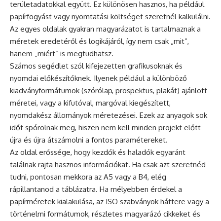
területadatokkal együtt. Ez különösen hasznos, ha például
papírfogyást vagy nyomtatási költséget szeretnél kalkulálni.
Az egyes oldalak gyakran magyarázatot is tartalmaznak a
méretek eredetéről és logikájáról, így nem csak „mit”,
hanem „miért” is megtudhatsz.
Számos segédlet szól kifejezetten grafikusoknak és
nyomdai előkészítőknek. Ilyenek például a különböző
kiadványformátumok (szórólap, prospektus, plakát) ajánlott
méretei, vagy a kifutóval, margóval kiegészített,
nyomdakész állományok méretezései. Ezek az anyagok sok
időt spórolnak meg, hiszen nem kell minden projekt előtt
újra és újra átszámolni a fontos paramétereket.
Az oldal erőssége, hogy kezdők és haladók egyaránt
találnak rajta hasznos információkat. Ha csak azt szeretnéd
tudni, pontosan mekkora az A5 vagy a B4, elég
rápillantanod a táblázatra. Ha mélyebben érdekel a
papírméretek kialakulása, az ISO szabványok háttere vagy a
történelmi formátumok, részletes magyarázó cikkeket és