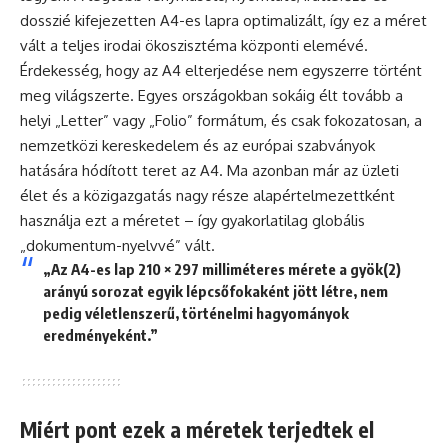
dosszié kifejezetten A4-es lapra optimalizált, így ez a méret
vált a teljes irodai ökoszisztéma központi elemévé.
Érdekesség, hogy az A4 elterjedése nem egyszerre történt
meg világszerte. Egyes országokban sokáig élt tovább a
helyi „Letter” vagy „Folio” formátum, és csak fokozatosan, a
nemzetközi kereskedelem és az európai szabványok
hatására hódított teret az A4. Ma azonban már az üzleti
élet és a közigazgatás nagy része alapértelmezettként
használja ezt a méretet – így gyakorlatilag globális
„dokumentum-nyelvvé” vált.
„Az A4-es lap 210 × 297 milliméteres mérete a gyök(2)
arányú sorozat egyik lépcsőfokaként jött létre, nem
pedig véletlenszerű, történelmi hagyományok
eredményeként.”
Miért pont ezek a méretek terjedtek el