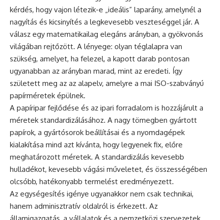
kérdés, hogy vajon létezik-e „ideális” laparány, amelynél a
nagyítás és kicsinyítés a legkevesebb veszteséggel jár. A
válasz egy matematikailag elegáns arányban, a gyökvonás
világában rejtőzött. A lényege: olyan téglalapra van
szükség, amelyet, ha felezel, a kapott darab pontosan
ugyanabban az arányban marad, mint az eredeti. Így
született meg az az alapelv, amelyre a mai ISO-szabványú
papírméretek épülnek.
A papíripar fejlődése és az ipari forradalom is hozzájárult a
méretek standardizálásához. A nagy tömegben gyártott
papírok, a gyártósorok beállításai és a nyomdagépek
kialakítása mind azt kívánta, hogy legyenek fix, előre
meghatározott méretek. A standardizálás kevesebb
hulladékot, kevesebb vágási műveletet, és összességében
olcsóbb, hatékonyabb termelést eredményezett.
Az egységesítés igénye ugyanakkor nem csak technikai,
hanem adminisztratív oldalról is érkezett. Az
államigazgatás, a vállalatok és a nemzetközi szervezetek