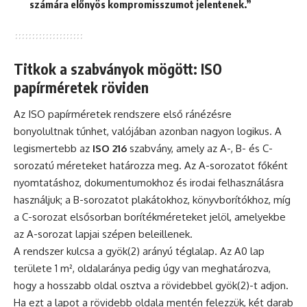
számára előnyös kompromisszumot jelentenek.”
Titkok a szabványok mögött: ISO
papírméretek röviden
Az ISO papírméretek rendszere első ránézésre
bonyolultnak tűnhet, valójában azonban nagyon logikus. A
legismertebb az
ISO 216
szabvány, amely az A-, B- és C-
sorozatú méreteket határozza meg. Az A-sorozatot főként
nyomtatáshoz, dokumentumokhoz és irodai felhasználásra
használjuk; a B-sorozatot plakátokhoz, könyvborítókhoz, míg
a C-sorozat elsősorban borítékméreteket jelöl, amelyekbe
az A-sorozat lapjai szépen beleillenek.
A rendszer kulcsa a gyök(2) arányú téglalap. Az A0 lap
területe 1 m², oldalaránya pedig úgy van meghatározva,
hogy a hosszabb oldal osztva a rövidebbel gyök(2)-t adjon.
Ha ezt a lapot a rövidebb oldala mentén felezzük, két darab