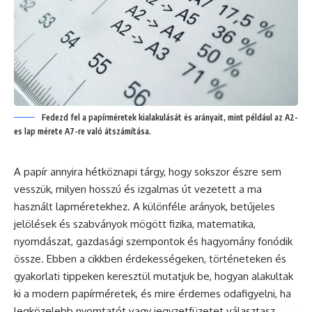
Fedezd fel a papírméretek kialakulását és arányait, mint például az A2-
es lap mérete A7-re való átszámítása.
A papír annyira hétköznapi tárgy, hogy sokszor észre sem
vesszük, milyen hosszú és izgalmas út vezetett a ma
használt lapméretekhez. A különféle arányok, betűjeles
jelölések és szabványok mögött fizika, matematika,
nyomdászat, gazdasági szempontok és hagyomány fonódik
össze. Ebben a cikkben érdekességeken, történeteken és
gyakorlati tippeken keresztül mutatjuk be, hogyan alakultak
ki a modern papírméretek, és mire érdemes odafigyelni, ha
legközelebb nyomtatót vagy jegyzetfüzetet választasz.