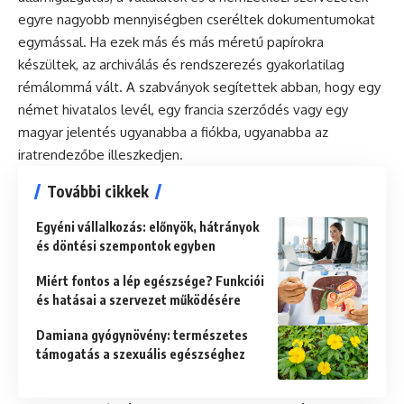
egyre nagyobb mennyiségben cseréltek dokumentumokat
egymással. Ha ezek más és más méretű papírokra
készültek, az archiválás és rendszerezés gyakorlatilag
rémálommá vált. A szabványok segítettek abban, hogy egy
német hivatalos levél, egy francia szerződés vagy egy
magyar jelentés ugyanabba a fiókba, ugyanabba az
iratrendezőbe illeszkedjen.
További cikkek
Egyéni vállalkozás: előnyök, hátrányok
és döntési szempontok egyben
Miért fontos a lép egészsége? Funkciói
és hatásai a szervezet működésére
Damiana gyógynövény: természetes
támogatás a szexuális egészséghez