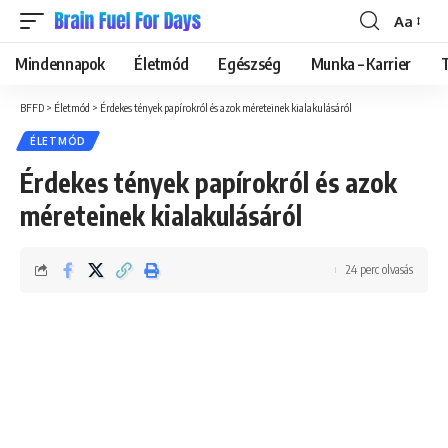
Aa
Font
Resizer
Mindennapok
Életmód
Egészség
Munka – Karrier
BFFD
>
Életmód
>
Érdekes tények papírokról és azok méreteinek kialakulásáról
ÉLETMÓD
Érdekes tények papírokról és azok
méreteinek kialakulásáról
24 perc olvasás