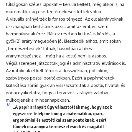
túlságosan széles lapokat – kerülni kellett, még akkor is, ha
matematikailag esetleg érdekesek lettek volna.
A vizuális arányérzék is fontos tényező. Az oldalarányoknak
összhangban kell állniuk azzal, amit az emberi szem
harmonikusnak érez. Bár ez részben kulturális kérdés, a
gyök(2) arány meglepően jól illeszkedik ahhoz, amit sokan
„természetesnek” látnak, hasonlóan a híres
aranymetszéshez – még ha a kettő nem is azonos.
Végül szerepet játszottak jogi és adminisztratív elvárások is.
Az iratoknak el kell férniük a dossziékban, polcokon,
szabványos postai borítékokban. Ezért a papírméretek
kialakítása során gyakran visszacsatoltak a postai, hivatali és
irodai gyakorlatra, hogy a tervezett arányok valóban
működjenek a mindennapokban.
„A papír arányait úgy választották meg, hogy azok
egyszerre feleljenek meg a matematikai, ipari,
ergonómiai és esztétikai szempontoknak, ezért
tűnnek ma annyira természetesnek és magától