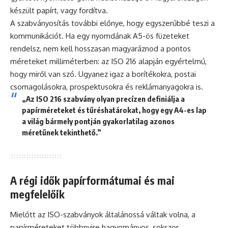
készült papírt, vagy fordítva.
A szabványosítás további előnye, hogy egyszerűbbé teszi a
kommunikációt. Ha egy nyomdának A5-ös füzeteket
rendelsz, nem kell hosszasan magyaráznod a pontos
méreteket milliméterben: az ISO 216 alapján egyértelmű,
hogy miről van szó. Ugyanez igaz a borítékokra, postai
csomagolásokra, prospektusokra és reklámanyagokra is.
„Az ISO 216 szabvány olyan precízen definiálja a
papírméreteket és tűréshatárokat, hogy egy A4-es lap
a világ bármely pontján gyakorlatilag azonos
méretűnek tekinthető.”
A régi idők papírformátumai és mai
megfelelőik
Mielőtt az ISO-szabványok általánossá váltak volna, a
papírméreteket többnyire hagyományos, sokszor