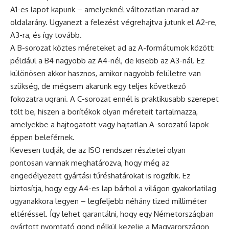
A1-es lapot kapunk – amelyeknél változatlan marad az
oldalarány. Ugyanezt a felezést végrehajtva jutunk el A2-re,
A3-ra, és így tovább.
A B-sorozat köztes méreteket ad az A-formátumok között:
például a B4 nagyobb az A4-nél, de kisebb az A3-nál. Ez
különösen akkor hasznos, amikor nagyobb felületre van
szükség, de mégsem akarunk egy teljes következő
fokozatra ugrani. A C-sorozat ennél is praktikusabb szerepet
tölt be, hiszen a borítékok olyan méreteit tartalmazza,
amelyekbe a hajtogatott vagy hajtatlan A-sorozatú lapok
éppen beleférnek.
Kevesen tudják, de az ISO rendszer részletei olyan
pontosan vannak meghatározva, hogy még az
engedélyezett gyártási tűréshatárokat is rögzítik. Ez
biztosítja, hogy egy A4-es lap bárhol a világon gyakorlatilag
ugyanakkora legyen – legfeljebb néhány tized milliméter
eltéréssel. Így lehet garantálni, hogy egy Németországban
gyártott nyomtató gond nélkül kezelje a Magyarországon