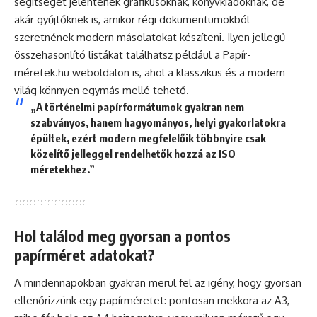
segítséget jelentenek grafikusoknak, könyvkiadóknak, de
akár gyűjtőknek is, amikor régi dokumentumokból
szeretnének modern másolatokat készíteni. Ilyen jellegű
összehasonlító listákat találhatsz például a Papír-
méretek.hu weboldalon is, ahol a klasszikus és a modern
világ könnyen egymás mellé tehető.
„A történelmi papírformátumok gyakran nem
szabványos, hanem hagyományos, helyi gyakorlatokra
épültek, ezért modern megfelelőik többnyire csak
közelítő jelleggel rendelhetők hozzá az ISO
méretekhez.”
Hol találod meg gyorsan a pontos
papírméret adatokat?
A mindennapokban gyakran merül fel az igény, hogy gyorsan
ellenőrizzünk egy papírméretet: pontosan mekkora az A3,