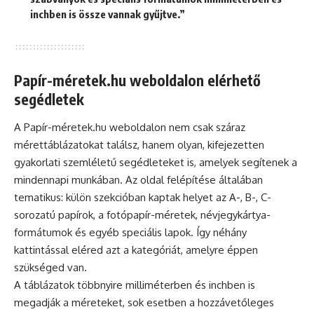
inchben is össze vannak gyűjtve.”
Papír-méretek.hu weboldalon elérhető
segédletek
A Papír-méretek.hu weboldalon nem csak száraz
mérettáblázatokat találsz, hanem olyan, kifejezetten
gyakorlati szemléletű segédleteket is, amelyek segítenek a
mindennapi munkában. Az oldal felépítése általában
tematikus: külön szekcióban kaptak helyet az A-, B-, C-
sorozatú papírok, a fotópapír-méretek, névjegykártya-
formátumok és egyéb speciális lapok. Így néhány
kattintással eléred azt a kategóriát, amelyre éppen
szükséged van.
A táblázatok többnyire milliméterben és inchben is
megadják a méreteket, sok esetben a hozzávetőleges