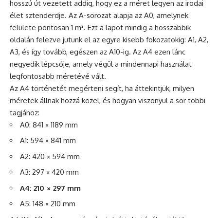
hosszú út vezetett addig, hogy ez a méret legyen az irodai
élet sztenderdje. Az A-sorozat alapja az A0, amelynek
felülete pontosan 1 m². Ezt a lapot mindig a hosszabbik
oldalán felezve jutunk el az egyre kisebb fokozatokig: A1, A2,
A3, és így tovább, egészen az A10-ig. Az A4 ezen lánc
negyedik lépcsője, amely végül a mindennapi használat
legfontosabb méretévé vált.
Az A4 történetét megérteni segít, ha áttekintjük, milyen
méretek állnak hozzá közel, és hogyan viszonyul a sor többi
tagjához:
A0: 841 × 1189 mm
A1: 594 × 841 mm
A2: 420 × 594 mm
A3: 297 × 420 mm
A4: 210 × 297 mm
A5: 148 × 210 mm