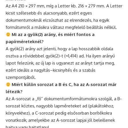
Az A4 210 × 297 mm, míg a Letter kb. 216 × 279 mm. A Letter
kicsit szélesebb és alacsonyabb, ezért egyes
dokumentumoknál elcsúszhat az elrendezés, ha egyik
formátumról a másikra váltasz megfelelő beállítás nélkül.
Mi az a gyök(2) arány, és miért fontos a
papírméreteknél?
A gyök(2) arány azt jelenti, hogy a lap hosszabbik oldala
osztva a rövidebbel gyök(2)-t (≈1,414) ad. Ha ilyen arányú
lapot felezünk, az új lap is ugyanezt az arányt tartja meg,
ezért ideális a nagyítás–kicsinyítés és a szabás
szempontjából.
Miért külön sorozat a B és C, ha az A-sorozat már
létezik?
Az A-sorozat a „fő” dokumentumformátumokra szolgál, a B-
sorozat köztes, nagyobb lapméreteket ad (plakátokhoz,
könyvekhez), a C-sorozat pedig elsősorban borítékokra
vonatkozik, amelyekbe az A-sorozat lapjai jól beleillenek
hajtva vagy hajtatlanul.