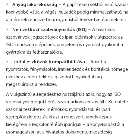
Anyagtakarékosság
– A papírtekercsekből való szabás
könnyebbé válik, a vágási hulladék pedig minimalizálható, ha
a méretek rendszerben, egymásból levezetve épülnek fel.
Nemzetközi szabványosítás (ISO)
– A hivatalos
szabványok, jogszabályok és ipari előírások világszerte az
ISO-rendszerre épülnek, ami jelentős nyomást gyakorol a
gyártókra és felhasználókra.
Irodai eszközök kompatibilitása
– Amint a
nyomtatók, fénymásolók, iratrendezők és borítékok tömege
ezekhez a méretekhez igazodott, gyakorlatilag
megszilárdult a rendszer.
A világszintű elterjedéshez hozzájárult az is, hogy az ISO
szabványok mögött erős szakmai konszenzus állt. Különféle
szakmai testületek, mérnökök, nyomdászok és ipari
szereplők dolgozták ki azt a rendszert, amely képes
kielégíteni a legkülönfélébb iparágak – a könyvkiadástól a
csomagoláson át a hivatalos dokumentumkezelésig –