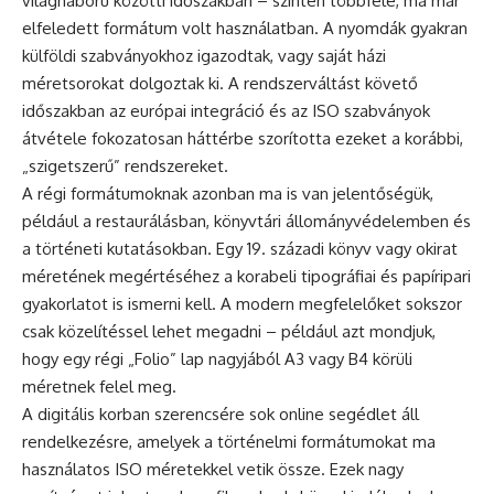
világháború közötti időszakban – szintén többféle, ma már
elfeledett formátum volt használatban. A nyomdák gyakran
külföldi szabványokhoz igazodtak, vagy saját házi
méretsorokat dolgoztak ki. A rendszerváltást követő
időszakban az európai integráció és az ISO szabványok
átvétele fokozatosan háttérbe szorította ezeket a korábbi,
„szigetszerű” rendszereket.
A régi formátumoknak azonban ma is van jelentőségük,
például a restaurálásban, könyvtári állományvédelemben és
a történeti kutatásokban. Egy 19. századi könyv vagy okirat
méretének megértéséhez a korabeli tipográfiai és papíripari
gyakorlatot is ismerni kell. A modern megfelelőket sokszor
csak közelítéssel lehet megadni – például azt mondjuk,
hogy egy régi „Folio” lap nagyjából A3 vagy B4 körüli
méretnek felel meg.
A digitális korban szerencsére sok online segédlet áll
rendelkezésre, amelyek a történelmi formátumokat ma
használatos ISO méretekkel vetik össze. Ezek nagy