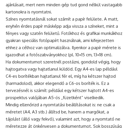
ajánlásait, mert nem minden gép tud gond nélkül vastagabb
kartonokra is nyomtatni.
Színes nyomtatásnál sokat számít a papír felülete. A matt,
enyhén érdes papír másképp adja vissza a színeket, mint a
fényes vagy szatén felületű. Fotókhoz és grafikai munkákhoz
gyakran speciális fotópapírt használnak, ami kifejezetten
ehhez a célhoz van optimalizálva. Ilyenkor a papír mérete is
igazodhat a fotószabványokhoz (pl. 10×15 cm, 13×18 cm).
Ha dokumentumot szeretnél postázni, gondold végig, hogy
hajtogatva vagy hajtatlanul küldöd. Egy A4-es lap például
C4-es borítékban hajtatlanul fér el, míg ha kétszer hajtod
(harmadolod), akkor elegendő a C6-os boríték is. Ez a
tervezésnél is számít: például egy kétszer hajtott A4-es
prospektus valójában A5-ös „füzetként” viselkedik.
Mindig ellenőrizd a nyomtatási beállításokat is: ne csak a
méretet (A4, A3 stb.) állítsd be, hanem a margókat, a
tájolást (álló vagy fekvő), valamint azt, hogy a nyomtató ne
méretezze át önkényesen a dokumentumot. Sok bosszúság