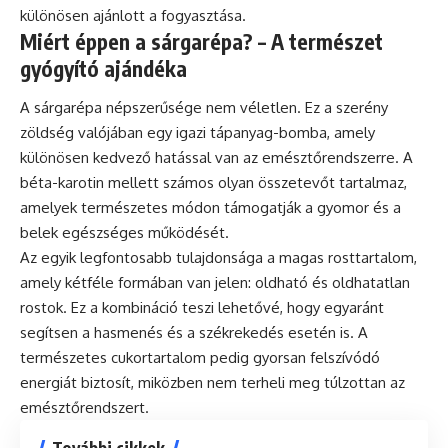
különösen ajánlott a fogyasztása.
Miért éppen a sárgarépa? – A természet
gyógyító ajándéka
A sárgarépa népszerűsége nem véletlen. Ez a szerény
zöldség valójában egy igazi tápanyag-bomba, amely
különösen kedvező hatással van az emésztőrendszerre. A
béta-karotin mellett számos olyan összetevőt tartalmaz,
amelyek természetes módon támogatják a gyomor és a
belek egészséges működését.
Az egyik legfontosabb tulajdonsága a magas rosttartalom,
amely kétféle formában van jelen: oldható és oldhatatlan
rostok. Ez a kombináció teszi lehetővé, hogy egyaránt
segítsen a hasmenés és a székrekedés esetén is. A
természetes cukortartalom pedig gyorsan felszívódó
energiát biztosít, miközben nem terheli meg túlzottan az
emésztőrendszert.