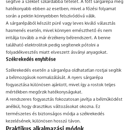
segítve a széklet szilárdabbá tételét. A főtt sárgarépa még
hatékonyabb ebben az esetben, mivel a főzési folyamat
során a pektin könnyebben felszívódóvá válik.
A sárgarépából készült püré vagy leves kiváló választás
hasmenés esetén, mivel könnyen emészthető és nem
irritálja tovább a már érzékeny bélrendszert. A benne
található elektrolitok pedig segítenek pótolni a
folyadékvesztés miatt elveszett ásványi anyagokat.
Székrekedés enyhítése
Székrekedés esetén a sárgarépa oldhatatlan rostjai segítik
a bélmozgások normalizálását. A nyers sárgarépa
fogyasztása különösen ajánlott, mivel így a rostok teljes
mértékben megőrzik hatékonyságukat.
A rendszeres fogyasztás fokozatosan javítja a bélműködést
anélkül, hogy drasztikus változásokat okozna. Ez
természetes és biztonságos módja a székrekedés
kezelésének, különösen hosszú távon.
Praktikus alkalmazási módok