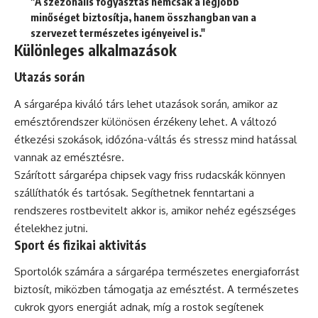
"A szezonális fogyasztás nemcsak a legjobb
minőséget biztosítja, hanem összhangban van a
szervezet természetes igényeivel is."
Különleges alkalmazások
Utazás során
A sárgarépa kiváló társ lehet utazások során, amikor az
emésztőrendszer különösen érzékeny lehet. A változó
étkezési szokások, időzóna-váltás és stressz mind hatással
vannak az emésztésre.
Szárított sárgarépa chipsek vagy friss rudacskák könnyen
szállíthatók és tartósak. Segíthetnek fenntartani a
rendszeres rostbevitelt akkor is, amikor nehéz egészséges
ételekhez jutni.
Sport és fizikai aktivitás
Sportolók számára a sárgarépa természetes energiaforrást
biztosít, miközben támogatja az emésztést. A természetes
cukrok gyors energiát adnak, míg a rostok segítenek