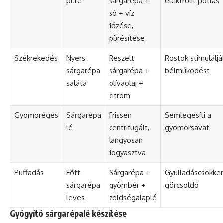
püré
sárgarépa +
elektrolit pótlás
só + víz
főzése,
pürésítése
Székrekedés
Nyers
Reszelt
Rostok stimuláljá
sárgarépa
sárgarépa +
bélműködést
saláta
olívaolaj +
citrom
Gyomorégés
Sárgarépa
Frissen
Semlegesíti a
lé
centrifugált,
gyomorsavat
langyosan
fogyasztva
Puffadás
Főtt
Sárgarépa +
Gyulladáscsökken
sárgarépa
gyömbér +
görcsoldó
leves
zöldségalaplé
Gyógyító sárgarépalé készítése