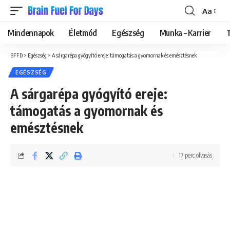
Aa
Font
Resizer
Mindennapok
Életmód
Egészség
Munka – Karrier
BFFD
>
Egészség
>
A sárgarépa gyógyító ereje: támogatás a gyomornak és emésztésnek
EGÉSZSÉG
A sárgarépa gyógyító ereje:
támogatás a gyomornak és
emésztésnek
17 perc olvasás