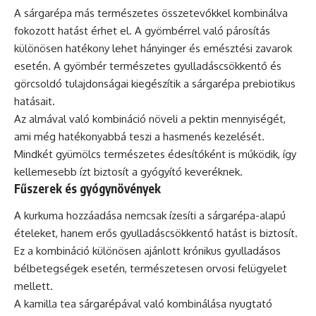
A sárgarépa más természetes összetevőkkel kombinálva
fokozott hatást érhet el. A gyömbérrel való párosítás
különösen hatékony lehet hányinger és emésztési zavarok
esetén. A gyömbér természetes gyulladáscsökkentő és
görcsoldó tulajdonságai kiegészítik a sárgarépa prebiotikus
hatásait.
Az almával való kombináció növeli a pektin mennyiségét,
ami még hatékonyabbá teszi a hasmenés kezelését.
Mindkét gyümölcs természetes édesítőként is működik, így
kellemesebb ízt biztosít a gyógyító keveréknek.
Fűszerek és gyógynövények
A kurkuma hozzáadása nemcsak ízesíti a sárgarépa-alapú
ételeket, hanem erős gyulladáscsökkentő hatást is biztosít.
Ez a kombináció különösen ajánlott krónikus gyulladásos
bélbetegségek esetén, természetesen orvosi felügyelet
mellett.
A kamilla tea sárgarépával való kombinálása nyugtató