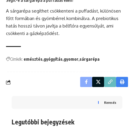
Segít-e a sárgarépa a puffadás ellen?
A sárgarépa segíthet csökkenteni a puffadást, különösen
főtt formában és gyömbérrel kombinálva. A prebiotikus
hatás hosszú távon javítja a bélflóra egyensúlyát, ami
csökkenti a gázképződést.
Címkék:
emésztés
gyógyítás
gyomor
sárgarépa
Keresés
Legutóbbi bejegyzések