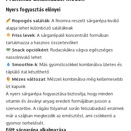
Nyers fogyasztás előnyei
Ropogós saláták
: A finomra reszelt sárgarépa kiváló
alapja lehet különböző salátáknak
Friss levek
: A sárgarépalé koncentrált formában
tartalmazza a hasznos összetevőket
Snack opcióként
: Rudacskákra vágva egészséges
nassolnivaló lehet
Smoothie-k
: Más gyümölcsökkel kombinálva ízletes és
tápláló ital készíthető
Mézes változat
: Mézzel kombinálva még kellemesebb
ízt kapunk
A nyers sárgarépa fogyasztása biztosítja, hogy minden
vitamin és ásványi anyag eredeti formájában jusson a
szervezetbe. A rágási folyamat során felszabaduló enzimek
már a szájban megkezdik az emésztést, ami csökkenti a
gyomor terhelését.
Főtt sárgarépa alkalmazása