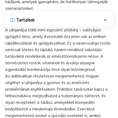
találjunk, amelyek gyengéden, de hatékonyan támogatják
szervezetünket.
Tartalom
A sárgarépa több mint egyszerű zöldség – valóságos
gyógyító kincs, amely évezredek óta jelen van az emberi
táplálkozásban és gyógyászatban. Ez a narancssárga csoda
nemcsak ízletes és tápláló, hanem rendkívül sokoldalú
hatásokkal rendelkezik az emésztőrendszerre nézve. A
természetes rostok, vitaminok és ásványi anyagok
egyedülálló kombinációja teszi olyan különlegessé.
Az alábbiakban részletesen megismerheted, hogyan
segíthet a sárgarépa a gyomor és az emésztés
problémáinak enyhítésében. Praktikus tanácsokat kapsz a
felhasználásra, megtudhatod a tudományos hátteret, és
olyan recepteket is találsz, amelyekkel könnyedén
beépítheted a mindennapi étrendedbe. Ezen kívül
megismerheted azokat a speciális eseteket is, amikor