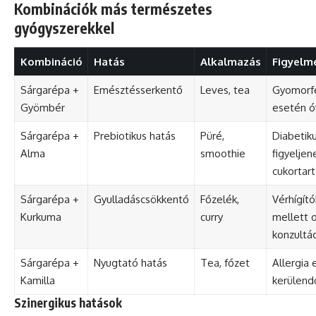
Kombinációk más természetes
gyógyszerekkel
Kombináció
Hatás
Alkalmazás
Figyelm
Sárgarépa +
Emésztésserkentő
Leves, tea
Gyomorf
Gyömbér
esetén ó
Sárgarépa +
Prebiotikus hatás
Püré,
Diabetik
Alma
smoothie
figyeljen
cukortar
Sárgarépa +
Gyulladáscsökkentő
Főzelék,
Vérhígító
Kurkuma
curry
mellett o
konzultác
Sárgarépa +
Nyugtató hatás
Tea, főzet
Allergia 
Kamilla
kerülend
Szinergikus hatások