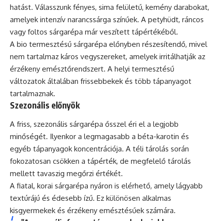
hatást. Válasszunk fényes, sima felületű, kemény darabokat,
amelyek intenzív narancssárga színűek. A petyhüdt, ráncos
vagy foltos sárgarépa már veszített tápértékéből.
A bio termesztésű sárgarépa előnyben részesítendő, mivel
nem tartalmaz káros vegyszereket, amelyek irritálhatják az
érzékeny emésztőrendszert. A helyi termesztésű
változatok általában frissebbekek és több tápanyagot
tartalmaznak.
Szezonális előnyök
A friss, szezonális sárgarépa ősszel éri el a legjobb
minőségét. Ilyenkor a legmagasabb a béta-karotin és
egyéb tápanyagok koncentrációja. A téli tárolás során
fokozatosan csökken a tápérték, de megfelelő tárolás
mellett tavaszig megőrzi értékét.
A fiatal, korai sárgarépa nyáron is elérhető, amely lágyabb
textúrájú és édesebb ízű. Ez különösen alkalmas
kisgyermekek és érzékeny emésztésűek számára.