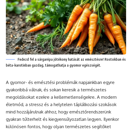
Fedezd fel a sárgarépa jótékony hatását az emésztésre! Rostokban és
béta-karotinban gazdag, támogathatja a gyomor egészségét.
A gyomor- és emésztési problémák napjainkban egyre
gyakoribbá válnak, és sokan keresik a természetes
megoldásokat ezekre a kellemetlenségekre. A modern
életmód, a stressz és a helytelen táplálkozási szokások
mind hozzájárulnak ahhoz, hogy emésztőrendszerünk
gyakran túlterhelt és kiegyensúlyozatlan legyen. Ilyenkor
különösen fontos, hogy olyan természetes segítőket