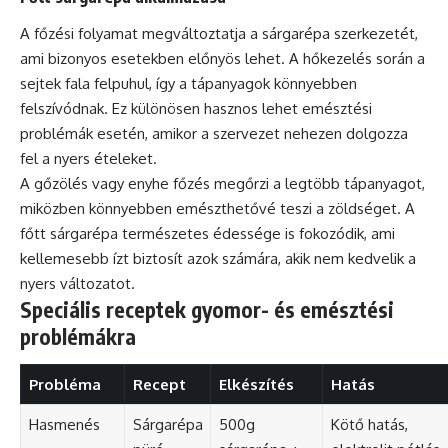
A főzési folyamat megváltoztatja a sárgarépa szerkezetét,
ami bizonyos esetekben előnyös lehet. A hőkezelés során a
sejtek fala felpuhul, így a tápanyagok könnyebben
felszívódnak. Ez különösen hasznos lehet emésztési
problémák esetén, amikor a szervezet nehezen dolgozza
fel a nyers ételeket.
A gőzölés vagy enyhe főzés megőrzi a legtöbb tápanyagot,
miközben könnyebben emészthetővé teszi a zöldséget. A
főtt sárgarépa természetes édessége is fokozódik, ami
kellemesebb ízt biztosít azok számára, akik nem kedvelik a
nyers változatot.
Speciális receptek gyomor- és emésztési
problémákra
Probléma
Recept
Elkészítés
Hatás
Hasmenés
Sárgarépa
500g
Kötő hatás,