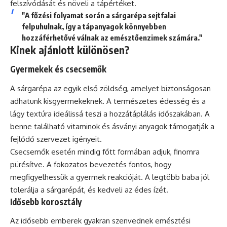
felszívódását és növeli a tápértéket.
"A főzési folyamat során a sárgarépa sejtfalai
felpuhulnak, így a tápanyagok könnyebben
hozzáférhetővé válnak az emésztőenzimek számára."
Kinek ajánlott különösen?
Gyermekek és csecsemők
A sárgarépa az egyik első zöldség, amelyet biztonságosan
adhatunk kisgyermekeknek. A természetes édesség és a
lágy textúra ideálissá teszi a hozzátáplálás időszakában. A
benne található vitaminok és ásványi anyagok támogatják a
fejlődő szervezet igényeit.
Csecsemők esetén mindig főtt formában adjuk, finomra
pürésítve. A fokozatos bevezetés fontos, hogy
megfigyelhessük a gyermek reakcióját. A legtöbb baba jól
tolerálja a sárgarépát, és kedveli az édes ízét.
Idősebb korosztály
Az idősebb emberek gyakran szenvednek emésztési