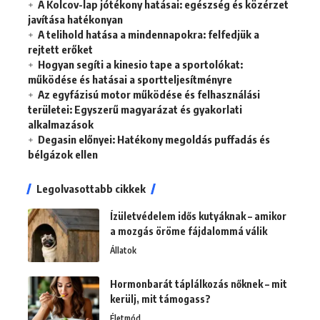
A Kolcov-lap jótékony hatásai: egészség és közérzet
javítása hatékonyan
A telihold hatása a mindennapokra: felfedjük a
rejtett erőket
Hogyan segíti a kinesio tape a sportolókat:
működése és hatásai a sportteljesítményre
Az egyfázisú motor működése és felhasználási
területei: Egyszerű magyarázat és gyakorlati
alkalmazások
Degasin előnyei: Hatékony megoldás puffadás és
bélgázok ellen
Legolvasottabb cikkek
Ízületvédelem idős kutyáknak – amikor
a mozgás öröme fájdalommá válik
Állatok
Hormonbarát táplálkozás nőknek – mit
kerülj, mit támogass?
Életmód