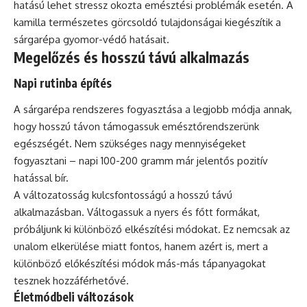
hatású lehet stressz okozta emésztési problémák esetén. A
kamilla természetes görcsoldó tulajdonságai kiegészítik a
sárgarépa gyomor-védő hatásait.
Megelőzés és hosszú távú alkalmazás
Napi rutinba építés
A sárgarépa rendszeres fogyasztása a legjobb módja annak,
hogy hosszú távon támogassuk emésztőrendszerünk
egészségét. Nem szükséges nagy mennyiségeket
fogyasztani – napi 100-200 gramm már jelentős pozitív
hatással bír.
A változatosság kulcsfontosságú a hosszú távú
alkalmazásban. Váltogassuk a nyers és főtt formákat,
próbáljunk ki különböző elkészítési módokat. Ez nemcsak az
unalom elkerülése miatt fontos, hanem azért is, mert a
különböző előkészítési módok más-más tápanyagokat
tesznek hozzáférhetővé.
Életmódbeli változások