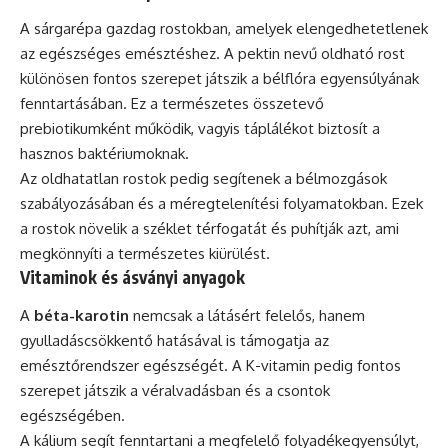
A sárgarépa gazdag rostokban, amelyek elengedhetetlenek
az egészséges emésztéshez. A pektin nevű oldható rost
különösen fontos szerepet játszik a bélflóra egyensúlyának
fenntartásában. Ez a természetes összetevő
prebiotikumként működik, vagyis táplálékot biztosít a
hasznos baktériumoknak.
Az oldhatatlan rostok pedig segítenek a bélmozgások
szabályozásában és a méregtelenítési folyamatokban. Ezek
a rostok növelik a széklet térfogatát és puhítják azt, ami
megkönnyíti a természetes kiürülést.
Vitaminok és ásványi anyagok
A
béta-karotin
nemcsak a látásért felelős, hanem
gyulladáscsökkentő hatásával is támogatja az
emésztőrendszer egészségét. A K-vitamin pedig fontos
szerepet játszik a véralvadásban és a csontok
egészségében.
A kálium segít fenntartani a megfelelő folyadékegyensúlyt,