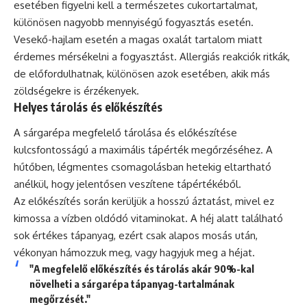
esetében figyelni kell a természetes cukortartalmat,
különösen nagyobb mennyiségű fogyasztás esetén.
Vesekő-hajlam esetén a magas oxalát tartalom miatt
érdemes mérsékelni a fogyasztást. Allergiás reakciók ritkák,
de előfordulhatnak, különösen azok esetében, akik más
zöldségekre is érzékenyek.
Helyes tárolás és előkészítés
A sárgarépa megfelelő tárolása és előkészítése
kulcsfontosságú a maximális tápérték megőrzéséhez. A
hűtőben, légmentes csomagolásban hetekig eltartható
anélkül, hogy jelentősen veszítene tápértékéből.
Az előkészítés során kerüljük a hosszú áztatást, mivel ez
kimossa a vízben oldódó vitaminokat. A héj alatt található
sok értékes tápanyag, ezért csak alapos mosás után,
vékonyan hámozzuk meg, vagy hagyjuk meg a héjat.
"A megfelelő előkészítés és tárolás akár 90%-kal
növelheti a sárgarépa tápanyag-tartalmának
megőrzését."