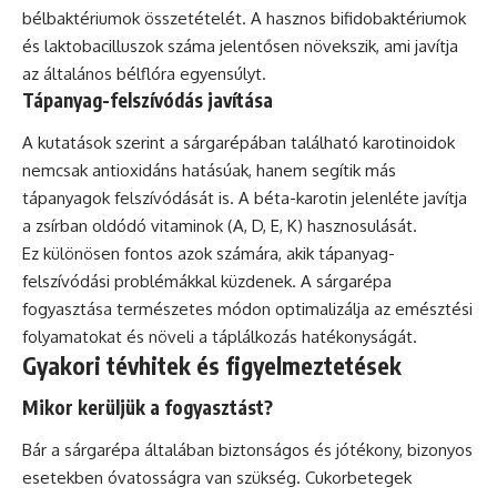
bélbaktériumok összetételét. A hasznos bifidobaktériumok
és laktobacilluszok száma jelentősen növekszik, ami javítja
az általános bélflóra egyensúlyt.
Tápanyag-felszívódás javítása
A kutatások szerint a sárgarépában található karotinoidok
nemcsak antioxidáns hatásúak, hanem segítik más
tápanyagok felszívódását is. A béta-karotin jelenléte javítja
a zsírban oldódó vitaminok (A, D, E, K) hasznosulását.
Ez különösen fontos azok számára, akik tápanyag-
felszívódási problémákkal küzdenek. A sárgarépa
fogyasztása természetes módon optimalizálja az emésztési
folyamatokat és növeli a táplálkozás hatékonyságát.
Gyakori tévhitek és figyelmeztetések
Mikor kerüljük a fogyasztást?
Bár a sárgarépa általában biztonságos és jótékony, bizonyos
esetekben óvatosságra van szükség. Cukorbetegek