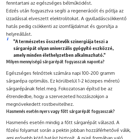
fenntartani az egészséges bélműködést.
Edzés után fogyasztva segíti a regenerációt és pótlja az
izzadással elveszett elektrolitokat. A gyulladáscsökkentő
hatás pedig csökkenti az izomfájdalmat és gyorsítja a
helyreállást.
"A természetes összetevők szinergiája teszi a
sárgarépát olyan univerzális gyógyító eszközzé,
amely minden élethelyzetben alkalmazható."
Milyen mennyiségű sárgarépát fogyasszak naponta?
Egészséges felnőttek számára napi 100-200 gramm
sárgarépa optimális. Ez körülbelül 1-2 közepes méretű
sárgarépának felel meg. Fokozatosan építsd be az
étrendedbe, hogy a szervezeted hozzászokjon a
megnövekedett rostbevitelhez.
Hasmenés esetén nyers vagy főtt sárgarépát fogyasszak?
Hasmenés esetén mindig a főtt sárgarépát válaszd. A
főzési folyamat során a pektin jobban hozzáférhetővé válik,
ami erősebb kötő hatást biztosít. A püré formában való