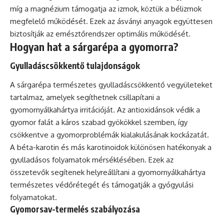
míg a magnézium támogatja az izmok, köztük a bélizmok
megfelelő működését. Ezek az ásványi anyagok együttesen
biztosítják az emésztőrendszer optimális működését.
Hogyan hat a sárgarépa a gyomorra?
Gyulladáscsökkentő tulajdonságok
A sárgarépa természetes gyulladáscsökkentő vegyületeket
tartalmaz, amelyek segíthetnek csillapítani a
gyomornyálkahártya irritációját. Az antioxidánsok védik a
gyomor falát a káros szabad gyökökkel szemben, így
csökkentve a gyomorproblémák kialakulásának kockázatát.
A béta-karotin és más karotinoidok különösen hatékonyak a
gyulladásos folyamatok mérséklésében. Ezek az
összetevők segítenek helyreállítani a gyomornyálkahártya
természetes védőrétegét és támogatják a gyógyulási
folyamatokat.
Gyomorsav-termelés szabályozása