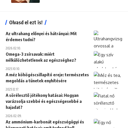
Olvasd el ezt is!
Az ultrahang előnyei és hátrányai: Mit
érdemes tudni?
2026.02.10.
Omega-3 zsírsavak: miért
nélkülözhetetlenek az egészséghez?
2025.10.10.
A méz köhögéscsillapító ereje: természetes
megoldás a tünetek enyhítésére
2025.12.17.
A sörélesztő jótékony hatásai: Hogyan
varázsolja szebbé és egészségesebbé a
hajadat?
2026.02.09.
Az ammónium-karbonát egészségügyi és
környezeti hatásai: amit tudnod kell