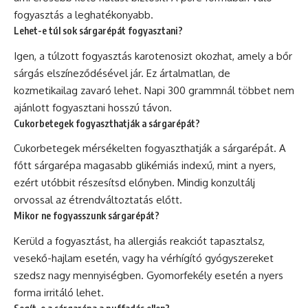
fogyasztás a leghatékonyabb.
Lehet-e túl sok sárgarépát fogyasztani?
Igen, a túlzott fogyasztás karotenosizt okozhat, amely a bőr
sárgás elszíneződésével jár. Ez ártalmatlan, de
kozmetikailag zavaró lehet. Napi 300 grammnál többet nem
ajánlott fogyasztani hosszú távon.
Cukorbetegek fogyaszthatják a sárgarépát?
Cukorbetegek mérsékelten fogyaszthatják a sárgarépát. A
főtt sárgarépa magasabb glikémiás indexű, mint a nyers,
ezért utóbbit részesítsd előnyben. Mindig konzultálj
orvossal az étrendváltoztatás előtt.
Mikor ne fogyasszunk sárgarépát?
Kerüld a fogyasztást, ha allergiás reakciót tapasztalsz,
vesekő-hajlam esetén, vagy ha vérhígító gyógyszereket
szedsz nagy mennyiségben. Gyomorfekély esetén a nyers
forma irritáló lehet.