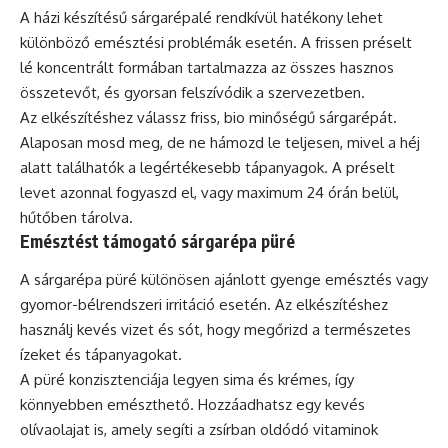
A házi készítésű sárgarépalé rendkívül hatékony lehet
különböző emésztési problémák esetén. A frissen préselt
lé koncentrált formában tartalmazza az összes hasznos
összetevőt, és gyorsan felszívódik a szervezetben.
Az elkészítéshez válassz friss, bio minőségű sárgarépát.
Alaposan mosd meg, de ne hámozd le teljesen, mivel a héj
alatt találhatók a legértékesebb tápanyagok. A préselt
levet azonnal fogyaszd el, vagy maximum 24 órán belül,
hűtőben tárolva.
Emésztést támogató sárgarépa püré
A sárgarépa püré különösen ajánlott gyenge emésztés vagy
gyomor-bélrendszeri irritáció esetén. Az elkészítéshez
használj kevés vizet és sót, hogy megőrizd a természetes
ízeket és tápanyagokat.
A püré konzisztenciája legyen sima és krémes, így
könnyebben emészthető. Hozzáadhatsz egy kevés
olívaolajat is, amely segíti a zsírban oldódó vitaminok