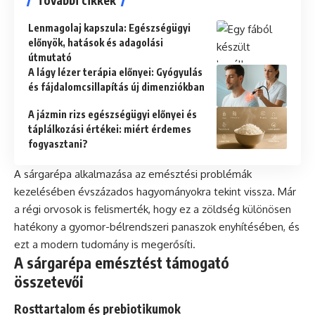
További cikkek
Lenmagolaj kapszula: Egészségügyi
előnyök, hatások és adagolási
útmutató
A lágy lézer terápia előnyei: Gyógyulás
és fájdalomcsillapítás új dimenziókban
A jázmin rizs egészségügyi előnyei és
táplálkozási értékei: miért érdemes
fogyasztani?
A sárgarépa alkalmazása az emésztési problémák
kezelésében évszázados hagyományokra tekint vissza. Már
a régi orvosok is felismerték, hogy ez a zöldség különösen
hatékony a gyomor-bélrendszeri panaszok enyhítésében, és
ezt a modern tudomány is megerősíti.
A sárgarépa emésztést támogató
összetevői
Rosttartalom és prebiotikumok