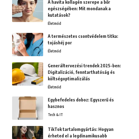
A havita kollagén szerepe a bőr
egészségében: Mit mondanak a
kutatások?
Életmód
A természetes csontvédelem titka:
tojáshéj por
Életmód
Generáltervezési trendek 2025-ben:
Digitalizáció, fenntarthatóság és
költségoptimalizálás
Életmód
Egybefedeles doboz: Egyszerű és
hasznos
Tech & IT
TikTok tartalomgyártás: Hogyan
érheted el a legdinamikusabb