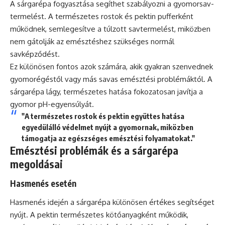
A sárgarépa fogyasztása segíthet szabályozni a gyomorsav-
termelést. A természetes rostok és pektin pufferként
működnek, semlegesítve a túlzott savtermelést, miközben
nem gátolják az emésztéshez szükséges normál
savképződést.
Ez különösen fontos azok számára, akik gyakran szenvednek
gyomorégéstől vagy más savas emésztési problémáktól. A
sárgarépa lágy, természetes hatása fokozatosan javítja a
gyomor pH-egyensúlyát.
"A természetes rostok és pektin együttes hatása
egyedülálló védelmet nyújt a gyomornak, miközben
támogatja az egészséges emésztési folyamatokat."
Emésztési problémák és a sárgarépa
megoldásai
Hasmenés esetén
Hasmenés idején a sárgarépa különösen értékes segítséget
nyújt. A pektin természetes kötőanyagként működik,