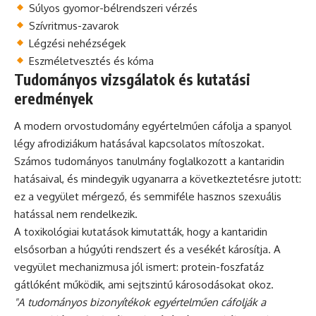
Súlyos gyomor-bélrendszeri vérzés
Szívritmus-zavarok
Légzési nehézségek
Eszméletvesztés és kóma
Tudományos vizsgálatok és kutatási
eredmények
A modern orvostudomány egyértelműen cáfolja a spanyol
légy afrodiziákum hatásával kapcsolatos mítoszokat.
Számos tudományos tanulmány foglalkozott a kantaridin
hatásaival, és mindegyik ugyanarra a következtetésre jutott:
ez a vegyület mérgező, és semmiféle hasznos szexuális
hatással nem rendelkezik.
A toxikológiai kutatások kimutatták, hogy a kantaridin
elsősorban a húgyúti rendszert és a vesékét károsítja. A
vegyület mechanizmusa jól ismert: protein-foszfatáz
gátlóként működik, ami sejtszintű károsodásokat okoz.
"A tudományos bizonyítékok egyértelműen cáfolják a