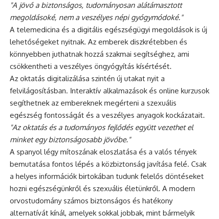
"A jövő a biztonságos, tudományosan alátámasztott
megoldásoké, nem a veszélyes népi gyógymódoké."
A telemedicina és a digitális egészségügyi megoldások is új
lehetőségeket nyitnak. Az emberek diszkrétebben és
könnyebben juthatnak hozzá szakmai segítséghez, ami
csökkentheti a veszélyes öngyógyítás kísértését.
Az oktatás digitalizálása szintén új utakat nyit a
felvilágosításban. Interaktív alkalmazások és online kurzusok
segíthetnek az embereknek megérteni a szexuális
egészség fontosságát és a veszélyes anyagok kockázatait.
"Az oktatás és a tudományos fejlődés együtt vezethet el
minket egy biztonságosabb jövőbe."
A spanyol légy mítoszának eloszlatása és a valós tények
bemutatása fontos lépés a közbiztonság javítása felé. Csak
a helyes információk birtokában tudunk felelős döntéseket
hozni egészségünkről és szexuális életünkről. A modern
orvostudomány számos biztonságos és hatékony
alternatívát kínál, amelyek sokkal jobbak, mint bármelyik