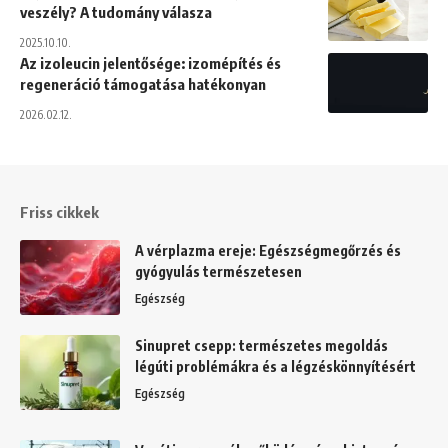
veszély? A tudomány válasza
2025.10.10.
Az izoleucin jelentősége: izomépítés és
regeneráció támogatása hatékonyan
2026.02.12.
Friss cikkek
A vérplazma ereje: Egészségmegőrzés és
gyógyulás természetesen
Egészség
Sinupret csepp: természetes megoldás
légúti problémákra és a légzéskönnyítésért
Egészség