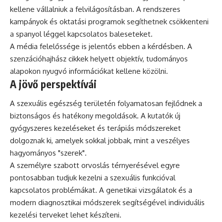
kellene vállalniuk a felvilágosításban. A rendszeres
kampányok és oktatási programok segíthetnek csökkenteni
a spanyol léggel kapcsolatos baleseteket.
A média felelőssége is jelentős ebben a kérdésben. A
szenzációhajhász cikkek helyett objektív, tudományos
alapokon nyugvó információkat kellene közölni.
A jövő perspektívái
A szexuális egészség területén folyamatosan fejlődnek a
biztonságos és hatékony megoldások. A kutatók új
gyógyszeres kezeléseket és terápiás módszereket
dolgoznak ki, amelyek sokkal jobbak, mint a veszélyes
hagyományos "szerek".
A személyre szabott orvoslás térnyerésével egyre
pontosabban tudjuk kezelni a szexuális funkcióval
kapcsolatos problémákat. A genetikai vizsgálatok és a
modern diagnosztikai módszerek segítségével individuális
kezelési terveket lehet készíteni.