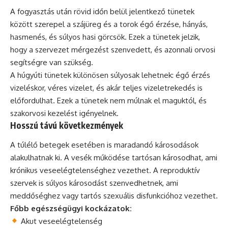
A fogyasztás után rövid időn belül jelentkező tünetek
között szerepel a szájüreg és a torok égő érzése, hányás,
hasmenés, és súlyos hasi görcsök. Ezek a tünetek jelzik,
hogy a szervezet mérgezést szenvedett, és azonnali orvosi
segítségre van szükség.
A húgyúti tünetek különösen súlyosak lehetnek: égő érzés
vizeléskor, véres vizelet, és akár teljes vizeletrekedés is
előfordulhat. Ezek a tünetek nem múlnak el maguktól, és
szakorvosi kezelést igényelnek.
Hosszú távú következmények
A túlélő betegek esetében is maradandó károsodások
alakulhatnak ki. A vesék működése tartósan károsodhat, ami
krónikus veseelégtelenséghez vezethet. A reproduktív
szervek is súlyos károsodást szenvedhetnek, ami
meddőséghez vagy tartós szexuális disfunkcióhoz vezethet.
Főbb egészségügyi kockázatok:
Akut veseelégtelenség