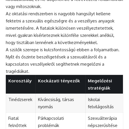
vagy mítoszoknak.
Az oktatási rendszerben is nagyobb hangsúlyt kellene
fektetni a szexuális egészségre és a veszélyes anyagok
ismertetésére. A fiatalok különösen veszélyeztetettek,
mivel gyakran kísérleteznek különféle szerekkel anélkül,
hogy tisztában lennének a következményekkel.
A szülők szerepe is kulcsfontosságú ebben a folyamatban.
Nyílt és őszinte beszélgetések a szexualitásról és a
kapcsolatos veszélyekről segíthetnek megelőzni a
tragédiákat.
Korosztály
Kockázati tényezők
Megelőzési
stratégiák
Tinédzserek
Kíváncsiság, társas
Iskolai
nyomás
felvilágosítás
Fiatal
Párkapcsolati
Szexuálterápia
felnőttek
problémák
népszerűsítése