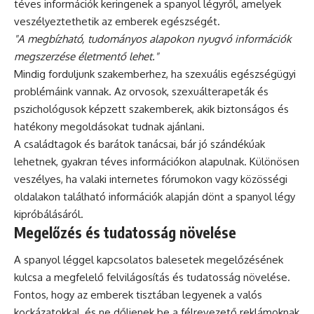
téves információk keringenek a spanyol légyről, amelyek
veszélyeztethetik az emberek egészségét.
"A megbízható, tudományos alapokon nyugvó információk
megszerzése életmentő lehet."
Mindig forduljunk szakemberhez, ha szexuális egészségügyi
problémáink vannak. Az orvosok, szexuálterapeták és
pszichológusok képzett szakemberek, akik biztonságos és
hatékony megoldásokat tudnak ajánlani.
A családtagok és barátok tanácsai, bár jó szándékúak
lehetnek, gyakran téves információkon alapulnak. Különösen
veszélyes, ha valaki internetes fórumokon vagy közösségi
oldalakon található információk alapján dönt a spanyol légy
kipróbálásáról.
Megelőzés és tudatosság növelése
A spanyol léggel kapcsolatos balesetek megelőzésének
kulcsa a megfelelő felvilágosítás és tudatosság növelése.
Fontos, hogy az emberek tisztában legyenek a valós
kockázatokkal, és ne dőljenek be a félrevezető reklámoknak