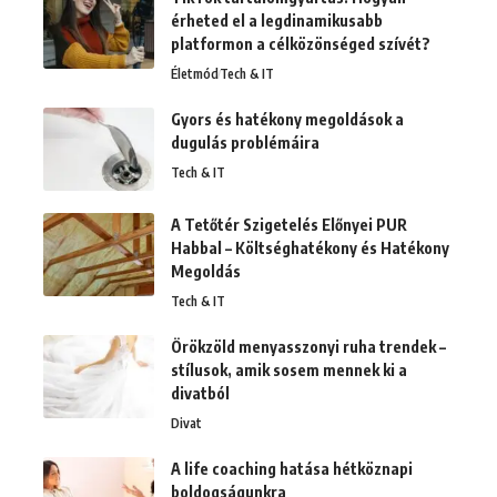
érheted el a legdinamikusabb
platformon a célközönséged szívét?
Életmód
Tech & IT
Gyors és hatékony megoldások a
dugulás problémáira
Tech & IT
A Tetőtér Szigetelés Előnyei PUR
Habbal – Költséghatékony és Hatékony
Megoldás
Tech & IT
Örökzöld menyasszonyi ruha trendek –
stílusok, amik sosem mennek ki a
divatból
Divat
A life coaching hatása hétköznapi
boldogságunkra