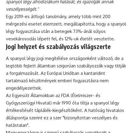
spanyol légy afrodiziákum hatását, és igazolják annak
veszélyességét."
Egy 2019-es átfogó tanulmány, amely több mint 200
mérgezési esetet elemzett, megállapította, hogy a spanyol
légy fogyasztása után a betegek 73%-ánál súlyos
vesekárosodás lépett fel, és 12%-uk életét vesztette.
Jogi helyzet és szabályozás világszerte
A spanyol légy jogi megítélése országonként változó, de a
legtöbb fejlett államban szigorúan szabályozzák vagy tiltják
a forgalmazását. Az Európai Unióban a kantaridint
tartalmazó készítmények emberi fogyasztásra nem
engedélyezettek.
Az Egyesült Államokban az FDA (Élelmiszer- és
Gyógyszerügyi Hivatal) már 1990 óta tiltja a spanyol légy
értékesítését táplálék-kiegészítőként. A hatóság hivatalos
álláspontja szerint ez a szer "bizonyítottan veszélyes és
hatástalan".
Magyarországon is szigorú szabályozás vonatkozik a