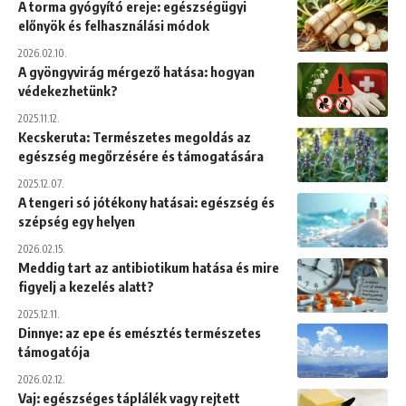
A torma gyógyító ereje: egészségügyi
előnyök és felhasználási módok
2026.02.10.
A gyöngyvirág mérgező hatása: hogyan
védekezhetünk?
2025.11.12.
Kecskeruta: Természetes megoldás az
egészség megőrzésére és támogatására
2025.12.07.
A tengeri só jótékony hatásai: egészség és
szépség egy helyen
2026.02.15.
Meddig tart az antibiotikum hatása és mire
figyelj a kezelés alatt?
2025.12.11.
Dinnye: az epe és emésztés természetes
támogatója
2026.02.12.
Vaj: egészséges táplálék vagy rejtett