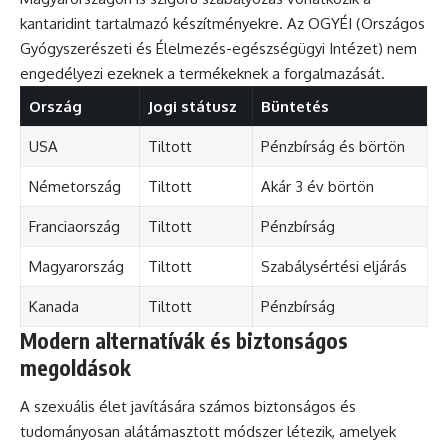
kantaridint tartalmazó készítményekre. Az OGYÉI (Országos
Gyógyszerészeti és Élelmezés-egészségügyi Intézet) nem
engedélyezi ezeknek a termékeknek a forgalmazását.
Ország
Jogi státusz
Büntetés
USA
Tiltott
Pénzbírság és börtön
Németország
Tiltott
Akár 3 év börtön
Franciaország
Tiltott
Pénzbírság
Magyarország
Tiltott
Szabálysértési eljárás
Kanada
Tiltott
Pénzbírság
Modern alternatívák és biztonságos
megoldások
A szexuális élet javítására számos biztonságos és
tudományosan alátámasztott módszer létezik, amelyek