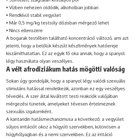
• Vízben nehezen oldódik, alkoholban jobban
• Rendkívül stabil vegyület
• Már 0,5 mg/kg testsúly dózisban mérgező lehet
• Nincs ellenszere
A bogarak testében található koncentráció változó, ami azt
jelenti, hogy a belőlük készült készítmények hatóereje
kiszámíthatatlan. Ez az egyik fő oka annak, hogy a spanyol
légy használata olyan veszélyes.
A vélt afrodiziákum hatás mögötti valóság
Sokan úgy gondolják, hogy a spanyol légy valódi szexuális
stimuláns hatással rendelkezik, azonban ez egy veszélyes
tévedés. A szer által kiváltott testi reakciók valójában
mérgezési tünetek, amelyeket tévesen értelmeznek
szexuális izgalomként.
A kantaridin hatásmechanizmusa a következő: a vegyület
súlyos irritációt okoz a húgyúti szervekben, különösen a
húgyhólyagban és a nemi szervekben. Ez az irritáció