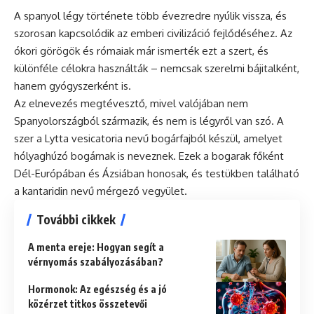
A spanyol légy története több évezredre nyúlik vissza, és
szorosan kapcsolódik az emberi civilizáció fejlődéséhez. Az
ókori görögök és rómaiak már ismerték ezt a szert, és
különféle célokra használták – nemcsak szerelmi bájitalként,
hanem gyógyszerként is.
Az elnevezés megtévesztő, mivel valójában nem
Spanyolországból származik, és nem is légyről van szó. A
szer a Lytta vesicatoria nevű bogárfajból készül, amelyet
hólyaghúzó bogárnak is neveznek. Ezek a bogarak főként
Dél-Európában és Ázsiában honosak, és testükben található
a kantaridin nevű mérgező vegyület.
További cikkek
A menta ereje: Hogyan segít a
vérnyomás szabályozásában?
Hormonok: Az egészség és a jó
közérzet titkos összetevői