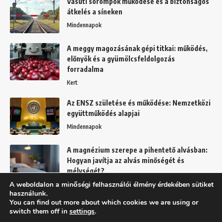
Vasúti sorompók működése és a biztonságos
átkelés a síneken
Mindennapok
A meggy magozásának gépi titkai: működés,
előnyök és a gyümölcsfeldolgozás
forradalma
Kert
Az ENSZ születése és működése: Nemzetközi
együttműködés alapjai
Mindennapok
A magnézium szerepe a pihentető alvásban:
Hogyan javítja az alvás minőségét és
mélységét?
A weboldalon a minőségi felhasználói élmény érdekében sütiket
Egészség
használunk.
You can find out more about which cookies we are using or
switch them off in
settings
.
Felhasználási feltételek
Adatkezelési tájékoztató