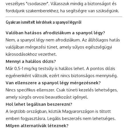
veszélyes "csodaszer". Válasszuk mindig a biztonságot és
forduljunk szakemberekhez, ha segítségre van szükségünk.
Gyakran ismételt kérdések a spanyol légyről
Valóban hatásos afrodiziákum a spanyol légy?
Nem, a spanyol légy nem afrodiziákum. Az állítólagos hatás
valójában mérgezési tünet, amely súlyos egészségügyi
károsodásokhoz vezethet.
Mennyi a halálos dózis?
Már 0,5-1 mg/kg testsúly is halálos lehet. A pontos dózis
egyénenként változik, ezért nincs biztonságos mennyiség.
Van ellenszere a spanyol légy mérgezésnek?
Nincs specifikus ellenszer. Csak tüneti kezelés lehetséges,
amely sürgős orvosi beavatkozást igényel.
Hol lehet legálisan beszerezni?
A legtöbb országban, köztük Magyarországon is tiltott
emberi fogyasztásra. Legális beszerzés nem lehetséges.
Milyen alternatívák léteznek?