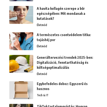
A havita kollagén szerepe a bőr
egészségében: Mit mondanak a
kutatások?
Életmód
A természetes csontvédelem titka:
tojáshéj por
Életmód
Generáltervezési trendek 2025-ben:
Digitalizáció, fenntarthatóság és
költségoptimalizálás
Életmód
Egybefedeles doboz: Egyszerű és
hasznos
Tech & IT
TikTok tartalomgyártás: Hogyan