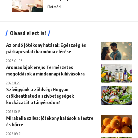
Életmód
Olvasd el ezt is!
Az ondó jótékony hatásai: Egészség és
párkapcsolati harmónia elérése
2026.01.05.
Aromaolajok ereje: Természetes
megoldások a mindennapi kihívásokra
2025.11.29.
Szívügyünk a zöldség: Hogyan
csökkentheted a szívbetegségek
kockázatát a tányérodon?
2025.10.18.
Mirabella szilva: jótékony hatások a testre
és bőrre
2025.09.21.