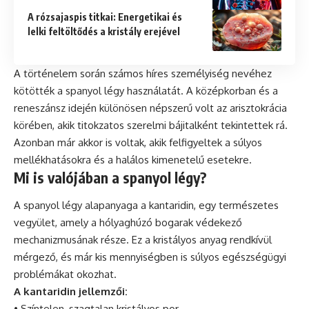
A rózsajaspis titkai: Energetikai és
lelki feltöltődés a kristály erejével
A történelem során számos híres személyiség nevéhez
kötötték a spanyol légy használatát. A középkorban és a
reneszánsz idején különösen népszerű volt az arisztokrácia
körében, akik titokzatos szerelmi bájitalként tekintettek rá.
Azonban már akkor is voltak, akik felfigyeltek a súlyos
mellékhatásokra és a halálos kimenetelű esetekre.
Mi is valójában a spanyol légy?
A spanyol légy alapanyaga a kantaridin, egy természetes
vegyület, amely a hólyaghúzó bogarak védekező
mechanizmusának része. Ez a kristályos anyag rendkívül
mérgező, és már kis mennyiségben is súlyos egészségügyi
problémákat okozhat.
A kantaridin jellemzői:
• Színtelen, szagtalan kristályos por