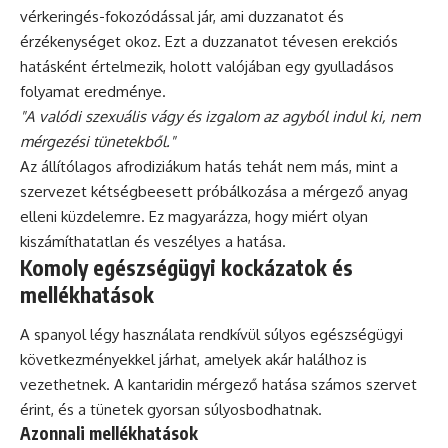
vérkeringés-fokozódással jár, ami duzzanatot és
érzékenységet okoz. Ezt a duzzanatot tévesen erekciós
hatásként értelmezik, holott valójában egy gyulladásos
folyamat eredménye.
"A valódi szexuális vágy és izgalom az agyból indul ki, nem
mérgezési tünetekből."
Az állítólagos afrodiziákum hatás tehát nem más, mint a
szervezet kétségbeesett próbálkozása a mérgező anyag
elleni küzdelemre. Ez magyarázza, hogy miért olyan
kiszámíthatatlan és veszélyes a hatása.
Komoly egészségügyi kockázatok és
mellékhatások
A spanyol légy használata rendkívül súlyos egészségügyi
következményekkel járhat, amelyek akár halálhoz is
vezethetnek. A kantaridin mérgező hatása számos szervet
érint, és a tünetek gyorsan súlyosbodhatnak.
Azonnali mellékhatások