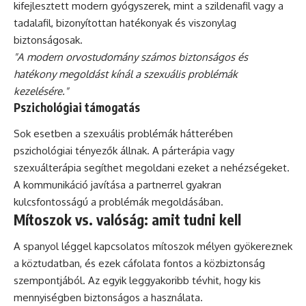
kifejlesztett modern gyógyszerek, mint a szildenafil vagy a
tadalafil, bizonyítottan hatékonyak és viszonylag
biztonságosak.
"A modern orvostudomány számos biztonságos és
hatékony megoldást kínál a szexuális problémák
kezelésére."
Pszichológiai támogatás
Sok esetben a szexuális problémák hátterében
pszichológiai tényezők állnak. A párterápia vagy
szexuálterápia segíthet megoldani ezeket a nehézségeket.
A kommunikáció javítása a partnerrel gyakran
kulcsfontosságú a problémák megoldásában.
Mítoszok vs. valóság: amit tudni kell
A spanyol léggel kapcsolatos mítoszok mélyen gyökereznek
a köztudatban, és ezek cáfolata fontos a közbiztonság
szempontjából. Az egyik leggyakoribb tévhit, hogy kis
mennyiségben biztonságos a használata.