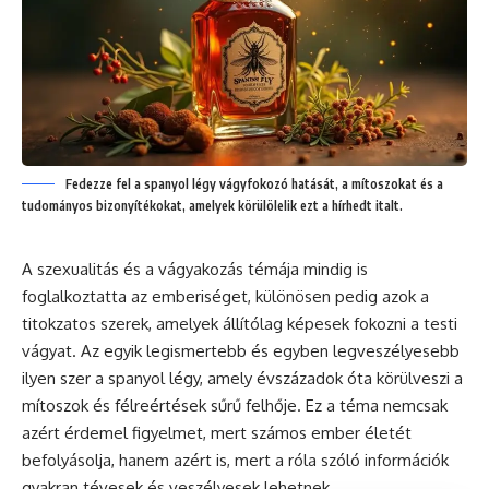
Fedezze fel a spanyol légy vágyfokozó hatását, a mítoszokat és a
tudományos bizonyítékokat, amelyek körülölelik ezt a hírhedt italt.
A szexualitás és a vágyakozás témája mindig is
foglalkoztatta az emberiséget, különösen pedig azok a
titokzatos szerek, amelyek állítólag képesek fokozni a testi
vágyat. Az egyik legismertebb és egyben legveszélyesebb
ilyen szer a spanyol légy, amely évszázadok óta körülveszi a
mítoszok és félreértések sűrű felhője. Ez a téma nemcsak
azért érdemel figyelmet, mert számos ember életét
befolyásolja, hanem azért is, mert a róla szóló információk
gyakran tévesek és veszélyesek lehetnek.