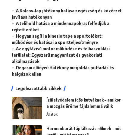
A Kolcov-lap jótékony hatásai: egészség és közérzet
javítása hatékonyan
A telihold hatása a mindennapokra: felfedjük a
rejtett erőket
Hogyan segíti a kinesio tape a sportolókat:
működése és hatásai a sportteljesítményre
Az egyfázisú motor működése és felhasználási
területei: Egyszerű magyarázat és gyakorlati
alkalmazások
Degasin előnyei: Hatékony megoldás puffadás és
bélgázok ellen
Legolvasottabb cikkek
Ízületvédelem idős kutyáknak – amikor
a mozgás öröme fájdalommá válik
Állatok
Hormonbarát táplálkozás nőknek – mit
kerülj, mit támogass?