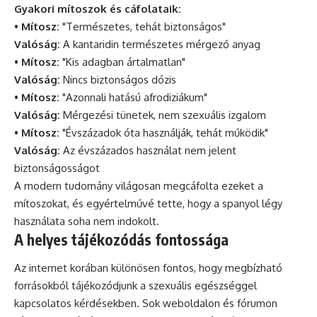
Gyakori mítoszok és cáfolataik:
•
Mítosz:
"Természetes, tehát biztonságos"
Valóság:
A kantaridin természetes mérgező anyag
•
Mítosz:
"Kis adagban ártalmatlan"
Valóság:
Nincs biztonságos dózis
•
Mítosz:
"Azonnali hatású afrodiziákum"
Valóság:
Mérgezési tünetek, nem szexuális izgalom
•
Mítosz:
"Évszázadok óta használják, tehát működik"
Valóság:
Az évszázados használat nem jelent
biztonságosságot
A modern tudomány világosan megcáfolta ezeket a
mítoszokat, és egyértelművé tette, hogy a spanyol légy
használata soha nem indokolt.
A helyes tájékozódás fontossága
Az internet korában különösen fontos, hogy megbízható
forrásokból tájékozódjunk a szexuális egészséggel
kapcsolatos kérdésekben. Sok weboldalon és fórumon