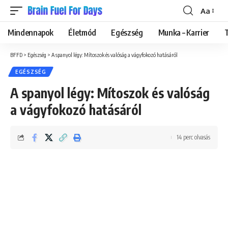
Aa
Font
Resizer
Mindennapok
Életmód
Egészség
Munka – Karrier
BFFD
>
Egészség
>
A spanyol légy: Mítoszok és valóság a vágyfokozó hatásáról
EGÉSZSÉG
A spanyol légy: Mítoszok és valóság
a vágyfokozó hatásáról
14 perc olvasás