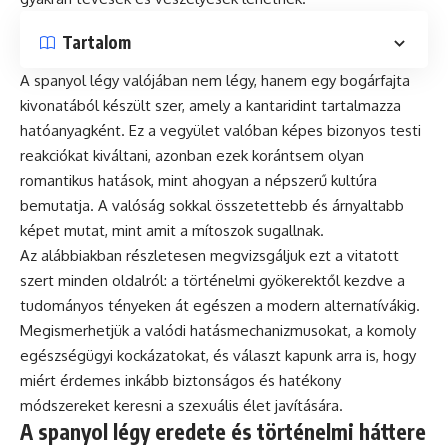
Tartalom
A spanyol légy valójában nem légy, hanem egy bogárfajta
kivonatából készült szer, amely a kantaridint tartalmazza
hatóanyagként. Ez a vegyület valóban képes bizonyos testi
reakciókat kiváltani, azonban ezek korántsem olyan
romantikus hatások, mint ahogyan a népszerű kultúra
bemutatja. A valóság sokkal összetettebb és árnyaltabb
képet mutat, mint amit a mítoszok sugallnak.
Az alábbiakban részletesen megvizsgáljuk ezt a vitatott
szert minden oldalról: a történelmi gyökerektől kezdve a
tudományos tényeken át egészen a modern alternatívákig.
Megismerhetjük a valódi hatásmechanizmusokat, a komoly
egészségügyi kockázatokat, és választ kapunk arra is, hogy
miért érdemes inkább biztonságos és hatékony
módszereket keresni a szexuális élet javítására.
A spanyol légy eredete és történelmi háttere