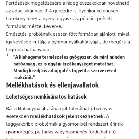
Fertőzések megelőzésére a hideg évszakokban növelhető
az adag, akár napi 3-4 gerezdre is. Ilyenkor különösen
hatékony lehet a nyers fogyasztás, például préselt
formában mézzel keverve.
Emésztési problémák esetén főtt formában ajánlott, mivel
így kevésbé irritálja a gyomor nyálkahártyáját, de megőrzi a
legtöbb hatóanyagot.
"A lilahagyma természetes gyógyszer, de mint minden
hatóanyag, ez is egyéni érzékenységet mutathat.
Mindig kezdj kis adaggal és figyeld a szervezeted
reakcióit."
Mellékhatások és ellenjavallatok
Lehetséges nemkívánatos hatások
Bár a lilahagyma általában jól tolerálható, bizonyos
esetekben
mellékhatások jelentkezhetnek
. A
leggyakoribb problémák a gyomor-bél rendszert érintik:
gyomorégés, puffadás vagy hasmenés fordulhat elő,