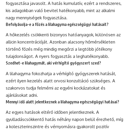
fogyasztása javasolt. A hatás kumulatív, ezért a rendszeres,
kis adagokban való bevitel hatékonyabb, mint az alkalmi
nagy mennyiségek fogyasztása.
Befolyásolja-e a főzés a lilahagyma egészségügyi hatásait?
A hőkezelés csökkenti bizonyos hatóanyagok, különösen az
allicin koncentrációját. Azonban alacsony hőmérsékleten
történő főzés még mindig megőrzi a legtöbb jótékony
tulajdonságot. A nyers fogyasztás a leghatékonyabb.
Szedhet-e lilahagymát, aki vérhígító gyógyszert szed?
A lilahagyma fokozhatja a vérhígító gyógyszerek hatását,
ezért ilyen kezelés alatt orvosi konzultáció szükséges. A
szakorvos tudja felmérni az egyéni kockázatokat és
ajánlásokat adni.
Mennyi idő alatt jelentkeznek a lilahagyma egészségügyi hatásai?
Az egyes hatások eltérő időben jelentkeznek. A
gyulladáscsökkentő hatás néhány napon belül érezhető, míg
a koleszterinszintre és vérnyomásra gyakorolt pozitív