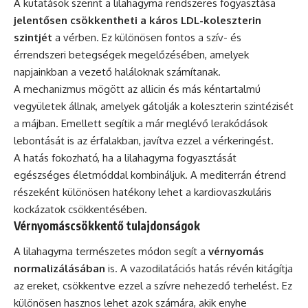
A kutatások szerint a lilahagyma rendszeres fogyasztása
jelentősen csökkentheti a káros LDL-koleszterin
szintjét
a vérben. Ez különösen fontos a szív- és
érrendszeri betegségek megelőzésében, amelyek
napjainkban a vezető haláloknak számítanak.
A mechanizmus mögött az allicin és más kéntartalmú
vegyületek állnak, amelyek gátolják a koleszterin szintézisét
a májban. Emellett segítik a már meglévő lerakódások
lebontását is az érfalakban, javítva ezzel a vérkeringést.
A hatás fokozható, ha a lilahagyma fogyasztását
egészséges életmóddal kombináljuk. A mediterrán étrend
részeként különösen hatékony lehet a kardiovaszkuláris
kockázatok csökkentésében.
Vérnyomáscsökkentő tulajdonságok
A lilahagyma természetes módon segít a
vérnyomás
normalizálásában
is. A vazodilatációs hatás révén kitágítja
az ereket, csökkentve ezzel a szívre nehezedő terhelést. Ez
különösen hasznos lehet azok számára, akik enyhe