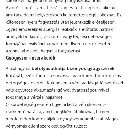
különösen nagyobb mennyiség fogyasztása után.
Az erős illat és íz miatt szájszag és testszag is kialakulhat,
ami társadalmi helyzetekben kellemetlenséget okozhat. Ez
különösen nyers fogyasztás után jelentkezik erőteljesen.
Egyes embereknél allergiás reakciók is előfordulhatnak,
amelyek bőrkiütés, viszketés vagy légzési nehézségek
formájában nyilvánulhatnak meg. Ilyen tünetek esetén
azonnal abba kell hagyni a fogyasztást.
Gyógyszer-interakciók
A lilahagyma
befolyásolhatja bizonyos gyógyszerek
hatását
, ezért fontos az orvossal való konzultáció krónikus
betegségek esetén. Különösen a véralvadásgátló szerekkel
való együttes alkalmazás igényel óvatosságot, mivel
fokozhatja a vérzési hajlamot.
Cukorbetegség esetén figyelni kell a vércukorszint-
csökkentő hatásra, ami hipoglikémiát okozhat, ha nem
megfelelően koordinálják a gyógyszeradagolással. Magas
vérnyomás elleni szerekkel együtt túlzott