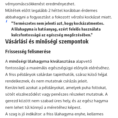
vérnyomáscsökkenést eredményezhet.
Műtétek előtt legalább 2 héttel korábban érdemes
abbahagyni a fogyasztást a fokozott vérzési kockázat miatt.
"Természetes nem jelenti azt, hogy kockázatmentes.
A lilahagyma is hatóanyag, ezért felelős használata
kulcsfontosságú az egészség megőrzésében."
Vásárlási és minőségi szempontok
Frissesség felismerése
A
minőségi lilahagyma kiválasztása
alapvető
fontosságú a maximális egészségügyi előnyök eléréséhez.
A friss példányok szilárdan tapinthatók, száraz külső héjjal
rendelkeznek, és nem mutatnak csírázás jeleit.
Kerülni kell azokat a példányokat, amelyek puha foltokat,
sötét elszíneződést vagy penészes részeket mutatnak. A
gerezd között nem szabad üres hely, és az egész hagyma
nem lehet túl könnyű a méretéhez képest.
A szag is jó indikátor: a friss lilahagyma enyhe, kellemes