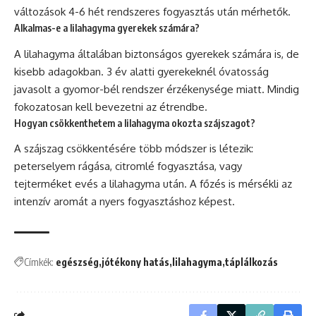
változások 4-6 hét rendszeres fogyasztás után mérhetők.
Alkalmas-e a lilahagyma gyerekek számára?
A lilahagyma általában biztonságos gyerekek számára is, de
kisebb adagokban. 3 év alatti gyerekeknél óvatosság
javasolt a gyomor-bél rendszer érzékenysége miatt. Mindig
fokozatosan kell bevezetni az étrendbe.
Hogyan csökkenthetem a lilahagyma okozta szájszagot?
A szájszag csökkentésére több módszer is létezik:
peterselyem rágása, citromlé fogyasztása, vagy
tejterméket evés a lilahagyma után. A főzés is mérsékli az
intenzív aromát a nyers fogyasztáshoz képest.
Címkék:
egészség
jótékony hatás
lilahagyma
táplálkozás