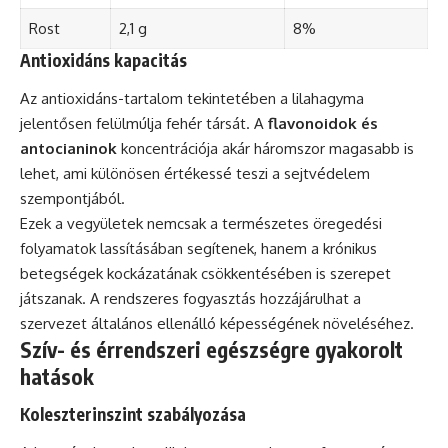
Rost
2,1 g
8%
Antioxidáns kapacitás
Az antioxidáns-tartalom tekintetében a lilahagyma
jelentősen felülmúlja fehér társát. A
flavonoidok és
antocianinok
koncentrációja akár háromszor magasabb is
lehet, ami különösen értékessé teszi a sejtvédelem
szempontjából.
Ezek a vegyületek nemcsak a természetes öregedési
folyamatok lassításában segítenek, hanem a krónikus
betegségek kockázatának csökkentésében is szerepet
játszanak. A rendszeres fogyasztás hozzájárulhat a
szervezet általános ellenálló képességének növeléséhez.
Szív- és érrendszeri egészségre gyakorolt
hatások
Koleszterinszint szabályozása