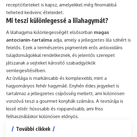
receptötleteket is kapsz, amelyekkel még finomabbá
teheted kedvenc ételeidet.
Mi teszi különlegessé a lilahagymát?
A lilahagyma különlegességét elsősorban
magas
antocianin-tartalma
adja, amely a jellegzetes lila színért is
felelős. Ezek a természetes pigmentek erős antioxidáns
tulajdonságokkal rendelkeznek, és jelentős szerepet
játszanak a sejteket károsító szabadgyökök
semlegesítésében.
Az ízvilága is markánsabb és komplexebb, mint a
hagyományos fehér hagymáé. Enyhén édes jegyeket is
tartalmaz a jellegzetes csípősség mellett, ami különösen
vonzóvá teszi a gourmet konyhák számára. A textúrája is
kissé eltér: húsosabb és roppanósabb, ami friss
felhasználáskor különösen előnyös.
További cikkek