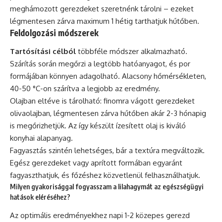
meghámozott gerezdeket szeretnénk tárolni – ezeket
légmentesen zárva maximum 1 hétig tarthatjuk hűtőben.
Feldolgozási módszerek
Tartósítási célból
többféle módszer alkalmazható.
Szárítás során megőrzi a legtöbb hatóanyagot, és por
formájában könnyen adagolható. Alacsony hőmérsékleten,
40-50 °C-on szárítva a legjobb az eredmény.
Olajban eltéve is tárolható: finomra vágott gerezdeket
olivaolajban, légmentesen zárva hűtőben akár 2-3 hónapig
is megőrizhetjük. Az így készült ízesített olaj is kiváló
konyhai alapanyag.
Fagyasztás szintén lehetséges, bár a textúra megváltozik.
Egész gerezdeket vagy aprított formában egyaránt
fagyaszthatjuk, és főzéshez közvetlenül felhasználhatjuk.
Milyen gyakorisággal fogyasszam a lilahagymát az egészségügyi
hatások eléréséhez?
Az optimális eredményekhez napi 1-2 közepes gerezd