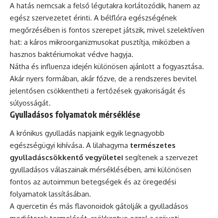
A hatás nemcsak a felső légutakra korlátozódik, hanem az
egész szervezetet érinti. A bélflóra egészségének
megőrzésében is fontos szerepet játszik, mivel szelektíven
hat: a káros mikroorganizmusokat pusztítja, miközben a
hasznos baktériumokat védve hagyja.
Nátha és influenza idején különösen ajánlott a fogyasztása.
Akár nyers formában, akár főzve, de a rendszeres bevitel
jelentősen csökkentheti a fertőzések gyakoriságát és
súlyosságát.
Gyulladásos folyamatok mérséklése
A krónikus gyulladás napjaink egyik legnagyobb
egészségügyi kihívása. A lilahagyma
természetes
gyulladáscsökkentő vegyületei
segítenek a szervezet
gyulladásos válaszainak mérséklésében, ami különösen
fontos az autoimmun betegségek és az öregedési
folyamatok lassításában.
A quercetin és más flavonoidok gátolják a gyulladásos