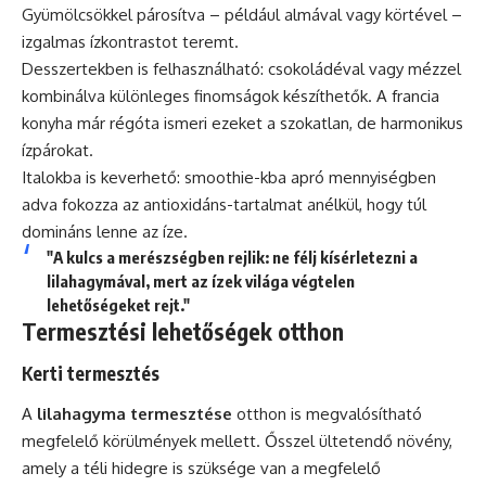
Gyümölcsökkel párosítva – például almával vagy körtével –
izgalmas ízkontrastot teremt.
Desszertekben is felhasználható: csokoládéval vagy mézzel
kombinálva különleges finomságok készíthetők. A francia
konyha már régóta ismeri ezeket a szokatlan, de harmonikus
ízpárokat.
Italokba is keverhető: smoothie-kba apró mennyiségben
adva fokozza az antioxidáns-tartalmat anélkül, hogy túl
domináns lenne az íze.
"A kulcs a merészségben rejlik: ne félj kísérletezni a
lilahagymával, mert az ízek világa végtelen
lehetőségeket rejt."
Termesztési lehetőségek otthon
Kerti termesztés
A
lilahagyma termesztése
otthon is megvalósítható
megfelelő körülmények mellett. Ősszel ültetendő növény,
amely a téli hidegre is szüksége van a megfelelő