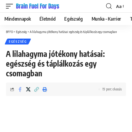
Aa
Font
Resizer
Mindennapok
Életmód
Egészség
Munka – Karrier
BFFD
>
Egészség
>
A lilahagyma jótékony hatásai: egészség és táplálkozás egy csomagban
EGÉSZSÉG
A lilahagyma jótékony hatásai:
egészség és táplálkozás egy
csomagban
19 perc olvasás