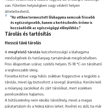
van. Fűtetlen helyiségben vagy védett helyen
átteleltezhető.
"Az otthon termesztett lilahagyma nemcsak frissebb
és egészségesebb, hanem a kertészkedés öröme is
hozzáadódik az egészségügyi előnyökhöz."
Tárolás és tartósítás
Hosszú távú tárolás
A
megfelelő tárolás
kulcsfontosságú a lilahagyma
minőségének és hatóanyag-tartalmának megőrzésében.
Friss állapotban száraz, szellős helyen, 15-18 °C-on tárolható
a leghosszabb ideig.
Fonatba kötve vagy hálós zsákban függesztve a legjobb a
tárolás, mivel így biztosított a levegő áramlása. Kerülni kell
a műanyag zacskókat és zárt tárolókat, mert ezekben
penészedésre hajlamos.
A hűtőszekrény nem ideális tárolóhely, mivel a magas
páratartalom és a hideg káros lehet. Kivétel ez alól, ha már