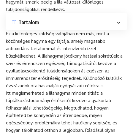
hagymát ismerik, pedig a lila változat különleges
tulajdonságokkal rendelkezik.
Tartalom
Ez a különleges zöldség valójában nem más, mint a
közönséges hagyma egy fajtája, amely magasabb
antioxidáns-tartalommal és intenzívebb ízzel
büszkélkedhet. A lilahagyma jótékony hatásai sokrétűek: a
szív- és érrendszeri egészség támogatásától kezdve a
gyulladáscsökkentő tulajdonságokon át egészen az
immunrendszer erősítéséig terjednek. Különböző kultúrák
évszázadok óta használják gyógyászati célokra is.
Itt megismerheted a lilahagyma minden titkát: a
táplálkozástudományi értékeitől kezdve a gyakorlati
felhasználási lehetőségekig. Megtudhatod, hogyan
építheted be könnyedén az étrendedbe, milyen
egészségügyi problémákra lehet hatékony segítség, és
hogyan tárolhatod otthon a legjobban. Ráadásul olyan