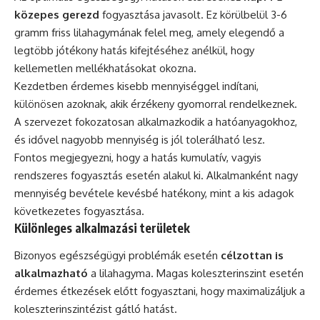
közepes gerezd
fogyasztása javasolt. Ez körülbelül 3-6
gramm friss lilahagymának felel meg, amely elegendő a
legtöbb jótékony hatás kifejtéséhez anélkül, hogy
kellemetlen mellékhatásokat okozna.
Kezdetben érdemes kisebb mennyiséggel indítani,
különösen azoknak, akik érzékeny gyomorral rendelkeznek.
A szervezet fokozatosan alkalmazkodik a hatóanyagokhoz,
és idővel nagyobb mennyiség is jól tolerálható lesz.
Fontos megjegyezni, hogy a hatás kumulatív, vagyis
rendszeres fogyasztás esetén alakul ki. Alkalmanként nagy
mennyiség bevétele kevésbé hatékony, mint a kis adagok
következetes fogyasztása.
Különleges alkalmazási területek
Bizonyos egészségügyi problémák esetén
célzottan is
alkalmazható
a lilahagyma. Magas koleszterinszint esetén
érdemes étkezések előtt fogyasztani, hogy maximalizáljuk a
koleszterinszintézist gátló hatást.