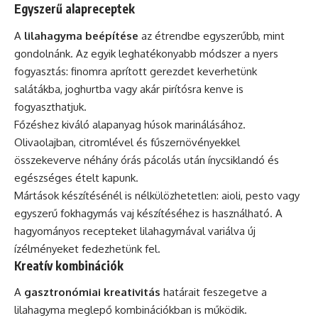
Egyszerű alapreceptek
A
lilahagyma beépítése
az étrendbe egyszerűbb, mint
gondolnánk. Az egyik leghatékonyabb módszer a nyers
fogyasztás: finomra aprított gerezdet keverhetünk
salátákba, joghurtba vagy akár pirítósra kenve is
fogyaszthatjuk.
Főzéshez kiváló alapanyag húsok marinálásához.
Olivaolajban, citromlével és fűszernövényekkel
összekeverve néhány órás pácolás után ínycsiklandó és
egészséges ételt kapunk.
Mártások készítésénél is nélkülözhetetlen: aioli, pesto vagy
egyszerű fokhagymás vaj készítéséhez is használható. A
hagyományos recepteket lilahagymával variálva új
ízélményeket fedezhetünk fel.
Kreatív kombinációk
A
gasztronómiai kreativitás
határait feszegetve a
lilahagyma meglepő kombinációkban is működik.