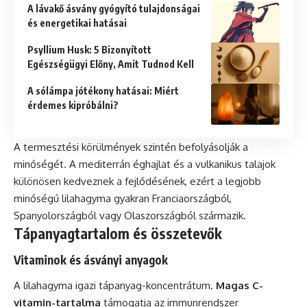
A lávakő ásvány gyógyító tulajdonságai
és energetikai hatásai
Psyllium Husk: 5 Bizonyított
Egészségügyi Előny, Amit Tudnod Kell
A sólámpa jótékony hatásai: Miért
érdemes kipróbálni?
A termesztési körülmények szintén befolyásolják a
minőségét. A mediterrán éghajlat és a vulkanikus talajok
különösen kedveznek a fejlődésének, ezért a legjobb
minőségű lilahagyma gyakran Franciaországból,
Spanyolországból vagy Olaszországból származik.
Tápanyagtartalom és összetevők
Vitaminok és ásványi anyagok
A lilahagyma igazi tápanyag-koncentrátum.
Magas C-
vitamin-tartalma
támogatja az immunrendszer