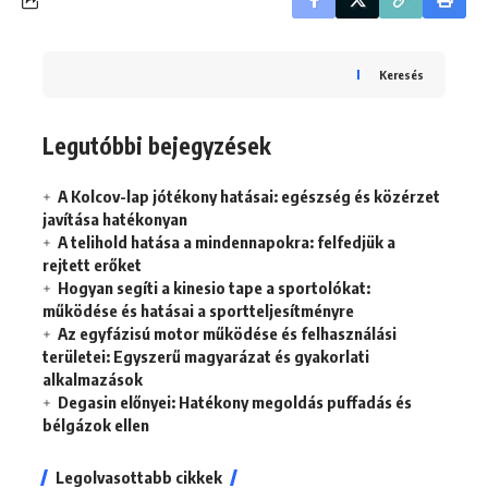
Keresés
Legutóbbi bejegyzések
A Kolcov-lap jótékony hatásai: egészség és közérzet
javítása hatékonyan
A telihold hatása a mindennapokra: felfedjük a
rejtett erőket
Hogyan segíti a kinesio tape a sportolókat:
működése és hatásai a sportteljesítményre
Az egyfázisú motor működése és felhasználási
területei: Egyszerű magyarázat és gyakorlati
alkalmazások
Degasin előnyei: Hatékony megoldás puffadás és
bélgázok ellen
Legolvasottabb cikkek