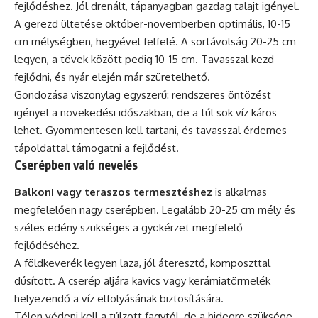
fejlődéshez. Jól drenált, tápanyagban gazdag talajt igényel.
A gerezd ültetése október-novemberben optimális, 10-15
cm mélységben, hegyével felfelé. A sortávolság 20-25 cm
legyen, a tövek között pedig 10-15 cm. Tavasszal kezd
fejlődni, és nyár elején már szüretelhető.
Gondozása viszonylag egyszerű: rendszeres öntözést
igényel a növekedési időszakban, de a túl sok víz káros
lehet. Gyommentesen kell tartani, és tavasszal érdemes
tápoldattal támogatni a fejlődést.
Cserépben való nevelés
Balkoni vagy teraszos termesztéshez
is alkalmas
megfelelően nagy cserépben. Legalább 20-25 cm mély és
széles edény szükséges a gyökérzet megfelelő
fejlődéséhez.
A földkeverék legyen laza, jól áteresztő, komposzttal
dúsított. A cserép aljára kavics vagy kerámiatörmelék
helyezendő a víz elfolyásának biztosítására.
Télen védeni kell a túlzott fagytól, de a hidegre szüksége