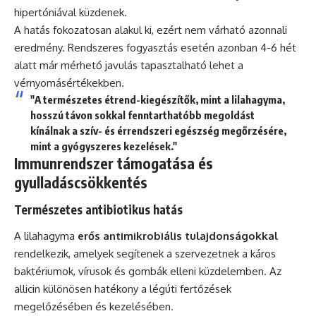
hipertóniával küzdenek.
A hatás fokozatosan alakul ki, ezért nem várható azonnali
eredmény. Rendszeres fogyasztás esetén azonban 4-6 hét
alatt már mérhető javulás tapasztalható lehet a
vérnyomásértékekben.
"A természetes étrend-kiegészítők, mint a lilahagyma,
hosszú távon sokkal fenntarthatóbb megoldást
kínálnak a szív- és érrendszeri egészség megőrzésére,
mint a gyógyszeres kezelések."
Immunrendszer támogatása és
gyulladáscsökkentés
Természetes antibiotikus hatás
A lilahagyma
erős antimikrobiális tulajdonságokkal
rendelkezik, amelyek segítenek a szervezetnek a káros
baktériumok, vírusok és gombák elleni küzdelemben. Az
allicin különösen hatékony a légúti fertőzések
megelőzésében és kezelésében.