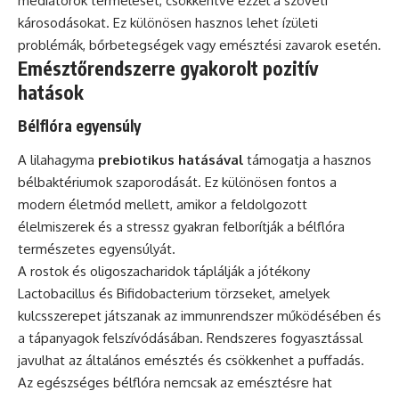
mediátorok termelését, csökkentve ezzel a szöveti
károsodásokat. Ez különösen hasznos lehet ízületi
problémák, bőrbetegségek vagy emésztési zavarok esetén.
Emésztőrendszerre gyakorolt pozitív
hatások
Bélflóra egyensúly
A lilahagyma
prebiotikus hatásával
támogatja a hasznos
bélbaktériumok szaporodását. Ez különösen fontos a
modern életmód mellett, amikor a feldolgozott
élelmiszerek és a stressz gyakran felborítják a bélflóra
természetes egyensúlyát.
A rostok és oligoszacharidok táplálják a jótékony
Lactobacillus és Bifidobacterium törzseket, amelyek
kulcsszerepet játszanak az immunrendszer működésében és
a tápanyagok felszívódásában. Rendszeres fogyasztással
javulhat az általános emésztés és csökkenhet a puffadás.
Az egészséges bélflóra nemcsak az emésztésre hat