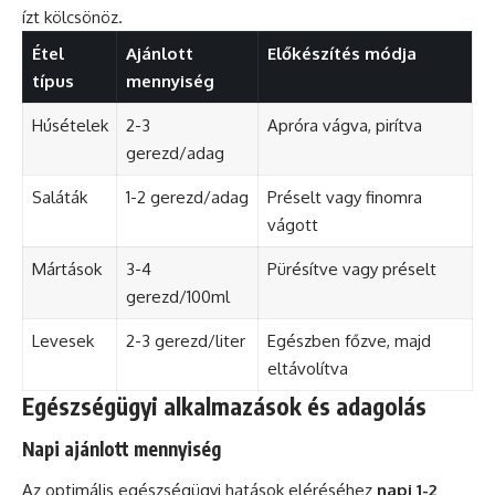
ízt kölcsönöz.
Étel
Ajánlott
Előkészítés módja
típus
mennyiség
Húsételek
2-3
Apróra vágva, pirítva
gerezd/adag
Saláták
1-2 gerezd/adag
Préselt vagy finomra
vágott
Mártások
3-4
Pürésítve vagy préselt
gerezd/100ml
Levesek
2-3 gerezd/liter
Egészben főzve, majd
eltávolítva
Egészségügyi alkalmazások és adagolás
Napi ajánlott mennyiség
Az optimális egészségügyi hatások eléréséhez
napi 1-2