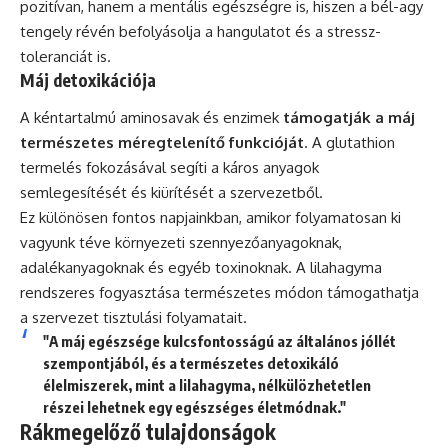
pozitívan, hanem a mentális egészségre is, hiszen a bél-agy
tengely révén befolyásolja a hangulatot és a stressz-
toleranciát is.
Máj detoxikációja
A kéntartalmú aminosavak és enzimek
támogatják a máj
természetes méregtelenítő funkcióját
. A glutathion
termelés fokozásával segíti a káros anyagok
semlegesítését és kiürítését a szervezetből.
Ez különösen fontos napjainkban, amikor folyamatosan ki
vagyunk téve környezeti szennyezőanyagoknak,
adalékanyagoknak és egyéb toxinoknak. A lilahagyma
rendszeres fogyasztása természetes módon támogathatja
a szervezet tisztulási folyamatait.
"A máj egészsége kulcsfontosságú az általános jóllét
szempontjából, és a természetes detoxikáló
élelmiszerek, mint a lilahagyma, nélkülözhetetlen
részei lehetnek egy egészséges életmódnak."
Rákmegelőző tulajdonságok