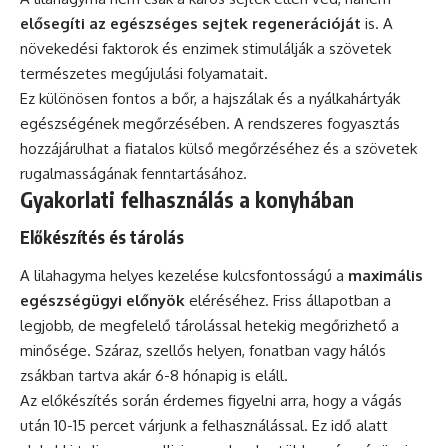
elősegíti az egészséges sejtek regenerációját
is. A
növekedési faktorok és enzimek stimulálják a szövetek
természetes megújulási folyamatait.
Ez különösen fontos a bőr, a hajszálak és a nyálkahártyák
egészségének megőrzésében. A rendszeres fogyasztás
hozzájárulhat a fiatalos külső megőrzéséhez és a szövetek
rugalmasságának fenntartásához.
Gyakorlati felhasználás a konyhában
Előkészítés és tárolás
A lilahagyma helyes kezelése kulcsfontosságú a
maximális
egészségügyi előnyök
eléréséhez. Friss állapotban a
legjobb, de megfelelő tárolással hetekig megőrizhető a
minősége. Száraz, szellős helyen, fonatban vagy hálós
zsákban tartva akár 6-8 hónapig is eláll.
Az előkészítés során érdemes figyelni arra, hogy a vágás
után 10-15 percet várjunk a felhasználással. Ez idő alatt