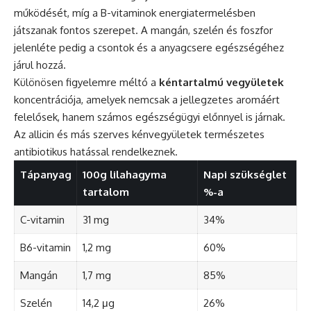
működését, míg a B-vitaminok energiatermelésben
játszanak fontos szerepet. A mangán, szelén és foszfor
jelenléte pedig a csontok és a anyagcsere egészségéhez
járul hozzá.
Különösen figyelemre méltó a
kéntartalmú vegyületek
koncentrációja, amelyek nemcsak a jellegzetes aromáért
felelősek, hanem számos egészségügyi előnnyel is járnak.
Az allicin és más szerves kénvegyületek természetes
antibiotikus hatással rendelkeznek.
Tápanyag
100g lilahagyma
Napi szükséglet
tartalom
%-a
C-vitamin
31 mg
34%
B6-vitamin
1,2 mg
60%
Mangán
1,7 mg
85%
Szelén
14,2 μg
26%