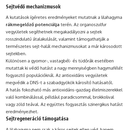
Sejtvédő mechanizmusok
A kutatások ígéretes eredményeket mutatnak a lilahagyma
rákmegelőző potenciálja
terén. Az organoszulfur
vegyületek segíthetnek megakadályozni a sejtek
rosszindulatú átalakulását, valamint támogathatják a
természetes sejt-halál mechanizmusokat a már károsodott
sejtekben.
Különösen a gyomor-, vastagbél- és tüdőrák esetében
mutattak ki védő hatást a nagy mennyiségben hagymafélét
fogyasztó populációknál. Az antioxidáns vegyületek
megvédik a DNS-t a szabadgyökök károsító hatásaitól.
A hatás fokozható más antioxidáns-gazdag élelmiszerekkel
való kombinálással, például paradicsommal, brokkolival
vagy zöld teával. Az együttes fogyasztás szinergikus hatást
eredményezhet.
Sejtregeneráció támogatása
A lilahagyma nem csak a káros sejtek ellen véd, hanem