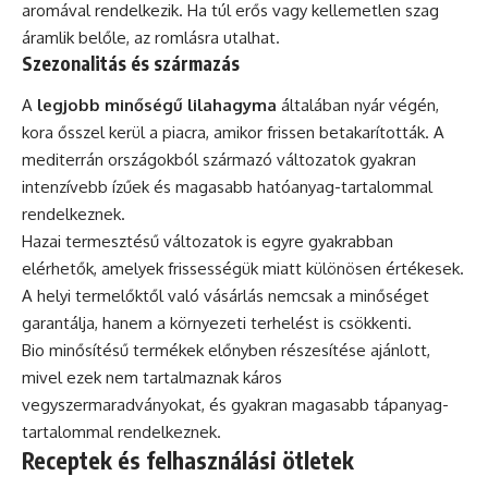
aromával rendelkezik. Ha túl erős vagy kellemetlen szag
áramlik belőle, az romlásra utalhat.
Szezonalitás és származás
A
legjobb minőségű lilahagyma
általában nyár végén,
kora ősszel kerül a piacra, amikor frissen betakarították. A
mediterrán országokból származó változatok gyakran
intenzívebb ízűek és magasabb hatóanyag-tartalommal
rendelkeznek.
Hazai termesztésű változatok is egyre gyakrabban
elérhetők, amelyek frissességük miatt különösen értékesek.
A helyi termelőktől való vásárlás nemcsak a minőséget
garantálja, hanem a környezeti terhelést is csökkenti.
Bio minősítésű termékek előnyben részesítése ajánlott,
mivel ezek nem tartalmaznak káros
vegyszermaradványokat, és gyakran magasabb tápanyag-
tartalommal rendelkeznek.
Receptek és felhasználási ötletek