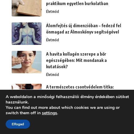
praktikum egyetlen burkolatban
Életmód
Álomfejtés új dimenzióban – fedezd fel
önmagad az Álmoskönyv segítségével
Életmód
A havita kollagén szerepe a bőr
egészségében: Mit mondanak a
kutatások?
Életmód
A természetes csontvédelem titka:
tojáshéj por
A weboldalon a minőségi felhasználói élmény érdekében sütiket
Életmód
használunk.
You can find out more about which cookies we are using or
switch them off in
settings
.
Generáltervezési trendek 2025-ben:
Digitalizáció, fenntarthatóság és
Elfogad
költségoptimalizálás