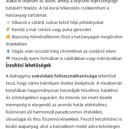
alakul ki teljesen az allicin, amely a legtöbb egészségügyi
hatásért felelős. A túl korai hőkezelés csökkentheti a
hatóanyag-tartalmat.
Válaszd a szilárd, száraz külső héjú példányokat
Kerüld a már csírázó vagy puha gerezdet
Alacsony hőmérsékleten főzd a hatóanyagok megőrzése
érdekében
Vágás után locsold meg citromlével az oxidáció ellen
Használj nyers formában is salátákban vagy mártásokban
Ízesítési lehetőségek
A lilahagyma
sokoldalú felhasználhatósága
lehetővé
teszi, hogy szinte bármilyen ételbe beépítsük. A mediterrán
konyhában hagyományosan használják húsokhoz, halakhoz
és zöldségekhez egyaránt. Az intenzív íze miatt kisebb
mennyiség is elegendő az aromás hatás eléréséhez.
Különösen jól harmonizál paradicsomos ételekkel,
olivaolajjal és friss fűszernövényekkel. Pesztó készítéshez is
kiváló alapanyag, ahol a bazsalikom mellé adva különleges