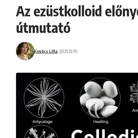
Az ezüstkolloid előnye
útmutató
Kovács Lilla
2025.12.19.