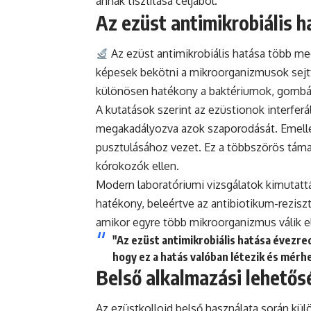
annak tisztítása céljából.
Az ezüst antimikrobiális 
Az ezüst antimikrobiális hatása több m
képesek bekötni a mikroorganizmusok sejt
különösen hatékony a baktériumok, gombák
A kutatások szerint az ezüstionok interfer
megakadályozva azok szaporodását. Emellet
pusztulásához vezet. Ez a többszörös tám
kórokozók ellen.
Modern laboratóriumi vizsgálatok kimutatt
hatékony, beleértve az antibiotikum-rezisz
amikor egyre több mikroorganizmus válik 
"Az ezüst antimikrobiális hatása évezr
hogy ez a hatás valóban létezik és mérhe
Belső alkalmazási lehető
Az ezüstkolloid belső használata során külö