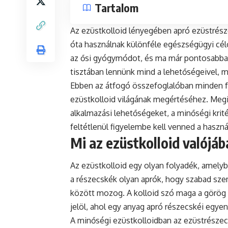
Tartalom
Az ezüstkolloid lényegében apró ezüstrész
óta használnak különféle egészségügyi cél
az ősi gyógymódot, és ma már pontosabba
tisztában lennünk mind a lehetőségeivel, mi
Ebben az átfogó összefoglalóban minden f
ezüstkolloid világának megértéséhez. Megi
alkalmazási lehetőségeket, a minőségi kri
feltétlenül figyelembe kell venned a használ
Mi az ezüstkolloid valójá
Az ezüstkolloid egy olyan folyadék, amel
a részecskék olyan aprók, hogy szabad sze
között mozog. A kolloid szó maga a görög "
jelöl, ahol egy anyag apró részecskéi egye
A minőségi ezüstkolloidban az ezüstrészec