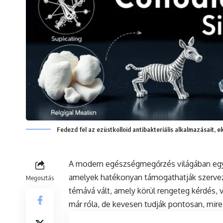
Fedezd fel az ezüstkolloid antibakteriális alkalmazásait, e
A modern egészségmegőrzés világában egyre
amelyek hatékonyan támogathatják szerve
Megosztás
témává vált, amely körül rengeteg kérdés, v
már róla, de kevesen tudják pontosan, mire