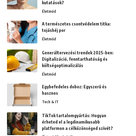
kutatások?
Életmód
A természetes csontvédelem titka:
tojáshéj por
Életmód
Generáltervezési trendek 2025-ben:
Digitalizáció, fenntarthatóság és
költségoptimalizálás
Életmód
Egybefedeles doboz: Egyszerű és
hasznos
Tech & IT
TikTok tartalomgyártás: Hogyan
érheted el a legdinamikusabb
platformon a célközönséged szívét?