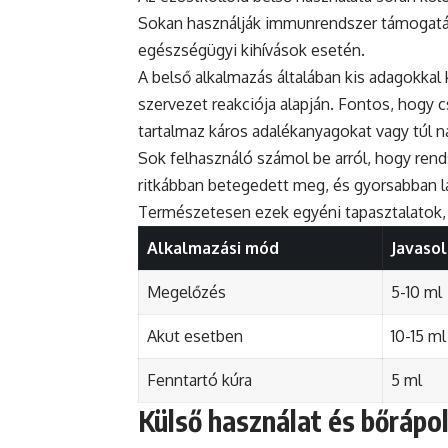
Sokan használják immunrendszer támogatá
egészségügyi kihívások esetén.
A belső alkalmazás általában kis adagokka
szervezet reakciója alapján. Fontos, hogy 
tartalmaz káros adalékanyagokat vagy túl n
Sok felhasználó számol be arról, hogy rends
ritkábban betegedett meg, és gyorsabban 
Természetesen ezek egyéni tapasztalatok, 
Alkalmazási mód
Javasol
Megelőzés
5-10 ml
Akut esetben
10-15 ml
Fenntartó kúra
5 ml
Külső használat és bőrápo