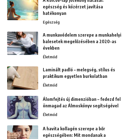
A Kolcov-lap jótékony hatásai:
egészség és közérzet javítása
hatékonyan
Egészség
A munkavédelem szerepe a munkahelyi
balesetek megelőzésében a 2020-as
években
Életmód
Laminált padló – melegség, stílus és
praktikum egyetlen burkolatban
Életmód
Álomfejtés új dimenzióban – fedezd fel
önmagad az Álmoskönyv segítségével
Életmód
A havita kollagén szerepe a bőr
egészségében: Mit mondanak a