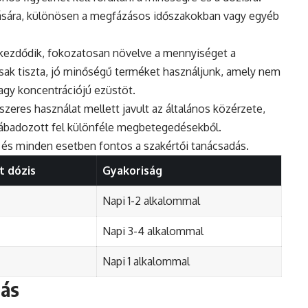
sára, különösen a megfázásos időszakokban vagy egyéb
l kezdődik, fokozatosan növelve a mennyiséget a
csak tiszta, jó minőségű terméket használjunk, amely nem
agy koncentrációjú ezüstöt.
zeres használat mellett javult az általános közérzete,
lábadozott fel különféle megbetegedésekből.
és minden esetben fontos a szakértői tanácsadás.
t dózis
Gyakoriság
Napi 1-2 alkalommal
Napi 3-4 alkalommal
Napi 1 alkalommal
lás