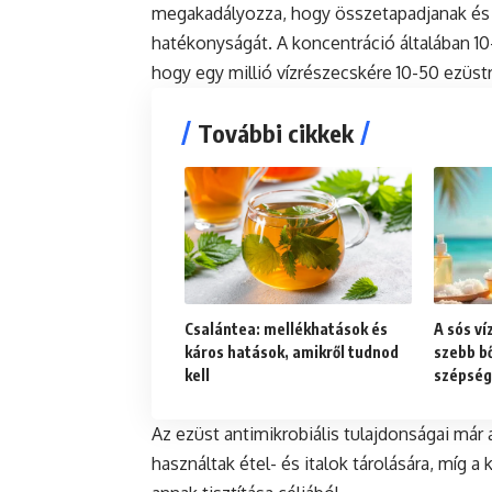
megakadályozza, hogy összetapadjanak és ki
hatékonyságát. A koncentráció általában 10-
hogy egy millió vízrészecskére 10-50 ezüst
További cikkek
Csalántea: mellékhatások és
A sós ví
káros hatások, amikről tudnod
szebb b
kell
szépség
Az ezüst antimikrobiális tulajdonságai már
használtak étel- és italok tárolására, míg 