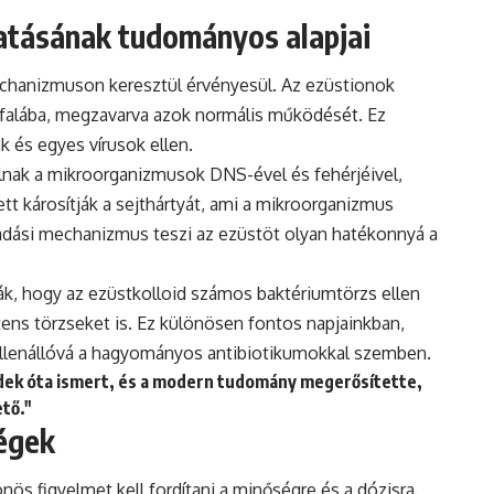
hatásának tudományos alapjai
echanizmuson keresztül érvényesül. Az ezüstionok
falába, megzavarva azok normális működését. Ez
 és egyes vírusok ellen.
álnak a mikroorganizmusok DNS-ével és fehérjéivel,
t károsítják a sejthártyát, ami a mikroorganizmus
adási mechanizmus teszi az ezüstöt olyan hatékonnyá a
ák, hogy az ezüstkolloid számos baktériumtörzs ellen
tens törzseket is. Ez különösen fontos napjainkban,
ellenállóvá a hagyományos antibiotikumokkal szemben.
edek óta ismert, és a modern tudomány megerősítette,
tő."
ségek
nös figyelmet kell fordítani a minőségre és a dózisra.