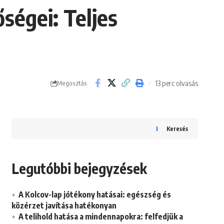
őségei: Teljes
13 perc olvasás
Megosztás
Keresés
Legutóbbi bejegyzések
A Kolcov-lap jótékony hatásai: egészség és
közérzet javítása hatékonyan
A telihold hatása a mindennapokra: felfedjük a