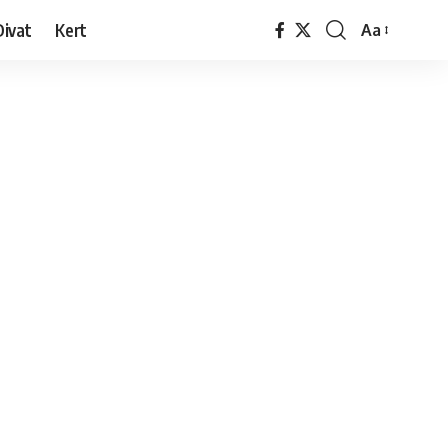
Divat
Kert
Aa
Font
Resizer