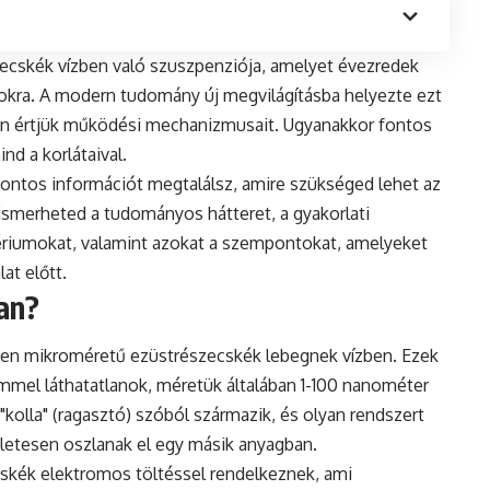
ecskék vízben való szuszpenziója, amelyet évezredek
okra. A modern tudomány új megvilágításba helyezte ezt
n értjük működési mechanizmusait. Ugyanakkor fontos
nd a korlátaival.
ontos információt megtalálsz, amire szükséged lehet az
smerheted a tudományos hátteret, a gyakorlati
tériumokat, valamint azokat a szempontokat, amelyeket
at előtt.
ban?
yben mikroméretű ezüstrészecskék lebegnek vízben. Ezek
mmel láthatatlanok, méretük általában 1-100 nanométer
kolla" (ragasztó) szóból származik, és olyan rendszert
nletesen oszlanak el egy másik anyagban.
skék elektromos töltéssel rendelkeznek, ami