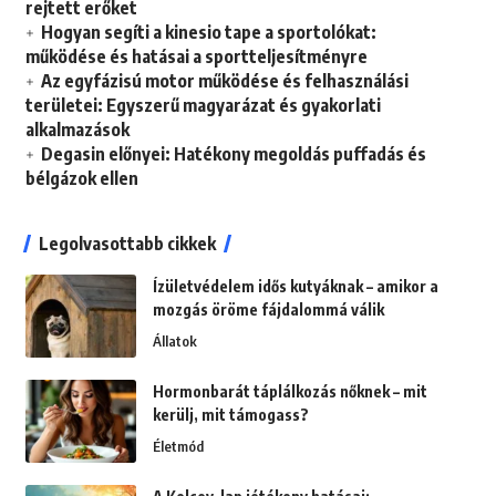
rejtett erőket
Hogyan segíti a kinesio tape a sportolókat:
működése és hatásai a sportteljesítményre
Az egyfázisú motor működése és felhasználási
területei: Egyszerű magyarázat és gyakorlati
alkalmazások
Degasin előnyei: Hatékony megoldás puffadás és
bélgázok ellen
Legolvasottabb cikkek
Ízületvédelem idős kutyáknak – amikor a
mozgás öröme fájdalommá válik
Állatok
Hormonbarát táplálkozás nőknek – mit
kerülj, mit támogass?
Életmód