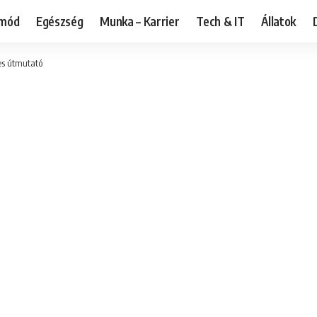
tmód
Egészség
Munka – Karrier
Tech & IT
Állatok
jes útmutató