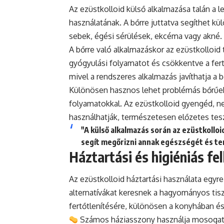
Az ezüstkolloid külső alkalmazása talán a
használatának. A bőrre juttatva segíthet k
sebek, égési sérülések, ekcéma vagy akné.
A bőrre való alkalmazáskor az ezüstkolloi
gyógyulási folyamatot és csökkentve a fert
mivel a rendszeres alkalmazás javíthatja a b
Különösen hasznos lehet problémás bőrűek
folyamatokkal. Az ezüstkolloid gyengéd, nem
használhatják, természetesen előzetes tesz
"A külső alkalmazás során az ezüstkoll
segít megőrizni annak egészségét és t
Háztartási és higiéniás fe
Az ezüstkolloid háztartási használata egy
alternatívákat keresnek a hagyományos tisz
fertőtlenítésére, különösen a konyhában é
Számos háziasszony használja mosogatás