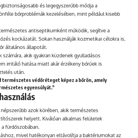
 legbiztonságosabb és legegyszerűbb módja a
ülönféle bőrproblémák kezelésében, mint például kisebb
d természetes antiseptikumként működik, segítve a
őzés kockázatát. Sokan használják kozmetikai célokra is,
őr általános állapotát.
 számára, akik gyakran küzdenek gyulladásos
 irritáló hatása miatt akár érzékeny bőrűek is
telés után.
oid természetes védőréteget képez a bőrön, amely
ermészetes egyensúlyát."
lhasználás
re népszerűbb azok körében, akik természetes
títószerek helyett. Kiválóan alkalmas felületek
s a fürdőszobában.
hoz, mivel hatékonyan eltávolítja a baktériumokat az