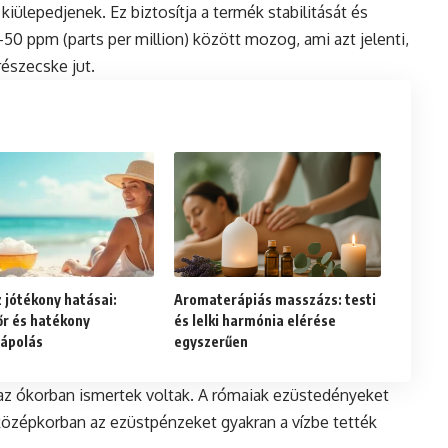
ülepedjenek. Ez biztosítja a termék stabilitását és
50 ppm (parts per million) között mozog, ami azt jelenti,
részecske jut.
z jótékony hatásai:
Aromaterápiás masszázs: testi
őr és hatékony
és lelki harmónia elérése
ápolás
egyszerűen
 az ókorban ismertek voltak. A rómaiak ezüstedényeket
a középkorban az ezüstpénzeket gyakran a vízbe tették