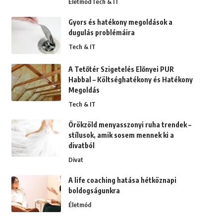
Életmód
Tech & IT
Gyors és hatékony megoldások a
dugulás problémáira
Tech & IT
A Tetőtér Szigetelés Előnyei PUR
Habbal – Költséghatékony és Hatékony
Megoldás
Tech & IT
Örökzöld menyasszonyi ruha trendek –
stílusok, amik sosem mennek ki a
divatból
Divat
A life coaching hatása hétköznapi
boldogságunkra
Életmód