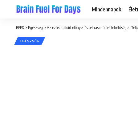
Mindennapok
Éle
BFFD
>
Egészség
>
Az ezüstkolloid előnyei és felhasználási lehetőségei: Tel
EGÉSZSÉG