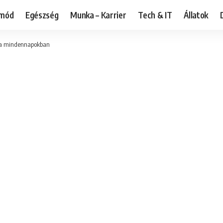
tmód
Egészség
Munka – Karrier
Tech & IT
Állatok
k a mindennapokban