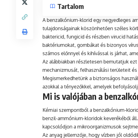
Tartalom
A benzalkónium-klorid egy negyedleges am
tulajdonságainak köszönhetően széles körb
baktericid, fungicid és részben virucid hatá
baktériumokat, gombákat és bizonyos vírus
számos előnnyel és kihívással is járhat, 
Az alábbiakban részletesen bemutatjuk ezt
mechanizmusát, felhasználási területeit é
Megismerkedhetünk a biztonságos használat
azokkal a tényezőkkel, amelyek befolyásol
Mi is valójában a benzalkó
Kémiai szempontból a benzalkónium-klorid e
benzil-ammónium-kloridok keverékéből áll
kapcsolódjon a mikroorganizmusok sejtmemb
Az anyag jellemzője, hogy vízben jól oldódi