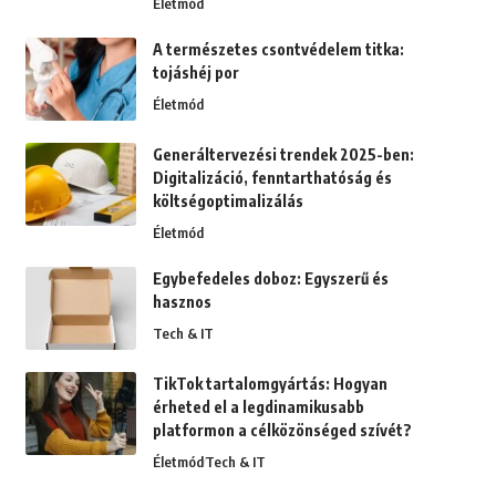
Életmód
A természetes csontvédelem titka:
tojáshéj por
Életmód
Generáltervezési trendek 2025-ben:
Digitalizáció, fenntarthatóság és
költségoptimalizálás
Életmód
Egybefedeles doboz: Egyszerű és
hasznos
Tech & IT
TikTok tartalomgyártás: Hogyan
érheted el a legdinamikusabb
platformon a célközönséged szívét?
Életmód
Tech & IT