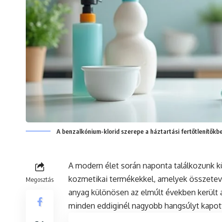
A benzalkónium-klorid szerepe a háztartási fertőtlenítőkb
A modern élet során naponta találkozunk kül
kozmetikai termékekkel, amelyek összetevő
Megosztás
anyag különösen az elmúlt években került 
minden eddiginél nagyobb hangsúlyt kapot