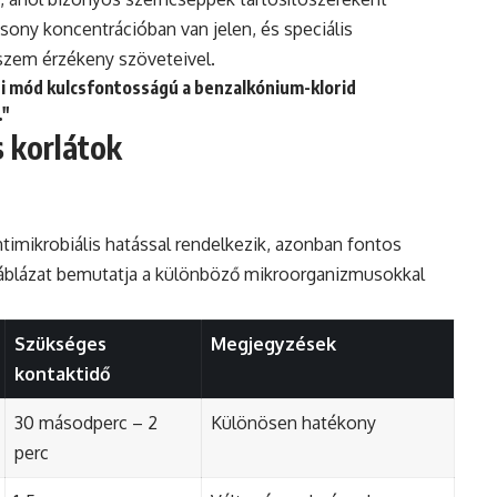
csony koncentrációban van jelen, és speciális
szem érzékeny szöveteivel.
si mód kulcsfontosságú a benzalkónium-klorid
."
 korlátok
timikrobiális hatással rendelkezik, azonban fontos
 táblázat bemutatja a különböző mikroorganizmusokkal
Szükséges
Megjegyzések
kontaktidő
30 másodperc – 2
Különösen hatékony
perc