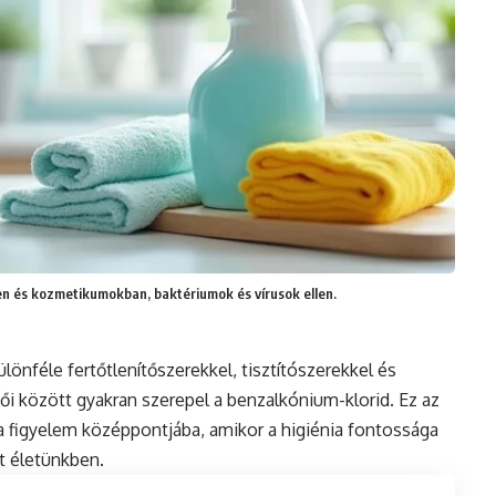
en és kozmetikumokban, baktériumok és vírusok ellen.
önféle fertőtlenítőszerekkel, tisztítószerekkel és
i között gyakran szerepel a benzalkónium-klorid. Ez az
a figyelem középpontjába, amikor a higiénia fontossága
t életünkben.