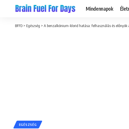
Mindennapok
Éle
BFFD
>
Egészség
>
A benzalkónium-klorid hatása: felhasználás és előnyö
EGÉSZSÉG