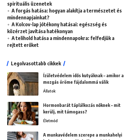
spirituális üzenetek
A forgás hatása: hogyan alakítja a természetet és
mindennapjainkat?
A Kolcov-lap jótékony hatásai: egészség és
közérzet javítása hatékonyan
A telihold hatása a mindennapokra: felfedjük a
rejtett erőket
Legolvasottabb cikkek
Ízületvédelem idős kutyáknak – amikor a
mozgás öröme fájdalommá válik
Állatok
Hormonbarát táplálkozás nőknek – mit
kerülj, mit támogass?
Életmód
A munkavédelem szerepe a munkahelyi