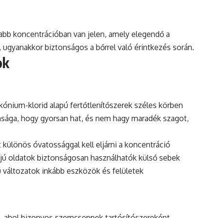
abb koncentrációban van jelen, amely elegendő a
ugyanakkor biztonságos a bőrrel való érintkezés során.
ok
nium-klorid alapú fertőtlenítőszerek széles körben
nsága, hogy gyorsan hat, és nem hagy maradék szagot,
t különös óvatossággal kell eljárni a koncentráció
jú oldatok biztonságosan használhatók külső sebek
ú változatok inkább eszközök és felületek
t, ahol bizonyos szemcseppek tartósítószereként