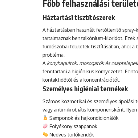
Főbb felhasználási terüle
Háztartási tisztítószerek
A háztartásban használt fertőtlenítő spray-
tartalmaznak benzalkónium-kloridot. Ezek
fürdőszobai felületek tisztításában, ahol
probléma.
A
konyhapultok, mosogatók és csaptelepek
fenntartani a higiénikus környezetet. Fon
kontaktidőtől és a koncentrációtól.
Személyes higiéniai termékek
Számos kozmetikai és személyes ápolási t
vagy antimikrobiális komponensként. Ilyen
Samponok és hajkondicionálók
Folyékony szappanok
Nedves törlőkendők