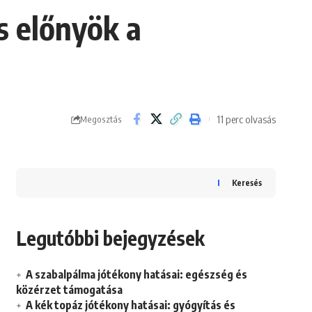
s előnyök a
11 perc olvasás
Megosztás
Keresés
Legutóbbi bejegyzések
A szabalpálma jótékony hatásai: egészség és
közérzet támogatása
A kék topáz jótékony hatásai: gyógyítás és