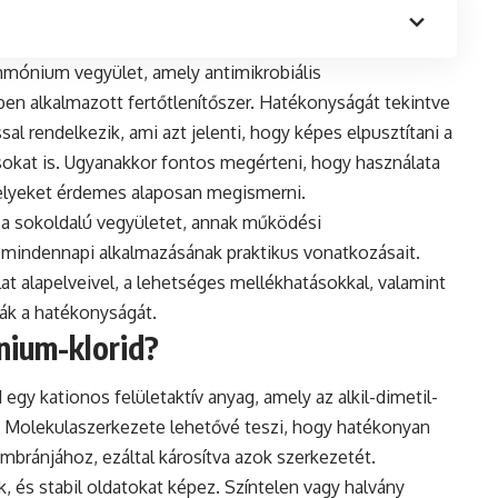
mónium vegyület, amely antimikrobiális
en alkalmazott fertőtlenítőszer. Hatékonyságát tekintve
ssal rendelkezik, ami azt jelenti, hogy képes elpusztítani a
okat is. Ugyanakkor fontos megérteni, hogy használata
amelyeket érdemes alaposan megismerni.
 a sokoldalú vegyületet, annak működési
s mindennapi alkalmazásának praktikus vonatkozásait.
 alapelveivel, a lehetséges mellékhatásokkal, valamint
ják a hatékonyságát.
nium-klorid?
gy kationos felületaktív anyag, amely az alkil-dimetil-
. Molekulaszerkezete lehetővé teszi, hogy hatékonyan
ránjához, ezáltal károsítva azok szerkezetét.
k, és stabil oldatokat képez. Színtelen vagy halvány