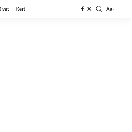
Divat
Kert
Aa
Font
Resizer