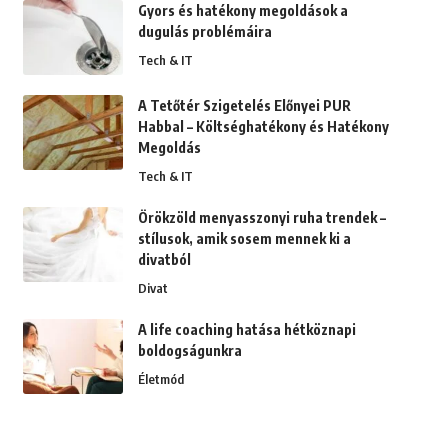
Gyors és hatékony megoldások a
dugulás problémáira
Tech & IT
A Tetőtér Szigetelés Előnyei PUR
Habbal – Költséghatékony és Hatékony
Megoldás
Tech & IT
Örökzöld menyasszonyi ruha trendek –
stílusok, amik sosem mennek ki a
divatból
Divat
A life coaching hatása hétköznapi
boldogságunkra
Életmód