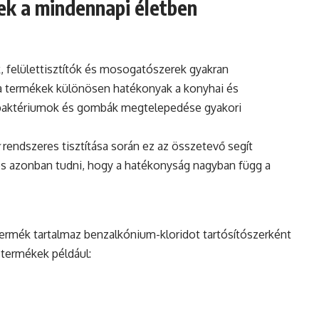
tek a mindennapi életben
k, felülettisztítók és mosogatószerek gyakran
 a termékek különösen hatékonyak a konyhai és
 a baktériumok és gombák megtelepedése gyakori
rendszeres tisztítása során ez az összetevő segít
tos azonban tudni, hogy a hatékonyság nagyban függ a
ermék tartalmaz benzalkónium-kloridot tartósítószerként
 termékek például: