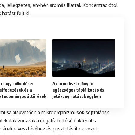
a, jellegzetes, enyhén aromás illattal. Koncentrációtól
hatást fejt ki.
ri agy működése:
A durumliszt előnyei:
felfedezések és a
egészséges táplálkozás és
b tudományos áttörések
jótékony hatások egyben
musa alapvetően a mikroorganizmusok sejtfalának
olekulák vonzzák a negatív töltésű bakteriális
tásának elvesztéséhez és pusztulásához vezet.