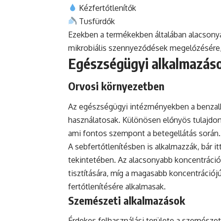
Kézfertőtlenítők
Tusfürdők
Ezekben a termékekben általában alacsony
mikrobiális szennyeződések megelőzésére, 
Egészségügyi alkalmazás
Orvosi környezetben
Az egészségügyi intézményekben a benzalkó
használatosak. Különösen előnyös tulajdo
ami fontos szempont a betegellátás során.
A sebfertőtlenítésben is alkalmazzák, bár it
tekintetében. Az alacsonyabb koncentráció
tisztítására, míg a magasabb koncentrációj
fertőtlenítésére alkalmasak.
Szemészeti alkalmazások
Érdekes felhasználási területe a szemésze