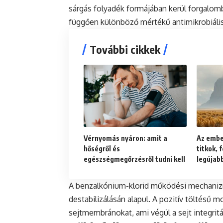
sárgás folyadék formájában kerül forgalomb
függően különböző mértékű antimikrobiális 
További cikkek
Vérnyomás nyáron: amit a
Az embe
hőségről és
titkok, 
egészségmegőrzésről tudni kell
legújab
A benzalkónium-klorid működési mechaniz
destabilizálásán alapul. A pozitív töltésű m
sejtmembránokat, ami végül a sejt integri