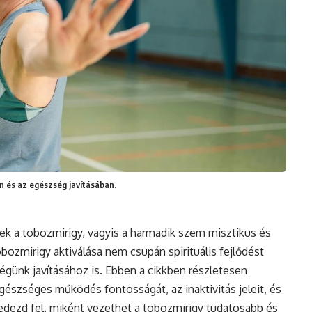
n és az egészség javításában.
k a tobozmirigy, vagyis a harmadik szem misztikus és
bozmirigy aktiválása nem csupán spirituális fejlődést
ségünk javításához is. Ebben a cikkben részletesen
észséges működés fontosságát, az inaktivitás jeleit, és
edezd fel, miként vezethet a tobozmirigy tudatosabb és