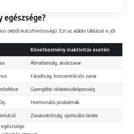
gy egészsége?
okból kulcsfontosságú. Ezt az alábbi táblázat is jól
Következmény inaktivitás esetén
sa
Álmatlanság, alvászavar
tmus
Fáradtság, koncentrációs zavar
rősítése
Gyengébb védekezőképesség
úly
Hormonális problémák
intuíció
Zavarodottság, spirituális blokk
y egészsége: