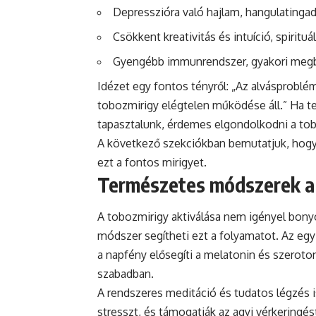
Depresszióra való hajlam, hangulatinga
Csökkent kreativitás és intuíció, spirituá
Gyengébb immunrendszer, gyakori meg
Idézet egy fontos tényről: „Az alvásproblé
tobozmirigy elégtelen működése áll.” Ha t
tapasztalunk, érdemes elgondolkodni a tob
A következő szekciókban bemutatjuk, hogya
ezt a fontos mirigyet.
Természetes módszerek a 
A tobozmirigy aktiválása nem igényel bony
módszer segítheti ezt a folyamatot. Az eg
a napfény elősegíti a melatonin és szeroto
szabadban.
A rendszeres meditáció és tudatos légzés is 
stresszt, és támogatják az agyi vérkeringé