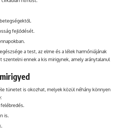
 cirkadián ritmust.
 betegségektől.
osság fejlődését.
dennapokban.
egészsége a test, az elme és a lélek harmóniájának
t szentelni ennek a kis mirigynek, amely aránytalanul
zmirigyed
féle tünetet is okozhat, melyek közül néhány könnyen
:
 felébredés.
n is.
k.