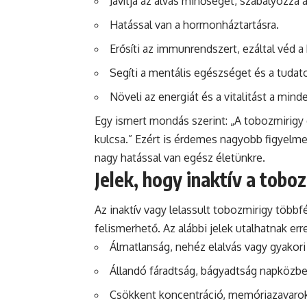
Javítja az alvás minőségét, szabályozza a
Hatással van a hormonháztartásra.
Erősíti az immunrendszert, ezáltal véd a
Segíti a mentális egészséget és a tudat
Növeli az energiát és a vitalitást a min
Egy ismert mondás szerint: „A tobozmirigy 
kulcsa.” Ezért is érdemes nagyobb figyelme
nagy hatással van egész életünkre.
Jelek, hogy inaktív a tobo
Az inaktív vagy lelassult tobozmirigy több
felismerhető. Az alábbi jelek utalhatnak erre
Álmatlanság, nehéz elalvás vagy gyakori
Állandó fáradtság, bágyadtság napközbe
Csökkent koncentráció, memóriazavaro