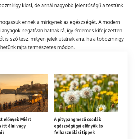
tobozmirigy kicsi, de annál nagyobb jelentőségű a testünk
mogassuk ennek a mirigynek az egészségét. A modern
yi anyagok negatívan hatnak rá, így érdemes kifejezetten
l is szó lesz, milyen jelek utalnak arra, ha a tobozmirigy
thetünk rajta természetes módon.
t előnyei: Miért
A pitypangmező csodái:
itt élni vagy
egészségügyi előnyök és
ni?
felhasználási tippek