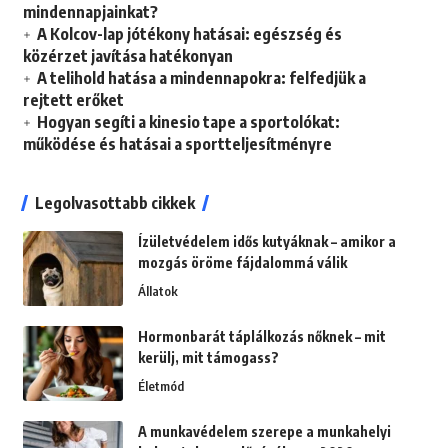
mindennapjainkat?
A Kolcov-lap jótékony hatásai: egészség és
közérzet javítása hatékonyan
A telihold hatása a mindennapokra: felfedjük a
rejtett erőket
Hogyan segíti a kinesio tape a sportolókat:
működése és hatásai a sportteljesítményre
Legolvasottabb cikkek
Ízületvédelem idős kutyáknak – amikor a
mozgás öröme fájdalommá válik
Állatok
Hormonbarát táplálkozás nőknek – mit
kerülj, mit támogass?
Életmód
A munkavédelem szerepe a munkahelyi