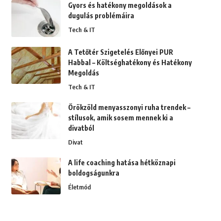
Gyors és hatékony megoldások a
dugulás problémáira
Tech & IT
A Tetőtér Szigetelés Előnyei PUR
Habbal – Költséghatékony és Hatékony
Megoldás
Tech & IT
Örökzöld menyasszonyi ruha trendek –
stílusok, amik sosem mennek ki a
divatból
Divat
A life coaching hatása hétköznapi
boldogságunkra
Életmód