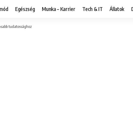
tmód
Egészség
Munka – Karrier
Tech & IT
Állatok
gasabb tudatossághoz