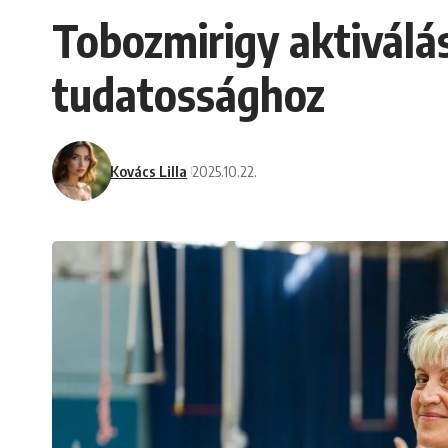
Tobozmirigy aktiválá
tudatossághoz
Kovács Lilla
2025.10.22.