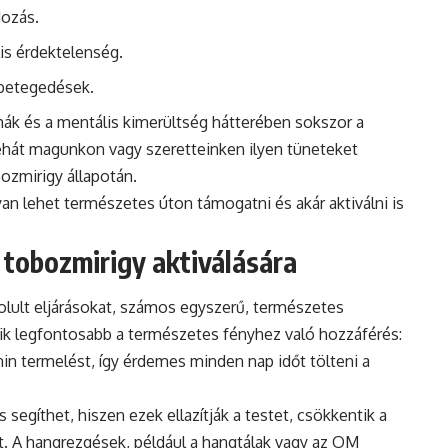
dozás.
lis érdektelenség.
betegedések.
mák és a mentális kimerültség hátterében sokszor a
ehát magunkon vagy szeretteinken ilyen tüneteket
ozmirigy állapotán.
n lehet természetes úton támogatni és akár aktiválni is
tobozmirigy aktiválására
olult eljárásokat, számos egyszerű, természetes
yik legfontosabb a természetes fényhez való hozzáférés:
nin termelést, így érdemes minden nap időt tölteni a
segíthet, hiszen ezek ellazítják a testet, csökkentik a
st. A hangrezgések, például a hangtálak vagy az OM