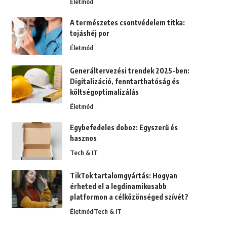
Életmód
A természetes csontvédelem titka:
tojáshéj por
Életmód
Generáltervezési trendek 2025-ben:
Digitalizáció, fenntarthatóság és
költségoptimalizálás
Életmód
Egybefedeles doboz: Egyszerű és
hasznos
Tech & IT
TikTok tartalomgyártás: Hogyan
érheted el a legdinamikusabb
platformon a célközönséged szívét?
Életmód
Tech & IT