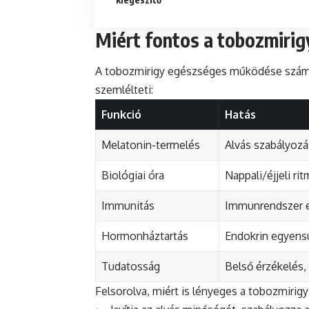
Miért fontos a tobozmiri
A tobozmirigy egészséges működése számos 
szemlélteti:
Funkció
Hatás
Melatonin-termelés
Alvás szabályozá
Biológiai óra
Nappali/éjjeli ri
Immunitás
Immunrendszer e
Hormonháztartás
Endokrin egyens
Tudatosság
Belső érzékelés, 
Felsorolva, miért is lényeges a tobozmirig