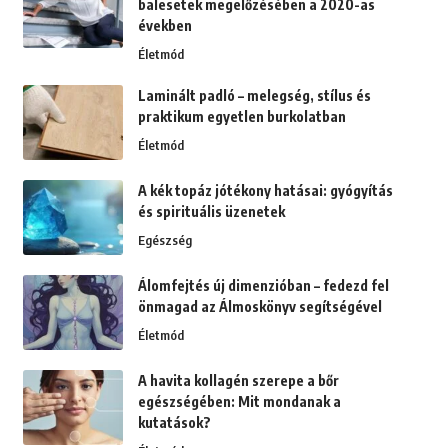
balesetek megelőzésében a 2020-as
években
Életmód
Laminált padló – melegség, stílus és
praktikum egyetlen burkolatban
Életmód
A kék topáz jótékony hatásai: gyógyítás
és spirituális üzenetek
Egészség
Álomfejtés új dimenzióban – fedezd fel
önmagad az Álmoskönyv segítségével
Életmód
A havita kollagén szerepe a bőr
egészségében: Mit mondanak a
kutatások?