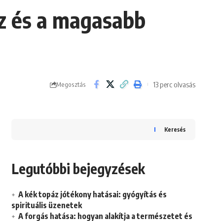
ez és a magasabb
13 perc olvasás
Megosztás
Keresés
Legutóbbi bejegyzések
A kék topáz jótékony hatásai: gyógyítás és
spirituális üzenetek
A forgás hatása: hogyan alakítja a természetet és