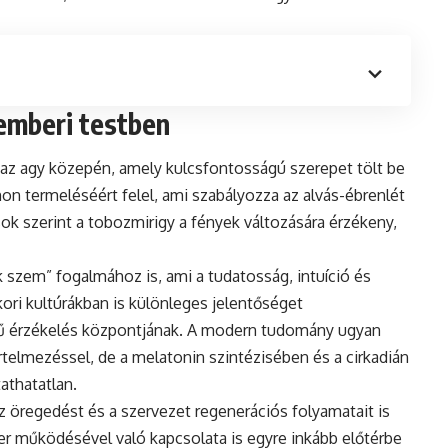
emberi testben
 az agy közepén, amely kulcsfontosságú szerepet tölt be
n termeléséért felel, ami szabályozza az alvás-ébrenlét
ások szerint a tobozmirigy a fények változására érzékeny,
k szem” fogalmához is, ami a tudatosság, intuíció és
ókori kultúrákban is különleges jelentőséget
ndű érzékelés központjának. A modern tudomány ugyan
rtelmezéssel, de a melatonin szintézisében és a cirkadián
athatatlan.
 öregedést és a szervezet regenerációs folyamatait is
r működésével való kapcsolata is egyre inkább előtérbe