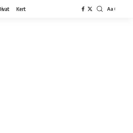
Divat
Kert
Aa
Font
Resizer