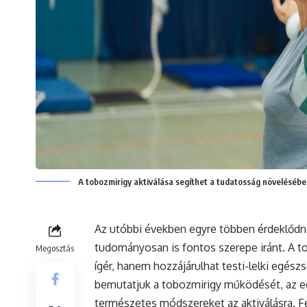
A tobozmirigy aktiválása segíthet a tudatosság növelésébe
Az utóbbi években egyre többen érdeklődne
tudományosan is fontos szerepe iránt. A to
Megosztás
ígér, hanem hozzájárulhat testi-lelki egész
bemutatjuk a tobozmirigy működését, az eg
természetes módszereket az aktiválásra. F