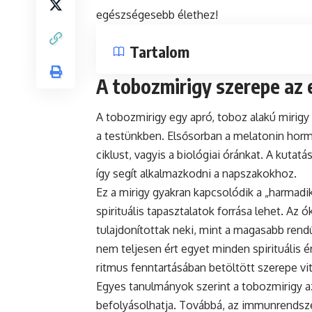
egészségesebb élethez!
Tartalom
A tobozmirigy szerepe az 
A tobozmirigy egy apró, toboz alakú mirigy
a testünkben. Elsősorban a melatonin hormo
ciklust, vagyis a biológiai óránkat. A kutat
így segít alkalmazkodni a napszakokhoz.
Ez a mirigy gyakran kapcsolódik a „harmadi
spirituális tapasztalatok forrása lehet. Az 
tulajdonítottak neki, mint a magasabb re
nem teljesen ért egyet minden spirituális é
ritmus fenntartásában betöltött szerepe vit
Egyes tanulmányok szerint a tobozmirigy az
befolyásolhatja. Továbbá, az immunrendsze