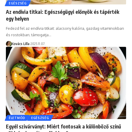
EGÉSZSÉG
Az endívia titkai: Egészségügyi előnyök és tápérték
egy helyen
Fedezd fel az endívia titkait: alacsony kalória, gazdag vitaminokban
és rostokban; támogatja…
Kovács Lilla
2025.11.07.
ÉLETMÓD
EGÉSZSÉG
Egyél szivárványt: Miért fontosak a különböző színű