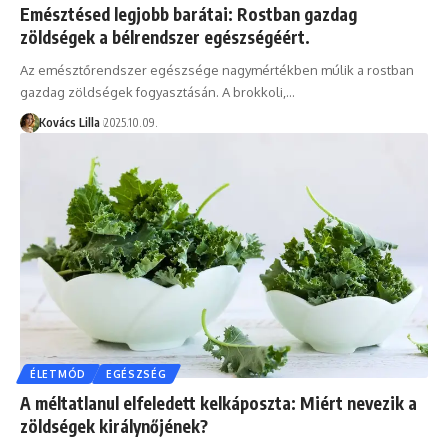
Emésztésed legjobb barátai: Rostban gazdag
zöldségek a bélrendszer egészségéért.
Az emésztőrendszer egészsége nagymértékben múlik a rostban
gazdag zöldségek fogyasztásán. A brokkoli,…
Kovács Lilla
2025.10.09.
ÉLETMÓD
EGÉSZSÉG
A méltatlanul elfeledett kelkáposzta: Miért nevezik a
zöldségek királynőjének?