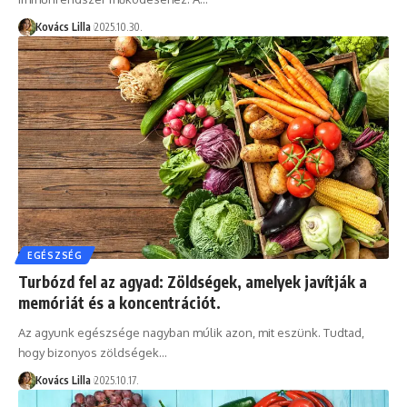
Kovács Lilla
2025.10.30.
EGÉSZSÉG
Turbózd fel az agyad: Zöldségek, amelyek javítják a
memóriát és a koncentrációt.
Az agyunk egészsége nagyban múlik azon, mit eszünk. Tudtad,
hogy bizonyos zöldségek…
Kovács Lilla
2025.10.17.