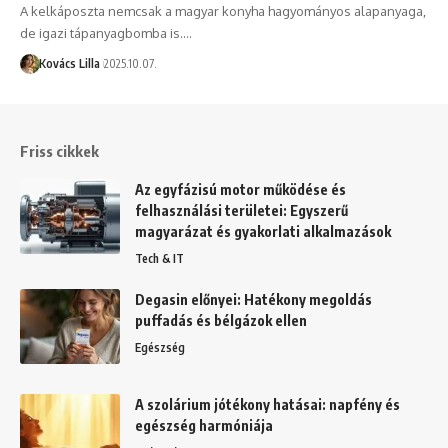
A kelkáposzta nemcsak a magyar konyha hagyományos alapanyaga,
de igazi tápanyagbomba is.…
Kovács Lilla
2025.10.07.
Friss cikkek
Az egyfázisú motor működése és
felhasználási területei: Egyszerű
magyarázat és gyakorlati alkalmazások
Tech & IT
Degasin előnyei: Hatékony megoldás
puffadás és bélgázok ellen
Egészség
A szolárium jótékony hatásai: napfény és
egészség harmóniája