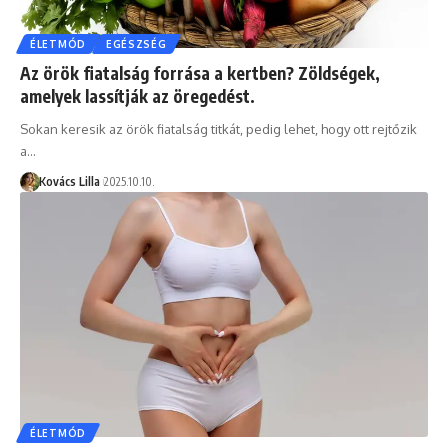
ÉLETMÓD
EGÉSZSÉG
Az örök fiatalság forrása a kertben? Zöldségek,
amelyek lassítják az öregedést.
Sokan keresik az örök fiatalság titkát, pedig lehet, hogy ott rejtőzik
a…
Kovács Lilla
2025.10.10.
ÉLETMÓD