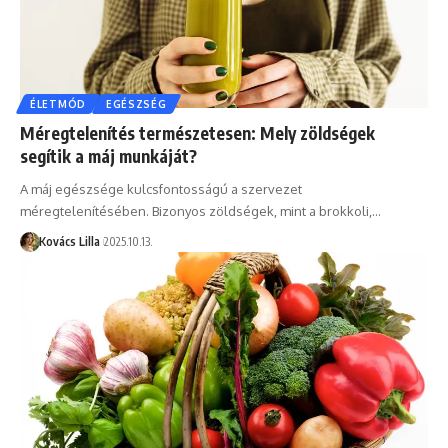
ÉLETMÓD
EGÉSZSÉG
Méregtelenítés természetesen: Mely zöldségek
segítik a máj munkáját?
A máj egészsége kulcsfontosságú a szervezet
méregtelenítésében. Bizonyos zöldségek, mint a brokkoli,…
Kovács Lilla
2025.10.13.