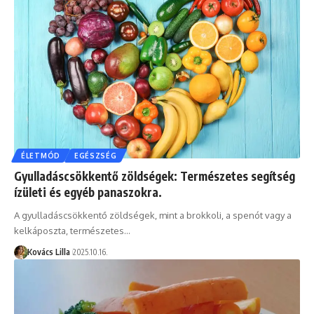
ÉLETMÓD
EGÉSZSÉG
Gyulladáscsökkentő zöldségek: Természetes segítség
ízületi és egyéb panaszokra.
A gyulladáscsökkentő zöldségek, mint a brokkoli, a spenót vagy a
kelkáposzta, természetes…
Kovács Lilla
2025.10.16.