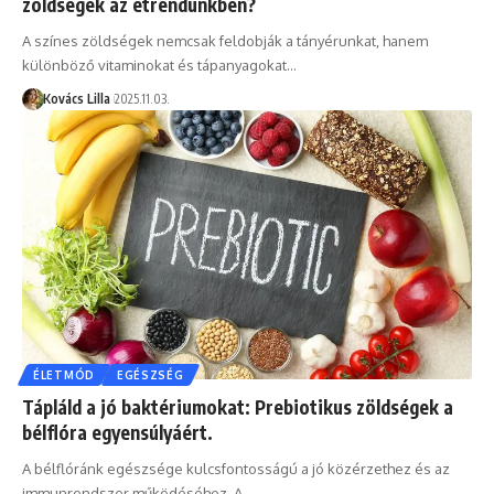
zöldségek az étrendünkben?
A színes zöldségek nemcsak feldobják a tányérunkat, hanem
különböző vitaminokat és tápanyagokat…
Kovács Lilla
2025.11.03.
ÉLETMÓD
EGÉSZSÉG
Tápláld a jó baktériumokat: Prebiotikus zöldségek a
bélflóra egyensúlyáért.
A bélflóránk egészsége kulcsfontosságú a jó közérzethez és az
immunrendszer működéséhez. A…