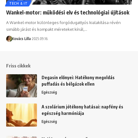
TECH & IT
Wankel-motor: működési elv és technológiai újítások
A Wankel-motor különleges forgódugattyús kialakítása révén
simább járást és kompakt méreteket kínál,…
Kovács Lilla
2025.09.16.
Friss cikkek
Degasin előnyei: Hatékony megoldás
puffadás és bélgázok ellen
Egészség
A szolárium jótékony hatásai: napfény és
egészség harmóniája
Egészség