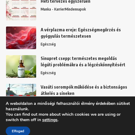
Heti tervezés egyszerűen
Munka - Karrier
Mindennapok
A vérplazma ereje: Egészségmegőrzés és
gyógyulás természetesen
Egészség
Sinupret csepp: természetes megoldás
légúti problémákra és a légzéskönnyítésért
Egészség
Vasúti sorompók működése és a biztonságos
átkelés a síneken
Mindennapok
A weboldalon a minőségi felhasználói élmény érdekében sütiket
használunk.
You can find out more about which cookies we are using or
switch them off in
settings
.
Felhasználási feltételek
Adatkezelési tájékoztató
Elfogad
Copyright © 2025 BFFD.hu