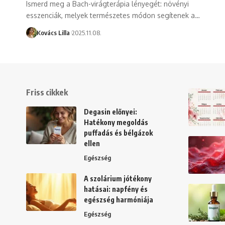
Ismerd meg a Bach-virágterápia lényegét: növényi
esszenciák, melyek természetes módon segítenek a…
Kovács Lilla
2025.11.08.
Friss cikkek
Degasin előnyei:
Hatékony megoldás
puffadás és bélgázok
ellen
Egészség
A szolárium jótékony
hatásai: napfény és
egészség harmóniája
Egészség