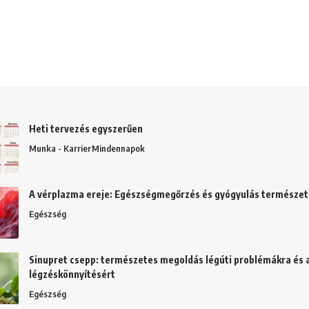
Heti tervezés egyszerűen
Munka - Karrier
Mindennapok
A vérplazma ereje: Egészségmegőrzés és gyógyulás természe
Egészség
Sinupret csepp: természetes megoldás légúti problémákra és 
légzéskönnyítésért
Egészség