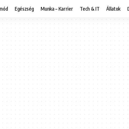
tmód
Egészség
Munka – Karrier
Tech & IT
Állatok