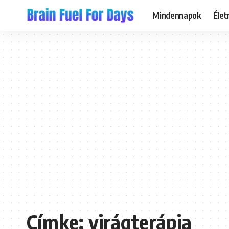
Mindennapok
Éle
Címke:
virágterápia