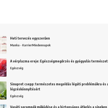
Heti tervezés egyszerűen
Munka - Karrier
Mindennapok
A vérplazma ereje: Egészségmegőrzés és gyógyulás természe
Egészség
Sinupret csepp: természetes megoldás légúti problémákra és 
légzéskönnyítésért
Egészség
Vasúti sorompók működése és a biztonságos átkelés a síneken