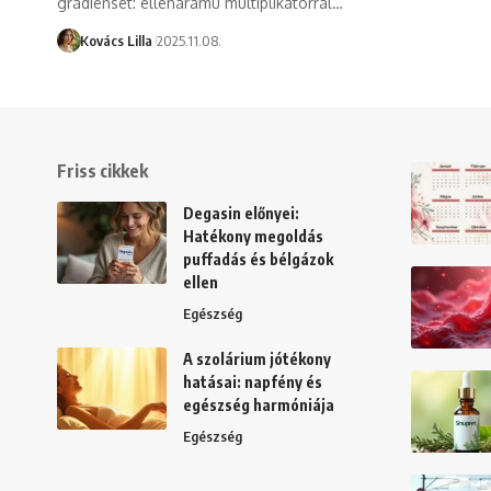
gradienset: ellenáramú multiplikátorral…
Kovács Lilla
2025.11.08.
Friss cikkek
Degasin előnyei:
Hatékony megoldás
puffadás és bélgázok
ellen
Egészség
A szolárium jótékony
hatásai: napfény és
egészség harmóniája
Egészség