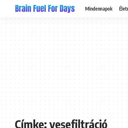
Mindennapok
Éle
Címke:
vesefiltráció