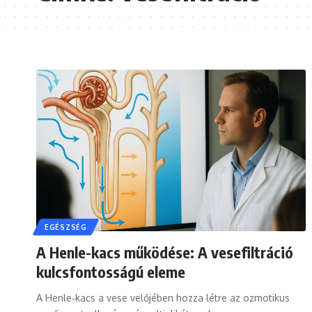
EGÉSZSÉG
A Henle-kacs működése: A vesefiltráció
kulcsfontosságú eleme
A Henle‑kacs a vese velőjében hozza létre az ozmotikus