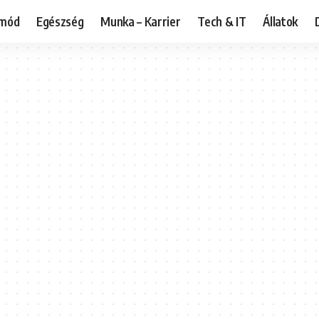
tmód
Egészség
Munka – Karrier
Tech & IT
Állatok