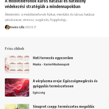
A mobiltelefonok káros hatásai és hatékony
védekezési stratégiák a mindennapokban
Áttekintés: a mobiltelefonok fizikai, mentális és társas hatásai
(alvászavar, stressz, sugárzás, függőség)…
Kovács Lilla
2025.12.17.
Friss cikkek
Heti tervezés egyszerűen
Munka - Karrier
Mindennapok
A vérplazma ereje: Egészségmegőrzés és
gyógyulás természetesen
Egészség
Sinupret csepp: természetes megoldás