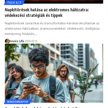
TECH & IT
Napkitörések hatása az elektromos hálózatra:
védekezési stratégiák és tippek
Napkitörések zavarokat és transzformátor-károkat okozhatnak az
elektromos hálózatban, áramszünetekkel. Védekezés: űridőjárás-
monitoring, földelés,…
Kovács Lilla
2026.02.13.
MINDENNAPOK