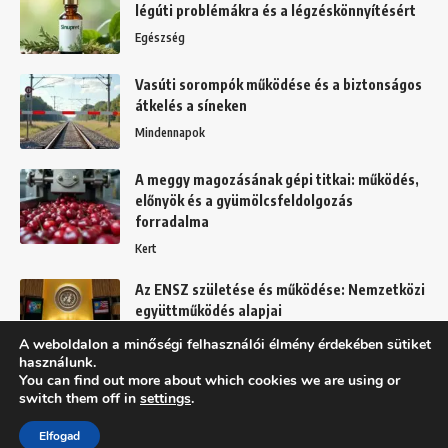
légúti problémákra és a légzéskönnyítésért
Egészség
Vasúti sorompók működése és a biztonságos
átkelés a síneken
Mindennapok
A meggy magozásának gépi titkai: működés,
előnyök és a gyümölcsfeldolgozás
forradalma
Kert
Az ENSZ születése és működése: Nemzetközi
együttműködés alapjai
Mindennapok
A weboldalon a minőségi felhasználói élmény érdekében sütiket
használunk.
You can find out more about which cookies we are using or
switch them off in
settings
.
Felhasználási feltételek
Adatkezelési tájékoztató
Elfogad
Copyright © 2025 BFFD.hu