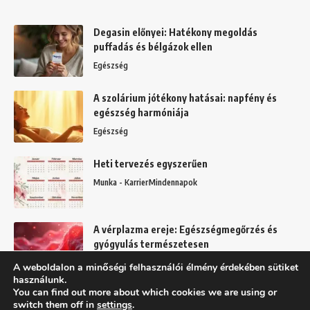
Degasin előnyei: Hatékony megoldás
puffadás és bélgázok ellen
Egészség
A szolárium jótékony hatásai: napfény és
egészség harmóniája
Egészség
Heti tervezés egyszerűen
Munka - Karrier
Mindennapok
A vérplazma ereje: Egészségmegőrzés és
gyógyulás természetesen
Egészség
A weboldalon a minőségi felhasználói élmény érdekében sütiket
használunk.
You can find out more about which cookies we are using or
switch them off in
settings
.