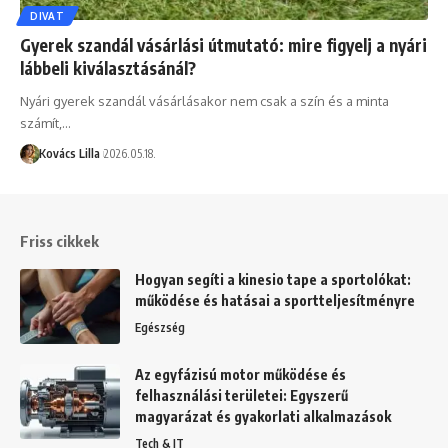
DIVAT
Gyerek szandál vásárlási útmutató: mire figyelj a nyári
lábbeli kiválasztásánál?
Nyári gyerek szandál vásárlásakor nem csak a szín és a minta
számít,…
Kovács Lilla
2026.05.18.
Friss cikkek
Hogyan segíti a kinesio tape a sportolókat:
működése és hatásai a sportteljesítményre
Egészség
Az egyfázisú motor működése és
felhasználási területei: Egyszerű
magyarázat és gyakorlati alkalmazások
Tech & IT