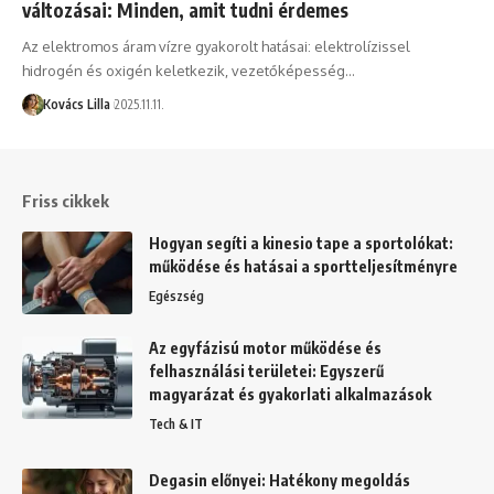
változásai: Minden, amit tudni érdemes
Az elektromos áram vízre gyakorolt hatásai: elektrolízissel
hidrogén és oxigén keletkezik, vezetőképesség…
Kovács Lilla
2025.11.11.
Friss cikkek
Hogyan segíti a kinesio tape a sportolókat:
működése és hatásai a sportteljesítményre
Egészség
Az egyfázisú motor működése és
felhasználási területei: Egyszerű
magyarázat és gyakorlati alkalmazások
Tech & IT
Degasin előnyei: Hatékony megoldás