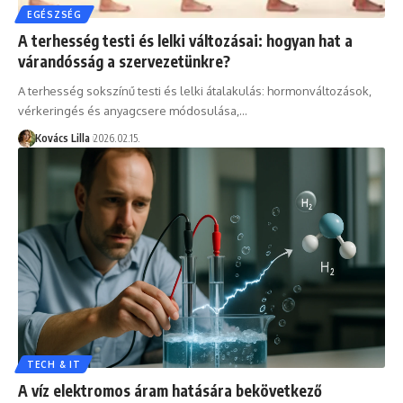
EGÉSZSÉG
A terhesség testi és lelki változásai: hogyan hat a
várandósság a szervezetünkre?
A terhesség sokszínű testi és lelki átalakulás: hormonváltozások,
vérkeringés és anyagcsere módosulása,…
Kovács Lilla
2026.02.15.
TECH & IT
A víz elektromos áram hatására bekövetkező