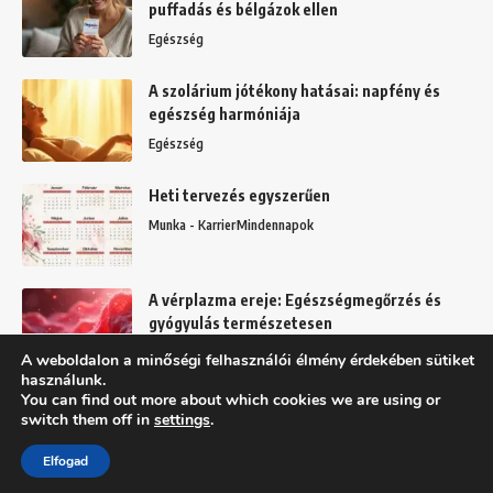
puffadás és bélgázok ellen
Egészség
A szolárium jótékony hatásai: napfény és
egészség harmóniája
Egészség
Heti tervezés egyszerűen
Munka - Karrier
Mindennapok
A vérplazma ereje: Egészségmegőrzés és
gyógyulás természetesen
Egészség
A weboldalon a minőségi felhasználói élmény érdekében sütiket
használunk.
You can find out more about which cookies we are using or
switch them off in
settings
.
Felhasználási feltételek
Adatkezelési tájékoztató
Elfogad
Copyright © 2025 BFFD.hu