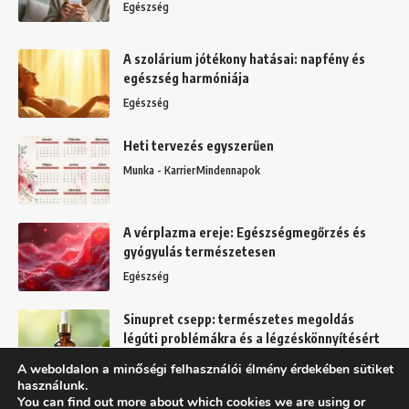
Egészség
A szolárium jótékony hatásai: napfény és
egészség harmóniája
Egészség
Heti tervezés egyszerűen
Munka - Karrier
Mindennapok
A vérplazma ereje: Egészségmegőrzés és
gyógyulás természetesen
Egészség
Sinupret csepp: természetes megoldás
légúti problémákra és a légzéskönnyítésért
Egészség
A weboldalon a minőségi felhasználói élmény érdekében sütiket
használunk.
You can find out more about which cookies we are using or