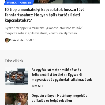
MUNKA - KARRIER
10 tipp a munkahelyi kapcsolatok hosszú távú
fenntartásához: Hogyan építs tartós üzleti
kapcsolatokat?
Gyakorlati tippek a munkahelyi kapcsolatok hosszú távú
megőrzéséhez: építs bizalmat, kommunikálj nyíltan,…
Kovács Lilla
2025.11.07.
Friss cikkek
Az egyfázisú motor működése és
felhasználási területei: Egyszerű
magyarázat és gyakorlati alkalmazások
Tech & IT
Degasin előnyei: Hatékony megoldás
puffadás és bélgázok ellen