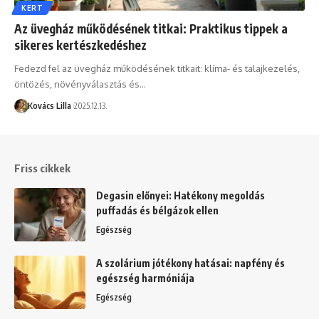
KERT
Az üvegház működésének titkai: Praktikus tippek a
sikeres kertészkedéshez
Fedezd fel az üvegház működésének titkait: klíma- és talajkezelés,
öntözés, növényválasztás és…
Kovács Lilla
2025.12.13.
Friss cikkek
Degasin előnyei: Hatékony megoldás
puffadás és bélgázok ellen
Egészség
A szolárium jótékony hatásai: napfény és
egészség harmóniája
Egészség