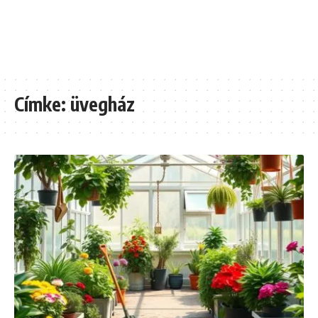
Címke:
üvegház