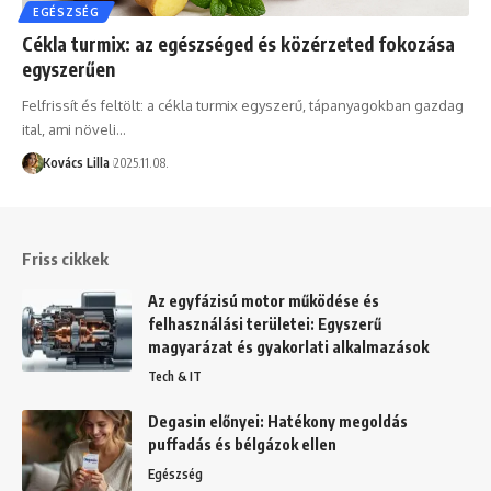
EGÉSZSÉG
Cékla turmix: az egészséged és közérzeted fokozása
egyszerűen
Felfrissít és feltölt: a cékla turmix egyszerű, tápanyagokban gazdag
ital, ami növeli…
Kovács Lilla
2025.11.08.
Friss cikkek
Az egyfázisú motor működése és
felhasználási területei: Egyszerű
magyarázat és gyakorlati alkalmazások
Tech & IT
Degasin előnyei: Hatékony megoldás
puffadás és bélgázok ellen
Egészség