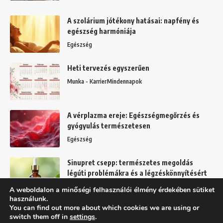
A szolárium jótékony hatásai: napfény és
egészség harmóniája
Egészség
Heti tervezés egyszerűen
Munka - Karrier
Mindennapok
A vérplazma ereje: Egészségmegőrzés és
gyógyulás természetesen
Egészség
Sinupret csepp: természetes megoldás
légúti problémákra és a légzéskönnyítésért
Egészség
A weboldalon a minőségi felhasználói élmény érdekében sütiket
használunk.
You can find out more about which cookies we are using or
switch them off in
settings
.
Felhasználási feltételek
Adatkezelési tájékoztató