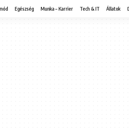
tmód
Egészség
Munka – Karrier
Tech & IT
Állatok