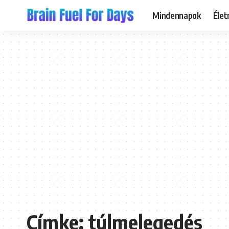
Mindennapok
Éle
Címke:
túlmelegedés