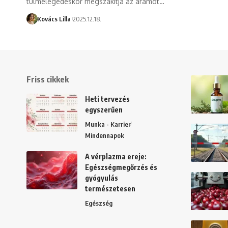
túlmelegedéskor megszakítja az áramot…
Kovács Lilla
2025.12.18.
Friss cikkek
Heti tervezés
egyszerűen
Munka - Karrier
Mindennapok
A vérplazma ereje:
Egészségmegőrzés és
gyógyulás
természetesen
Egészség