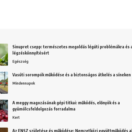
Sinupret csepp: természetes megoldás légúti problémákra és 
légzéskönnyítésért
Egészség
Vasúti sorompók működése és a biztonságos átkelés a síneken
Mindennapok
A meggy magozásának gépi titkai: működés, előnyök és a
gyümölcsfeldolgozás forradalma
Kert
Az ENSZ születése és működése: Nemzetközi együttműködés al