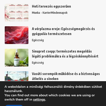
Heti tervezés egyszerűen
Munka - Karrier
Mindennapok
A vérplazma ereje: Egészségmegőrzés és
gyógyulás természetesen
Egészség
Sinupret csepp: természetes megoldás
légúti problémákra és a légzéskönnyítésért
Egészség
Vasúti sorompók működése és a biztonságos
átkelés a síneken
Mindennapok
A weboldalon a minőségi felhasználói élmény érdekében sütiket
használunk.
You can find out more about which cookies we are using or
switch them off in
settings
.
Felhasználási feltételek
Adatkezelési tájékoztató