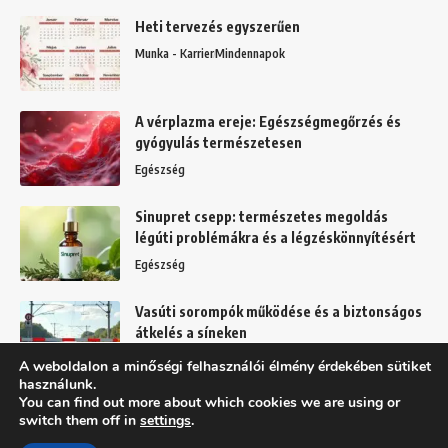
Heti tervezés egyszerűen
Munka - Karrier
Mindennapok
A vérplazma ereje: Egészségmegőrzés és
gyógyulás természetesen
Egészség
Sinupret csepp: természetes megoldás
légúti problémákra és a légzéskönnyítésért
Egészség
Vasúti sorompók működése és a biztonságos
átkelés a síneken
Mindennapok
A weboldalon a minőségi felhasználói élmény érdekében sütiket
használunk.
You can find out more about which cookies we are using or
switch them off in
settings
.
Felhasználási feltételek
Adatkezelési tájékoztató