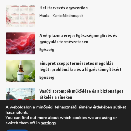
Heti tervezés egyszerűen
Munka - Karrier
Mindennapok
A vérplazma ereje: Egészségmegőrzés és
gyógyulás természetesen
Egészség
Sinupret csepp: természetes megoldás
légúti problémákra és a légzéskönnyítésért
Egészség
Vasúti sorompók működése és a biztonságos
átkelés a síneken
Mindennapok
A weboldalon a minőségi felhasználói élmény érdekében sütiket
használunk.
You can find out more about which cookies we are using or
switch them off in
settings
.
Felhasználási feltételek
Adatkezelési tájékoztató