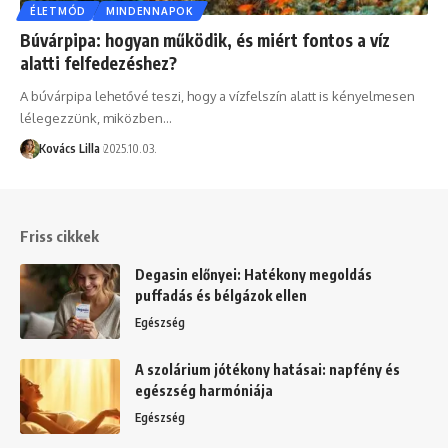
ÉLETMÓD
MINDENNAPOK
Búvárpipa: hogyan működik, és miért fontos a víz
alatti felfedezéshez?
A búvárpipa lehetővé teszi, hogy a vízfelszín alatt is kényelmesen
lélegezzünk, miközben…
Kovács Lilla
2025.10.03.
Friss cikkek
Degasin előnyei: Hatékony megoldás
puffadás és bélgázok ellen
Egészség
A szolárium jótékony hatásai: napfény és
egészség harmóniája
Egészség