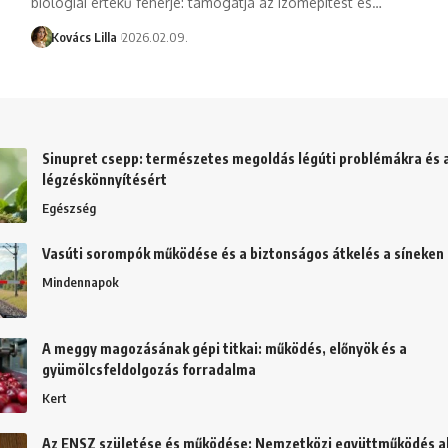
biológiai értékű fehérje: támogatja az izomépítést és…
Kovács Lilla
2026.02.09.
Sinupret csepp: természetes megoldás légúti problémákra és 
légzéskönnyítésért
Egészség
Vasúti sorompók működése és a biztonságos átkelés a síneken
Mindennapok
A meggy magozásának gépi titkai: működés, előnyök és a
gyümölcsfeldolgozás forradalma
Kert
Az ENSZ születése és működése: Nemzetközi együttműködés al