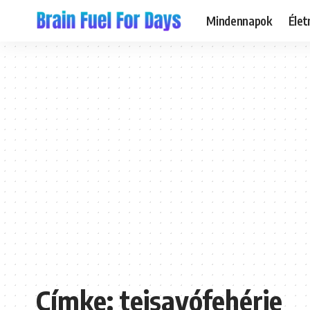
Mindennapok
Éle
Címke:
tejsavófehérje