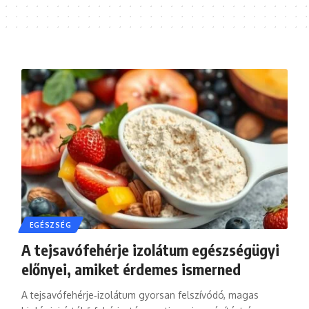
EGÉSZSÉG
A tejsavófehérje izolátum egészségügyi
előnyei, amiket érdemes ismerned
A tejsavófehérje‑izolátum gyorsan felszívódó, magas