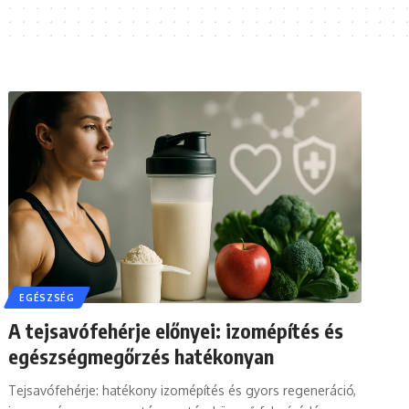
EGÉSZSÉG
A tejsavófehérje előnyei: izomépítés és
egészségmegőrzés hatékonyan
Tejsavófehérje: hatékony izomépítés és gyors regeneráció,