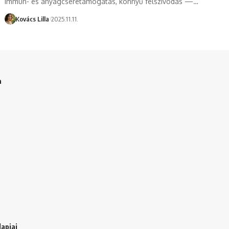
immun- és anyagcseretámogatás, könnyű felszívódás —…
Kovács Lilla
2025.11.11.
a
apjai