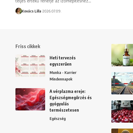
teljes értékű fehérje az izomépítéshez…
Kovács Lilla
2026.07.09.
Friss cikkek
Heti tervezés
egyszerűen
Munka - Karrier
Mindennapok
A vérplazma ereje:
Egészségmegőrzés és
gyógyulás
természetesen
Egészség