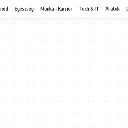
tmód
Egészség
Munka – Karrier
Tech & IT
Állatok