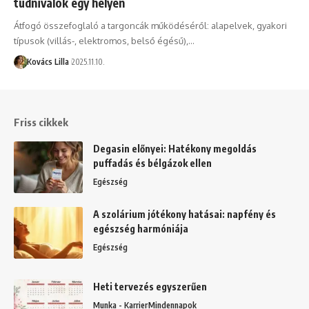
tudnivalók egy helyen
Átfogó összefoglaló a targoncák működéséről: alapelvek, gyakori
típusok (villás-, elektromos, belső égésű),…
Kovács Lilla
2025.11.10.
Friss cikkek
Degasin előnyei: Hatékony megoldás
puffadás és bélgázok ellen
Egészség
A szolárium jótékony hatásai: napfény és
egészség harmóniája
Egészség
Heti tervezés egyszerűen
Munka - Karrier
Mindennapok