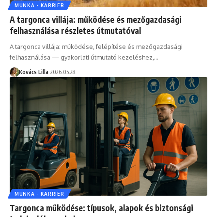
MUNKA - KARRIER
A targonca villája: működése és mezőgazdasági
felhasználása részletes útmutatóval
A targonca villája: működése, felépítése és mezőgazdasági
felhasználása — gyakorlati útmutató kezeléshez,…
Kovács Lilla
2026.05.28.
MUNKA - KARRIER
Targonca működése: típusok, alapok és biztonsági