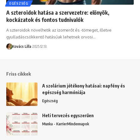
EGÉSZSÉG
A szteroidok hatása a szervezetre: előnyök,
kockázatok és fontos tudnivalók
A szteroidok növelhetik az izomerőt és -tömeget, illetve
gyulladáscsökkentő hatásúak lehetnek orvosi…
Kovács Lilla
2025.12.13.
Friss cikkek
A szolárium jótékony hatásai: napfény és
egészség harmóniája
Egészség
Heti tervezés egyszerűen
Munka - Karrier
Mindennapok