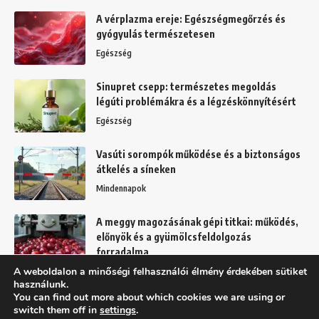
A vérplazma ereje: Egészségmegőrzés és
gyógyulás természetesen
Egészség
Sinupret csepp: természetes megoldás
légúti problémákra és a légzéskönnyítésért
Egészség
Vasúti sorompók működése és a biztonságos
átkelés a síneken
Mindennapok
A meggy magozásának gépi titkai: működés,
előnyök és a gyümölcsfeldolgozás
forradalma
A weboldalon a minőségi felhasználói élmény érdekében sütiket
Kert
használunk.
You can find out more about which cookies we are using or
switch them off in
settings
.
Felhasználási feltételek
Adatkezelési tájékoztató