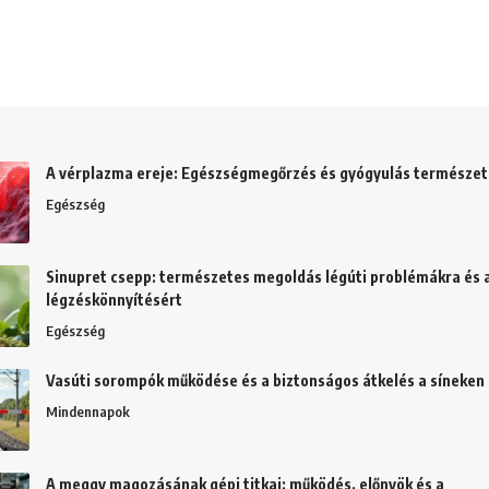
A vérplazma ereje: Egészségmegőrzés és gyógyulás természe
Egészség
Sinupret csepp: természetes megoldás légúti problémákra és 
légzéskönnyítésért
Egészség
Vasúti sorompók működése és a biztonságos átkelés a síneken
Mindennapok
A meggy magozásának gépi titkai: működés, előnyök és a