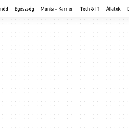
tmód
Egészség
Munka – Karrier
Tech & IT
Állatok