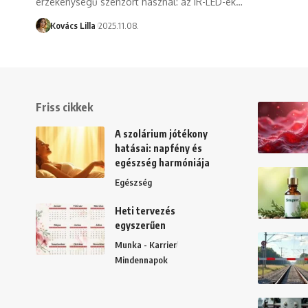
érzékenységű szenzort használ: az IR-LED-ek…
Kovács Lilla
2025.11.08.
Friss cikkek
A szolárium jótékony
hatásai: napfény és
egészség harmóniája
Egészség
Heti tervezés
egyszerűen
Munka - Karrier
Mindennapok