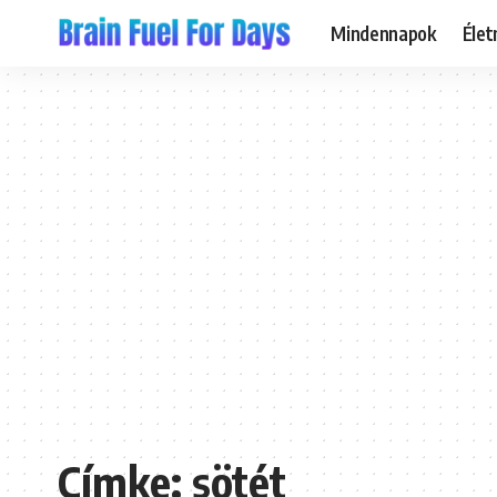
Mindennapok
Éle
Címke:
sötét