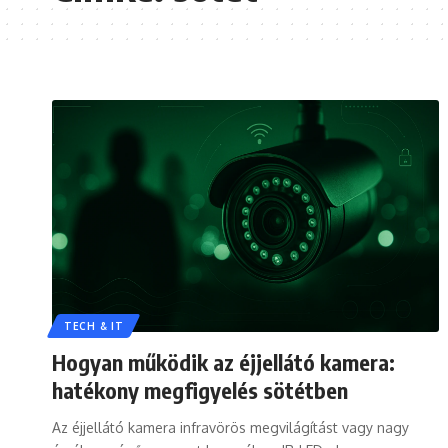
TECH & IT
Hogyan működik az éjjellátó kamera:
hatékony megfigyelés sötétben
Az éjjellátó kamera infravörös megvilágítást vagy nagy