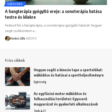
EGÉSZSÉG
A hangterápia gyógyító ereje: a sonoterápia hatása
testre és lélekre
Fedezd fel a hangterápia, a sonoterápia gyógyító hatását: hogyan
segít csökkenteni a…
Kovács Lilla
2025.11.11.
Friss cikkek
Hogyan segíti a kinesio tape a sportolókat:
működése és hatásai a sportteljesítményre
Egészség
Az egyfázisú motor működése és
felhasználási területei: Egyszerű
magyarázat és gyakorlati alkalmazások
Tech & IT