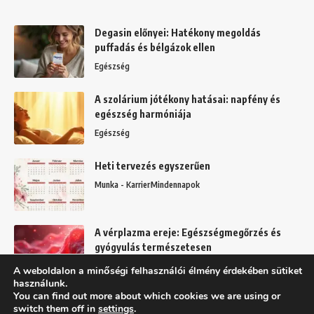
Degasin előnyei: Hatékony megoldás
puffadás és bélgázok ellen
Egészség
A szolárium jótékony hatásai: napfény és
egészség harmóniája
Egészség
Heti tervezés egyszerűen
Munka - Karrier
Mindennapok
A vérplazma ereje: Egészségmegőrzés és
gyógyulás természetesen
Egészség
A weboldalon a minőségi felhasználói élmény érdekében sütiket
használunk.
You can find out more about which cookies we are using or
switch them off in
settings
.