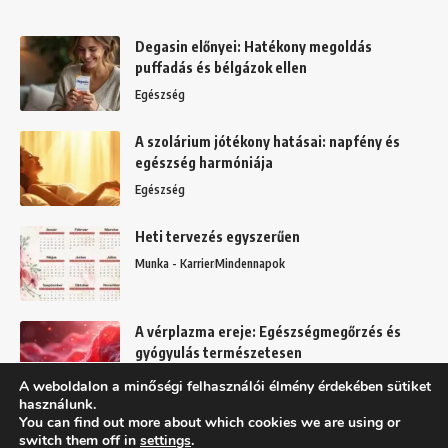
Degasin előnyei: Hatékony megoldás
puffadás és bélgázok ellen
Egészség
A szolárium jótékony hatásai: napfény és
egészség harmóniája
Egészség
Heti tervezés egyszerűen
Munka - Karrier
Mindennapok
A vérplazma ereje: Egészségmegőrzés és
gyógyulás természetesen
Egészség
A weboldalon a minőségi felhasználói élmény érdekében sütiket
használunk.
You can find out more about which cookies we are using or
switch them off in
settings
.