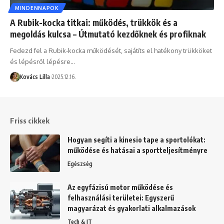
MINDENNAPOK
A Rubik-kocka titkai: működés, trükkök és a
megoldás kulcsa – Útmutató kezdőknek és profiknak
Fedezd fel a Rubik-kocka működését, sajátíts el hatékony trükköket
és lépésről lépésre…
Kovács Lilla
2025.12.16.
Friss cikkek
Hogyan segíti a kinesio tape a sportolókat:
működése és hatásai a sportteljesítményre
Egészség
Az egyfázisú motor működése és
felhasználási területei: Egyszerű
magyarázat és gyakorlati alkalmazások
Tech & IT