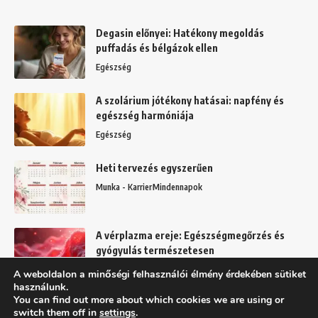
Degasin előnyei: Hatékony megoldás
puffadás és bélgázok ellen
Egészség
A szolárium jótékony hatásai: napfény és
egészség harmóniája
Egészség
Heti tervezés egyszerűen
Munka - Karrier
Mindennapok
A vérplazma ereje: Egészségmegőrzés és
gyógyulás természetesen
Egészség
A weboldalon a minőségi felhasználói élmény érdekében sütiket
használunk.
You can find out more about which cookies we are using or
switch them off in
settings
.