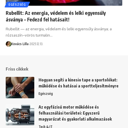
EGÉSZSÉG
Rubellit: Az energia, védelem és lelki egyensúly
ásványa – Fedezd fel hatásait!
Rubellit — az energia, védelem és lelki egyensúly ásványa; a
rózsaszín–vörös turmalin…
Kovács Lilla
2025.12.13.
Friss cikkek
Hogyan segíti a kinesio tape a sportolókat:
működése és hatásai a sportteljesítményre
Egészség
Az egyfázisú motor működése és
felhasználási területei: Egyszerű
magyarázat és gyakorlati alkalmazások
Tech & IT