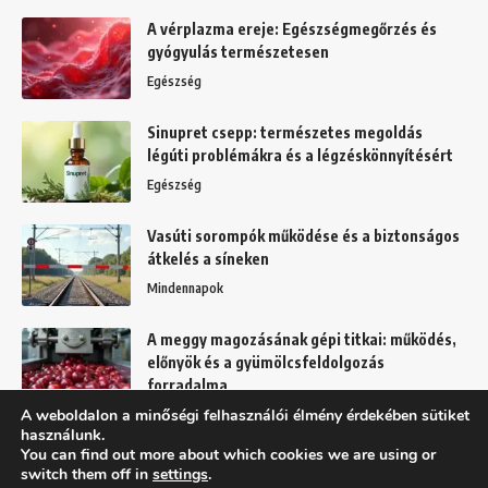
A vérplazma ereje: Egészségmegőrzés és
gyógyulás természetesen
Egészség
Sinupret csepp: természetes megoldás
légúti problémákra és a légzéskönnyítésért
Egészség
Vasúti sorompók működése és a biztonságos
átkelés a síneken
Mindennapok
A meggy magozásának gépi titkai: működés,
előnyök és a gyümölcsfeldolgozás
forradalma
A weboldalon a minőségi felhasználói élmény érdekében sütiket
Kert
használunk.
You can find out more about which cookies we are using or
switch them off in
settings
.
Felhasználási feltételek
Adatkezelési tájékoztató