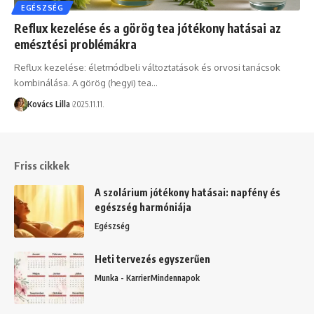
EGÉSZSÉG
Reflux kezelése és a görög tea jótékony hatásai az
emésztési problémákra
Reflux kezelése: életmódbeli változtatások és orvosi tanácsok
kombinálása. A görög (hegyi) tea…
Kovács Lilla
2025.11.11.
Friss cikkek
A szolárium jótékony hatásai: napfény és
egészség harmóniája
Egészség
Heti tervezés egyszerűen
Munka - Karrier
Mindennapok