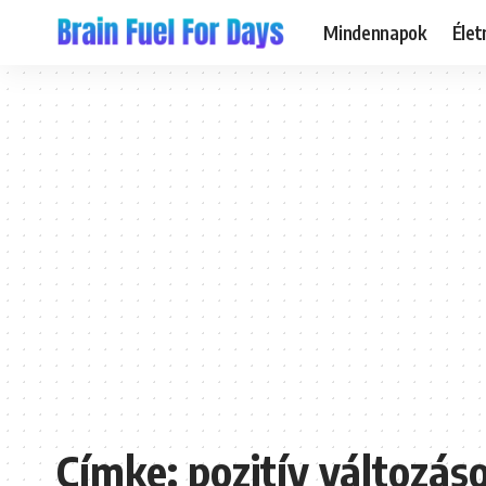
Mindennapok
Éle
Címke:
pozitív változás