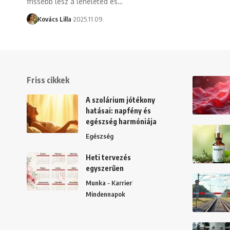
frissebb lesz a leheleted és…
Kovács Lilla
2025.11.09.
Friss cikkek
A szolárium jótékony
hatásai: napfény és
egészség harmóniája
Egészség
Heti tervezés
egyszerűen
Munka - Karrier
Mindennapok