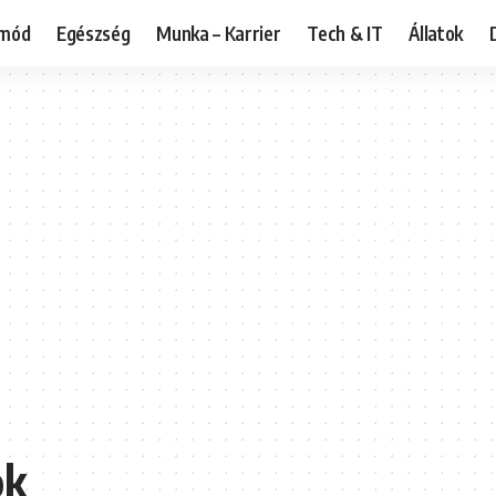
tmód
Egészség
Munka – Karrier
Tech & IT
Állatok
ok