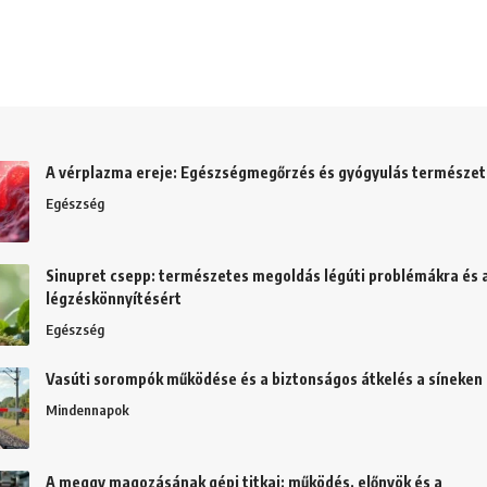
A vérplazma ereje: Egészségmegőrzés és gyógyulás természe
Egészség
Sinupret csepp: természetes megoldás légúti problémákra és 
légzéskönnyítésért
Egészség
Vasúti sorompók működése és a biztonságos átkelés a síneken
Mindennapok
A meggy magozásának gépi titkai: működés, előnyök és a