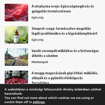
A vérplazma ereje: Egészségmegőrzés és
gyógyulás természetesen
Egészség
Sinupret csepp: természetes megoldás
légúti problémákra és a légzéskönnyítésért
Egészség
Vasúti sorompók működése és a biztonságos
átkelés a síneken
Mindennapok
A meggy magozásának gépi titkai: működés,
előnyök és a gyümölcsfeldolgozás
forradalma
A weboldalon a minőségi felhasználói élmény érdekében sütiket
Kert
használunk.
You can find out more about which cookies we are using or
switch them off in
settings
.
Felhasználási feltételek
Adatkezelési tájékoztató