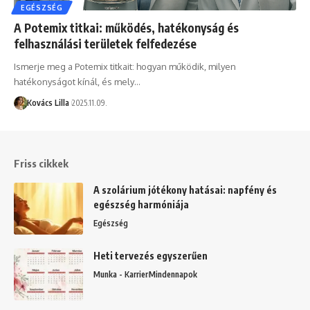
EGÉSZSÉG
A Potemix titkai: működés, hatékonyság és
felhasználási területek felfedezése
Ismerje meg a Potemix titkait: hogyan működik, milyen
hatékonyságot kínál, és mely…
Kovács Lilla
2025.11.09.
Friss cikkek
A szolárium jótékony hatásai: napfény és
egészség harmóniája
Egészség
Heti tervezés egyszerűen
Munka - Karrier
Mindennapok