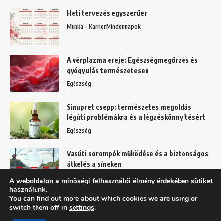
Heti tervezés egyszerűen
Munka - Karrier
Mindennapok
A vérplazma ereje: Egészségmegőrzés és
gyógyulás természetesen
Egészség
Sinupret csepp: természetes megoldás
légúti problémákra és a légzéskönnyítésért
Egészség
Vasúti sorompók működése és a biztonságos
átkelés a síneken
Mindennapok
A weboldalon a minőségi felhasználói élmény érdekében sütiket
használunk.
You can find out more about which cookies we are using or
switch them off in
settings
.
Felhasználási feltételek
Adatkezelési tájékoztató