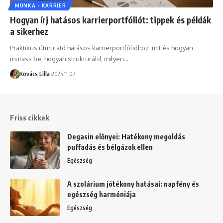
MUNKA - KARRIER
Hogyan írj hatásos karrierportfóliót: tippek és példák
a sikerhez
Praktikus útmutató hatásos karrierportfólióhoz: mit és hogyan
mutass be, hogyan strukturáld, milyen…
Kovács Lilla
2025.11.07.
Friss cikkek
Degasin előnyei: Hatékony megoldás
puffadás és bélgázok ellen
Egészség
A szolárium jótékony hatásai: napfény és
egészség harmóniája
Egészség