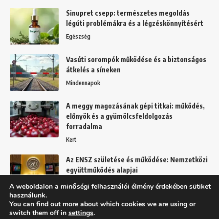
Sinupret csepp: természetes megoldás
légúti problémákra és a légzéskönnyítésért
Egészség
Vasúti sorompók működése és a biztonságos
átkelés a síneken
Mindennapok
A meggy magozásának gépi titkai: működés,
előnyök és a gyümölcsfeldolgozás
forradalma
Kert
Az ENSZ születése és működése: Nemzetközi
együttműködés alapjai
Mindennapok
A weboldalon a minőségi felhasználói élmény érdekében sütiket
használunk.
You can find out more about which cookies we are using or
switch them off in
settings
.
Felhasználási feltételek
Adatkezelési tájékoztató