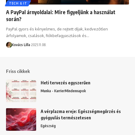
TECH & IT
A PayPal árnyoldalai: Mire figyeljünk a használat
során?
PayPal gyors és kényelmes, de rejtett díjak, kedvezőtlen
árfolyamok, csalások, fiókbefagyasztások és…
Kovács Lilla
2025.11.08.
Friss cikkek
Heti tervezés egyszerűen
Munka - Karrier
Mindennapok
A vérplazma ereje: Egészségmegőrzés és
gyógyulás természetesen
Egészség