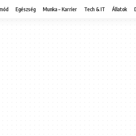
tmód
Egészség
Munka – Karrier
Tech & IT
Állatok