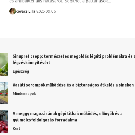
és antibakteriális hatásáról. Segíthet a pattanások…
Kovács Lilla
2025.09.06.
Sinupret csepp: természetes megoldás légúti problémákra és 
légzéskönnyítésért
Egészség
Vasúti sorompók működése és a biztonságos átkelés a síneken
Mindennapok
A meggy magozásának gépi titkai: működés, előnyök és a
gyümölcsfeldolgozás forradalma
Kert