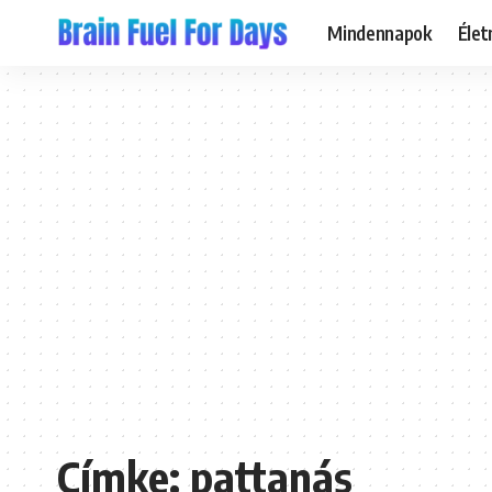
Mindennapok
Éle
Címke:
pattanás