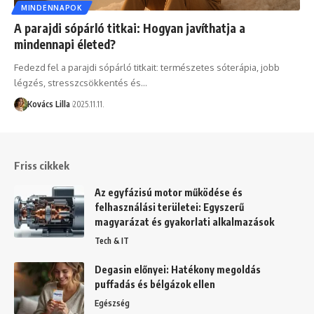
MINDENNAPOK
A parajdi sópárló titkai: Hogyan javíthatja a
mindennapi életed?
Fedezd fel a parajdi sópárló titkait: természetes sóterápia, jobb
légzés, stresszcsökkentés és…
Kovács Lilla
2025.11.11.
Friss cikkek
Az egyfázisú motor működése és
felhasználási területei: Egyszerű
magyarázat és gyakorlati alkalmazások
Tech & IT
Degasin előnyei: Hatékony megoldás
puffadás és bélgázok ellen
Egészség