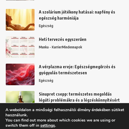
A szolárium jótékony hatásai: napfény és
egészség harmóniája
Egészség
Heti tervezés egyszerűen
Munka - Karrier
Mindennapok
A vérplazma ereje: Egészségmegőrzés és
gyógyulás természetesen
Egészség
Sinupret csepp: természetes megoldás
légúti problémákra és a légzéskönnyítésért
Egészség
A weboldalon a minőségi felhasználói élmény érdekében sütiket
használunk.
You can find out more about which cookies we are using or
switch them off in
settings
.
Felhasználási feltételek
Adatkezelési tájékoztató