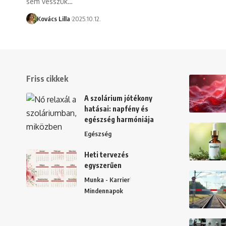
sem vesszük…
Kovács Lilla
2025.10.12.
Friss cikkek
A szolárium jótékony
hatásai: napfény és
egészség harmóniája
Egészség
Heti tervezés
egyszerűen
Munka - Karrier
Mindennapok