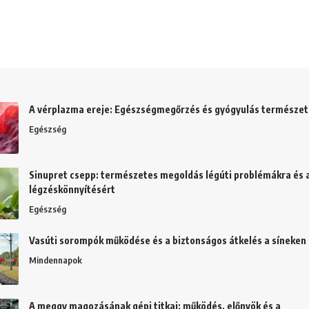
A vérplazma ereje: Egészségmegőrzés és gyógyulás természe
Egészség
Sinupret csepp: természetes megoldás légúti problémákra és 
légzéskönnyítésért
Egészség
Vasúti sorompók működése és a biztonságos átkelés a síneken
Mindennapok
A meggy magozásának gépi titkai: működés, előnyök és a