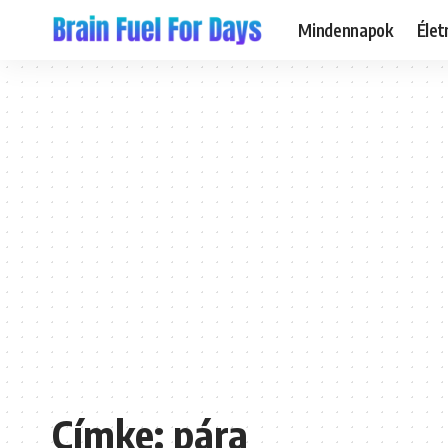
Mindennapok
Éle
Címke:
pára