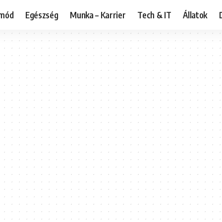
tmód
Egészség
Munka – Karrier
Tech & IT
Állatok