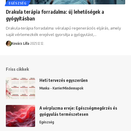
EGÉSZSÉG
Drakula terápia forradalma: új lehetőségek a
gyógyításban
Drakula-terápia forradalma: véralapú regenerációs eljárás, amely
saját vérlemezkék erejével gyorsítja a gyógyulást,…
Kovács Lilla
2025.12.12.
Friss cikkek
Heti tervezés egyszerűen
Munka - Karrier
Mindennapok
A vérplazma ereje: Egészségmegőrzés és
gyógyulás természetesen
Egészség