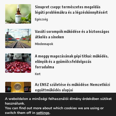
Sinupret csepp: természetes megoldás
légúti problémákra és a légzéskönnyítésért
Egészség
Vasúti sorompók működése és a biztonságos
átkelés a síneken
Mindennapok
A meggy magozásának gépi titkai: működés,
előnyök és a gyümölcsfeldolgozás
forradalma
Kert
Az ENSZ születése és működése: Nemzetközi
együttműködés alapjai
Mindennapok
A weboldalon a minőségi felhasználói élmény érdekében sütiket
használunk.
You can find out more about which cookies we are using or
switch them off in
settings
.
Felhasználási feltételek
Adatkezelési tájékoztató