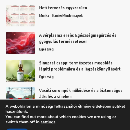
Heti tervezés egyszerűen
Munka - Karrier
Mindennapok
A vérplazma ereje: Egészségmegőrzés és
gyógyulás természetesen
Egészség
Sinupret csepp: természetes megoldás
légúti problémákra és a légzéskönnyítésért
Egészség
Vasúti sorompók működése és a biztonságos
átkelés a síneken
Mindennapok
A weboldalon a minőségi felhasználói élmény érdekében sütiket
használunk.
You can find out more about which cookies we are using or
switch them off in
settings
.
Felhasználási feltételek
Adatkezelési tájékoztató