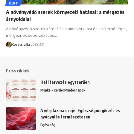
KERT
A növényvédő szerek környezeti hatásai: a mérgezés
árnyoldalai
A növényvédő szerek károsítják a biodiverzitást és a vízminőséget,
mérgeznek beporzókat és…
Kovács Lilla
2025.12.14.
Friss cikkek
Heti tervezés egyszerűen
Munka - Karrier
Mindennapok
A vérplazma ereje: Egészségmegőrzés és
gyógyulás természetesen
Egészség