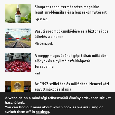
Sinupret csepp: természetes megoldás
légúti problémákra és a légzéskönnyítésért
Egészség
Vasúti sorompók működése és a biztonságos
átkelés a síneken
Mindennapok
A meggy magozásának gépi titkai: működés,
előnyök és a gyümölcsfeldolgozás
forradalma
Kert
Az ENSZ születése és működése: Nemzetközi
együttműködés alapjai
Mindennapok
A weboldalon a minőségi felhasználói élmény érdekében sütiket
használunk.
You can find out more about which cookies we are using or
switch them off in
settings
.
Felhasználási feltételek
Adatkezelési tájékoztató