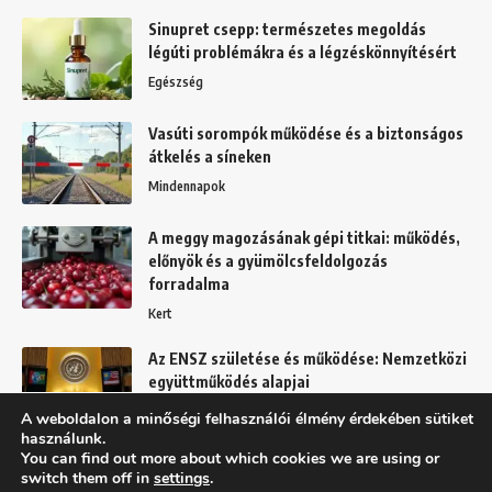
Sinupret csepp: természetes megoldás
légúti problémákra és a légzéskönnyítésért
Egészség
Vasúti sorompók működése és a biztonságos
átkelés a síneken
Mindennapok
A meggy magozásának gépi titkai: működés,
előnyök és a gyümölcsfeldolgozás
forradalma
Kert
Az ENSZ születése és működése: Nemzetközi
együttműködés alapjai
Mindennapok
A weboldalon a minőségi felhasználói élmény érdekében sütiket
használunk.
You can find out more about which cookies we are using or
switch them off in
settings
.
Felhasználási feltételek
Adatkezelési tájékoztató