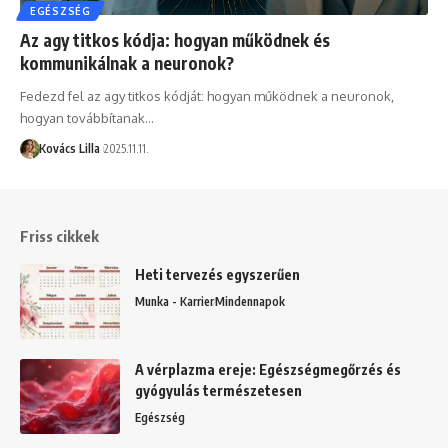
EGÉSZSÉG
Az agy titkos kódja: hogyan működnek és
kommunikálnak a neuronok?
Fedezd fel az agy titkos kódját: hogyan működnek a neuronok,
hogyan továbbítanak…
Kovács Lilla
2025.11.11.
Friss cikkek
Heti tervezés egyszerűen
Munka - Karrier
Mindennapok
A vérplazma ereje: Egészségmegőrzés és
gyógyulás természetesen
Egészség