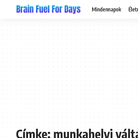
Mindennapok
Éle
Címke:
munkahelyi vált