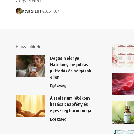
7 egyértelmű…
Kovács Lilla
2025.11.07.
Friss cikkek
Degasin előnyei:
Hatékony megoldás
puffadás és bélgázok
ellen
Egészség
A szolárium jótékony
hatásai: napfény és
egészség harmóniája
Egészség