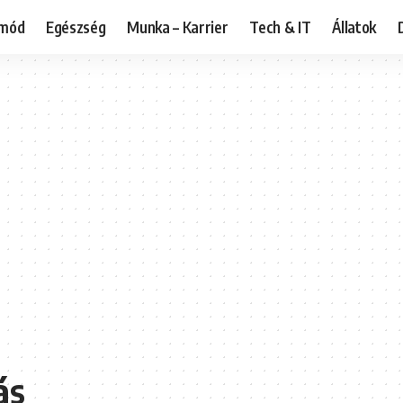
tmód
Egészség
Munka – Karrier
Tech & IT
Állatok
ás